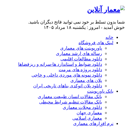
شما بدون تسلط بر خود نمی توانید فاتح دیگران باشید.
خوش آمدید - امروز : یکشنبه ۱۸ مرداد ۱۴۰۵
خانه
لینک های فروشگاه
پاورپوینت های معماری
رساله های ارشد معماری
دانلود مطالعات اقلیمی
دانلود ضوابط و استاندارد ها-سرانه و ریزفضاها
دانلود پروژه های مرمت
دانلود نمونه های موردی داخلی و خاجی
پلان های معماری
دانلود پلان اتوکدی بناهای تاریخی ایران
بانک پاورپوینت
بانک مقالات انسان طبیعت معماری
بانک مقالات تنظیم شرایط محیطی
دانلود مجلات معماری
معماری جهان
معماری اسلامی
نرم افزارهای معماری