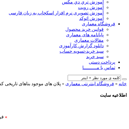
آﻣﻮزش ﺗﺮي دي ﻣﮑﺲ
آموزش رویت
آموزش تصویری نرم افزار اسکچاپ به زبان فارسی
آموزش اتوکد
فروشگاه معماری
قوانین خرید محصول
پایانامه های معماری
مقالات معماری
دانلود گزارش کارآموزی
سبد خرید-تسویه حساب
سبد خرید
پرداخت دستی
تماس با مـــــــــا
خانه
»
فروشگاه اینترنتی معماری
»
پلان های موجود بناهای تاریخی ک
اطلاعیه سایت
»
فر