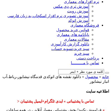
نرم افزارهای معماری
آﻣﻮزش ﺗﺮي دي ﻣﮑﺲ
آموزش رویت
آموزش تصویری نرم افزار اسکچاپ به زبان فارسی
آموزش اتوکد
فروشگاه معماری
قوانین خرید محصول
پایانامه های معماری
مقالات معماری
دانلود گزارش کارآموزی
سبد خرید-تسویه حساب
سبد خرید
پرداخت دستی
تماس با مـــــــــا
خانه
»
محصول
»
دانلود نقشه های اتوکدی قدمگاه نیشابور،رباط،آب
انبار نیشابور
اطلاعیه سایت
تماس با پشتیبانی » ایدی تلگرام+ایمیل پشتیبان <
»
فراموش نکنید! بخش پشتیبانی معمار آنلاینـ ، در همه ساعات