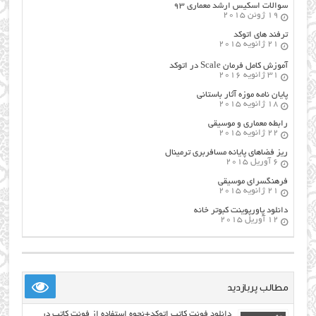
سوالات اسکیس ارشد معماری ۹۳
19 ژوئن 2015
ترفند های اتوکد
21 ژانویه 2015
آموزش کامل فرمان Scale در اتوکد
31 ژانویه 2016
پایان نامه موزه آثار باستانی
18 ژانویه 2015
رابطه معماری و موسیقی
22 ژانویه 2015
ریز فضاهای پایانه مسافربری ترمینال
6 آوریل 2015
فرهنگسراي موسيقي
21 ژانویه 2015
دانلود پاورپوینت کبوتر خانه
12 آوریل 2015
مطالب پربازدید
دانلود فونت کاتب اتوکد+نحوه استفاده از فونت کاتب در