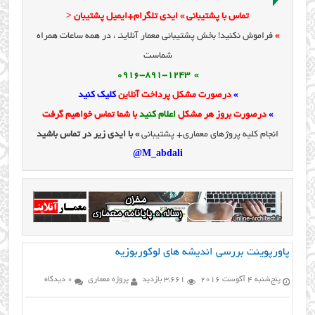
تماس با پشتیبانی » ایدی تلگرام+ایمیل پشتیبان <
»
فراموش نکنید! بخش پشتیبانی معمار آنلاینـ ، در همه ساعات همراه
شماست
» 0916-891-1243
»
درصورت مشکل پرداخت آنلاین
کلیک کنید
»
درصورت بروز هر مشکل
اعلام کنید
با شما تماس خواهیم گرفت
انجام کلیه پروژهای معماری+ پشتیبانی
» با ایدی زیر در تماس باشید
M_abdali@
پاورپوینت بررسی اندیشه های لوکوربوزیه
پنج‌شنبه 4 آگوست 2016
3,661 بازدید
پروژه معماری
0 دیدگاه