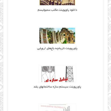
دانلود پاوپوینت مکتب سمبولیسم
پاورپوینت تاريخچه باغ‌هاي اروپايي
پاورپوینت سيستم سازه ساختمانهای بلند