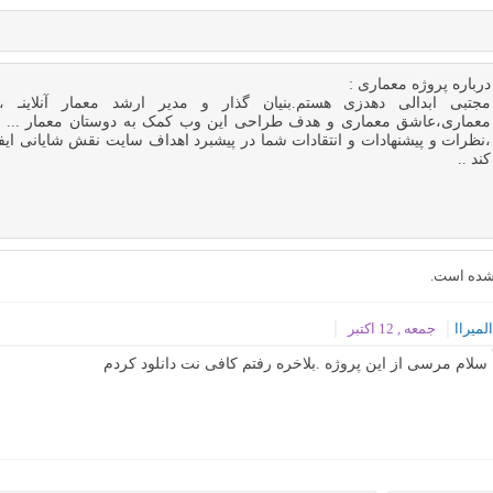
درباره
پروژه معماری
:
مجتبی ابدالی دهدزی هستم.بنیان گذار و مدیر ارشد معمار آنلاینـ ،
معماری،عاشق معماری و هدف طراحی این وب کمک به دوستان معمار ... ام
،نظرات و پیشنهادات و انتقادات شما در پیشبرد اهداف سایت نقش شایانی ایف
کند ..
شده است.
لمیراا
جمعه , 12 اکتبر
سلام مرسی از این پروژه .بلاخره رفتم کافی نت دانلود کردم