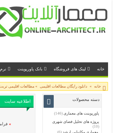
خانه
لینک های فروشگاه
بانک پاورپوینت
نرم 
خانه
»
دانلود رایگان مطالعات اقلیمی
»
مطالعات اقلیمی تربت 
دسته محصولات
اطلاعیه سایت
پاورپوینت های معماری
(146)
پروژه های تحلیل فضای شهری
»
فرامو
(10)
معماری مکانیابی ارشد
(6)