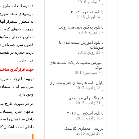
7 نوامبر 2016
۱ـ درمطالعات طرح س
دانلود نویفرت ۲۰۱۴
بازشوهاي عمده شهري،
14 آوریل 2015
به منظور استقرار آنه
دانلود پلاگین Enscape رویت
همچنين بادهاي گرم ت
5 فوریه 2016
اصلي واحدهاي مسكوني 
دانلود آموزش شیت بندی با
فصول سرد عمدتا در جه
فتوشاپ
29 ژوئن 2015
تربت حيدريه در تقسي
قرار دارد
.
اموزش تنظیمات پلات نقشه های
اتوکد
جهت قرارگيري ساختم
7 سپتامبر 2016
تهويه : با توجه به شرا
پایان نامه هنرستان هنر و معماري
مي يابيم كه با استفا
18 ژانویه 2015
وجود دارد.
فرهنگسراي موسيقي
21 ژانویه 2015
در هر صورت طرح ساختما
ماههاي سرد زمستان، 
دانلود اسکیچ آپ ۲۰۱۵
18 ژانویه 2015
داخل ساختمان را به ح
داخلي است. اشكال كار
بررسی معماری کلاسیک
28 فوریه 2015