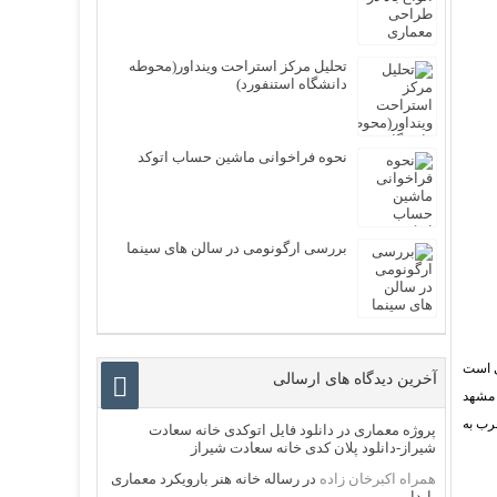
تحلیل مرکز استراحت وینداور(محوطه
دانشگاه استنفورد)
نحوه فراخوانی ماشین حساب اتوکد
بررسی ارگونومی در سالن های سینما
ركزي است
آخرین دیدگاه های ارسالی
 مشهد
رب به
پروژه معماری
در
دانلود فایل اتوکدی خانه سعادت
شیراز-دانلود پلان کدی خانه سعادت شیراز
همراه اکبرخان زاده
در
رساله خانه هنر بارویکرد معماری
پایدار