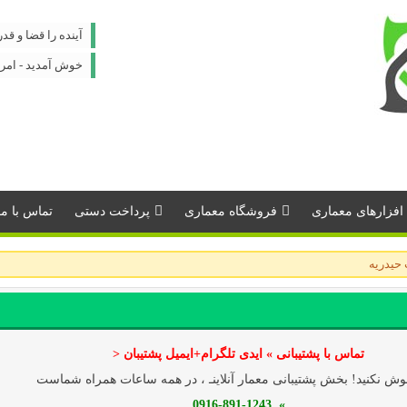
آینده را قضا و قد
خوش آمدید - امروز : شنبه 
افزارهای معماری
فروشگاه معماری
پرداخت دستی
تماس با مـــ
حيدريه
تماس با پشتیبانی » ایدی تلگرام+ایمیل پشتیبان <
ش نکنید! بخش پشتیبانی معمار آنلاینـ ، در همه ساعات همراه شماست
» 0916-891-1243