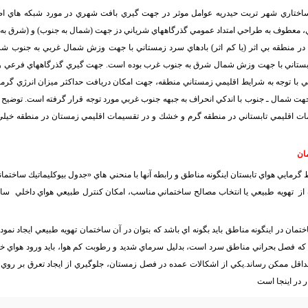
اختاري شهر تربت حيدريه عوامل موثر در جهت گيري بافت شهري در مورد شبكه هاي ا
 معطوف به طراحي امتداد عمومي گذرگاههاي شرياني دز جهت (شمال به جنوب) و (شرق به
ا در منطقه بي اثر (يا كم اثر) بادهاي سرد زمستاني با جهت وزش شمال غربي به جنوب ش
ابستاني با جهت وزش شمال شرق به جنوب غرب بوده است
.
جهت گيري گذرگاههاي فرعي و 
با توجه به شرايط اقليمي زمستاني منطقه، جهت امكان دريافت حداكثر ميزان انرژي گرما
ت شمال ـ جنوب با اندكي انحراف به جبهه جنوب غربي مورد توجه قرار گرفته است. توضيح 
مات اقليمي تابستاني در منطقه گرم و خشك و در تقسيمات اقليمي زمستان در منطقه خيل
ان
يط گرمايي هواي تابستان اينگونه مناطق و رابطه آنها با منحني هاي «جدول بيوكليماتيك ساختما
ده از تهويه طبيعي يا انتخاب مصالح ساختماني مناسب، امكان كنترل طبيعي هواي داخلي سا
ن در اينگونه مناطق بايد بگونه اي باشد كه بتوان در آن ساختمان تهويه طبيعي ايجاد نمود.
كه فصل بحراني مناطق سرد است، بدليل سرماي شديد و رطوبت كم هوا، بايد ورود هواي خا
داقل ممكن رساند.
يكي از اشكالات عمده در فصل زمستان، جلوگيري از ايجاد تعرق بر رو
 در اينجا است