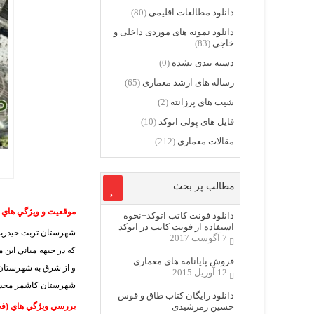
دانلود مطالعات اقلیمی
(80)
دانلود نمونه های موردی داخلی و
خاجی
(83)
دسته بندی نشده
(0)
رساله های ارشد معماری
(65)
شیت های پرزانته
(2)
فایل های پولی اتوکد
(10)
مقالات معماری
(212)
مطالب پر بحث
موقعيت و ويژگي هاي
دانلود فونت کاتب اتوکد+نحوه
استفاده از فونت کاتب در اتوکد
7 آگوست 2017
كه در جبهه مياني اين
فروش پایانامه های معماری
و از شرق به شهرستان 
12 آوریل 2015
شهرستان كاشمر محد
دانلود رایگان کتاب طاق و قوس
حسین زمرشیدی
بررسي ويژگي هاي (فضا