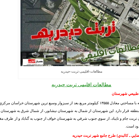
مطالعات-اقلیمی-تربت-حیدریه
مطالعات اقلیمی تربت حيدريه
 طبيعي شهرستان
شهرستان تربت حيدريه با مساحتي معادل ۱۳۵۵۵ كيلومتر مربع بعد از سبزوار وسيع ترين شهرستان خراسان م
 منطقه قرار دارد. اين شهرستان از شمال به شهرستان نيشابور، از شمال شرق به شهرستان
تربت جام و تايباد، از سوي جنوب شرقي به شهرستان خواف از جنوب به گناباد و از طرف مغ
ود است
.
يي ـ كالبدي) طرح جامع شهر تربت حيدريه