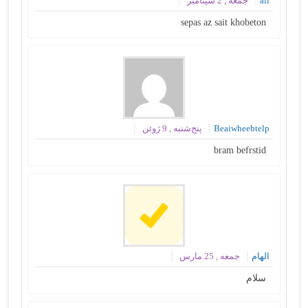
ali
جمعه , 2 سپتامبر
sepas az sait khobeton
Beaiwheebtelp
پنج‌شنبه , 9 ژوئن
bram befrstid
الهام
جمعه , 25 مارس
سلام