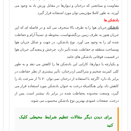
مقاومت و ممانعتی که درختان و دیوارها در مقابل وزش باد به وجود می
آورند، به طور کاملا مؤثریمی توان مورد استفاده قرار گیرد.
بادشکن ها
بادشکن
جریان هوا را به طرف بالا منحرف می کند و در فاصله ای که این
جریان هنوز به طرف زمین برنگشتهاست، محوطه ی نسبتاً آرام و حفاظت
شده ای را به وجود می آورد. نوع بادشکن، در جهت و شکل جریان هوا
ومساحت منطقه ی حفاظت شده تأثیر دارد. چرخش و پیچیدگی جریان هوا
در قسمت فوقانی بادشکن های جامد
و یکپارچه یا دیوارها، کارایی این بادشکن ها را کاهش می دهد و به طور
کلی کمربند ضخیم و متراکمی ازدرختان، تأثیر بیشتری از نظر حفاظت در
برابر باد دارد. اگرچه با استفاده از درختان نمی توان ۷۰ % از سرعت باد را
کاهش داد، ولی هنگامیکه درخت به عنوان بادشکن مورد استفاده قرار می
گیرد، وسعت محدوده یحفاظت شده در برابر باد بیشتر است. پس از
درخت، صفحات عمودی بهترین نوع بادشکن محسوب می شوند.
برای دیدن دیگر مقالات تنظیم شرایط محیطی کلیک
کنید