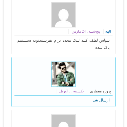
الهه
پنج‌شنبه , 24 مارس
سپاس لطف کنید لینک مجدد برام بفرستیدتویه سیستمم
پاک شده
پروژه معماری
یکشنبه , 3 آوریل
ارسال شد