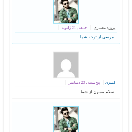
پروژه معماری
جمعه , 21 ژانویه
مرسی از توجه شما
کسری
پنج‌شنبه , 23 دسامبر
سلام ممنون از شما