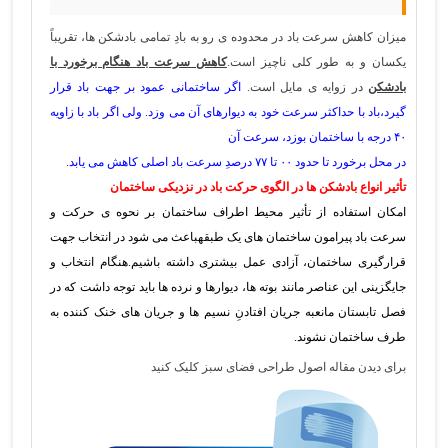
میزان کاهش سرعت باد در محدوده ی رو به بادِ تمامی بادشکن ها، تقریباً
یکسان و به طور کلی ناچیز است.
کاهش سرعت باد هنگام برخورد با
بادشکن
در زوایه ی مایل است.
اگر ساختمانی عمود بر جهت باد قرار
گیرد،باد با حداکثر سرعت خود به دیوارهای آن می وزد. ولی اگر باد با زاویه
۴۰ درجه با ساختمان بوزد، سرعت آن
در محل برخورد تا حدود ۰۰ تا ۷۷ درصدِ سرعت باد اصلی کاهش می یابد.
تأثیر انواع بادشکن ها در الگوی حرکت باد در نزدیکی ساختمان
امکان استفاده از تأثیر محیط اطراف ساختمان بر نحوه ی حرکت و
سرعت باد پیرامون ساختمان های یک طبقهباعث می شود در انتخاب جهت
قرارگیری ساختمان، آزادی عمل بیشتری داشته باشیم.هنگام انتخاب و
جایگزینی این عناصر مانند بوته ها، دیوارها و نرده ها باید توجه داشت که در
فصل تابستان مانعبه جریان افتادنِ نسیم ها و جریان های خنک کننده به
طرف ساختمان نشوند.
برای دیدن مقاله اصول طراحی فضای سبز کلیک کنید