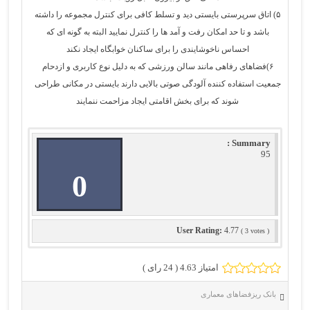
۵) اتاق سرپرستی بایستی دید و تسلط کافی برای کنترل مجموعه را داشته
باشد و تا حد امکان رفت و آمد ها را کنترل نمایید البته به گونه ای که
احساس ناخوشایندی را برای ساکنان خوابگاه ایجاد نکند
۶)فضاهای رفاهی مانند سالن ورزشی که به دلیل نوع کاربری و ازدحام
جمعیت استفاده کننده آلودگی صوتی بالایی دارند بایستی در مکانی طراحی
شوند که برای بخش اقامتی ایجاد مزاحمت ننمایند
Summary :
95
0
User Rating:
4.77
(
3
votes )
امتیاز 4.63 (
24
رای )
بانک ریزفضاهای معماری