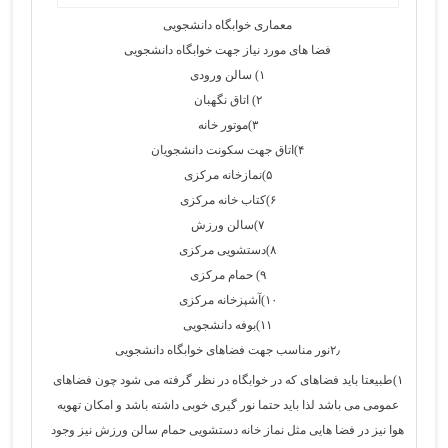
معماری خوابگاه دانشجویی
فضا های مورد نیاز جهت خوابگاه دانشجویی
۱) سالن ورودی
۲) اتاق نگهبان
۳)موتور خانه
۴)اتاق جهت سکونت دانشجویان
۵)نمازخانه مرکزی
۶)کتاب خانه مرکزی
۷)سالن ورزش
۸)دستشویی مرکزی
۹) حمام مرکزی
۱۰)آشپزخانه مرکزی
۱۱)بوفه دانشجویی
۲٫نور مناسب جهت فضاهای خوابگاه دانشجویی
۱)طبیعتا باید فضاهای که در خوابگاه در نظر گرفته می شود چون فضاهای
عمومی می باشد لذا باید حتما نور گیری خوبی داشته باشد و امکان تهویه
هوا نیز در فضا هایی مثل نماز خانه دستشویی حمام سالن ورزش نیز وجود