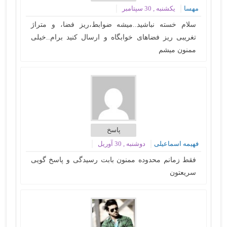
مهسا
یکشنبه , 30 سپتامبر
سلام خسته نباشید..میشه ضوابط،ریز فضا، و متراژ
تغریبی ریز فضاهای خوابگاه و ارسال کنید برام..خیلی
ممنون میشم
پاسخ
فهیمه اسماعیلی
دوشنبه , 30 آوریل
فقط زمانم محدوده ممنون بابت رسیدگی و پاسخ گویی
سریعتون