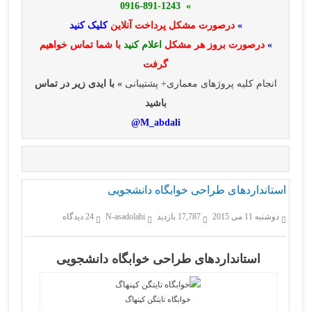
» 0916-891-1243
»
درصورت مشکل پرداخت آنلاین
کلیک کنید
»
درصورت بروز هر مشکل
اعلام کنید
با شما تماس خواهیم
گرفت
انجام کلیه پروژهای معماری+ پشتیبانی
» با ایدی زیر در تماس
باشید
M_abdali@
استانداردهای طراحی خوابگاه دانشجویی
دوشنبه 11 می 2015
17,787 بازدید
N-asadolahi
24 دیدگاه
استانداردهای طراحی خوابگاه دانشجویی
خوابگاه تایتگن کپنهاگ