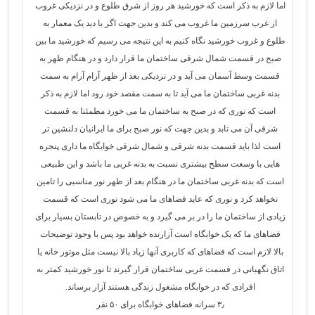
اما لازم به ذکر است که خورشید هر روز از شرق طلوع و در نزدیکی غروب
از غرب سرزمین ما غروب می کند و بدین جهت اگر با دید یک معمار به
طلوع و غروب خورشید نگاه کنیم به این نتیجه می رسیم که خورشید ما بین
صبح در قسمت شمال شرقی ساختمان ما قرار دارد و در هنگام ظهر به
قسمت وسط آسمان می آید و در نزدیکی بعد از ظهر آرام آرام به سمت
بدنه غربی ساختمان ما می آید تا به سمت مقصد خود رود اما لازم به ذکر
است که نوری که در صبح به ساختمان ما می خورد مطمئنا به قسمت
شرقی آن می تابد و بدین جهت که نور صبح برای ما ایرانیان دلنشین تر
است لذا باید قسمت بدنه شرقی و شمال شرقی خوابگاه ما داری پنجره
هایی با وسعت سطح بیشتری نسبت به بدنه غربی ما باشد و این طبیعی
است که بدنه غربی ساختمان ما در هنگام بعد از ظهر نور مناسبی را تامین
نخواهد کرد و نوری که عاید فضاهای ما می شود نوری است که قسمت
زیادی از ساختمان ما را در بر می گیرد و به خصوص در تابستان بسیار برای
فضاهای ما که یک خوابگاه است آزارنده خواهد بود پس با وجود توضیحات
بالا لازم است که فضاهای که کاربری آنها زیاد بالا نیست مثل موتور خانه یا
اتاق نگهبانی در قسمت غربی ساختمان قرار گیرند تا نور خورشید کمتر به
افرادی که در خوابگاه مشغول زندگی هستند آزار برساند.
۳٫ سرانه فضاهای خوابگاه برای ۵۰ نفر