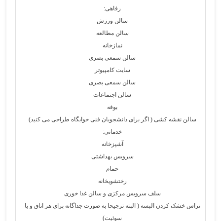
رفاهی:
سالن ورزش
سالن مطالعه
نمازخانه
سالن سمعی بصری
سایت کامپیوتر
سالن سمعی بصری
سالن اجتماعات
بوفه
سالن نقشه کشی ( اگر برای دانشجویان فنی خوابگاه طراحی می کنید)
خدماتی:
آشپزخانه
سرویس بهداشتی
حمام
رختشویخانه
سلف سرویس مرکزی و سالن غذا خوری
تراس خشک کردن البسه ( البته ترجیحا به صورت جداگانه برای هر اتاق و یا
سوئیت)