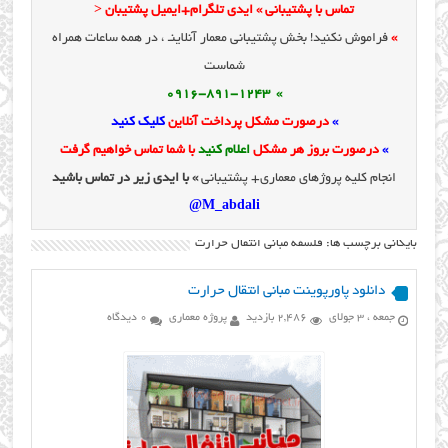
تماس با پشتیبانی » ایدی تلگرام+ایمیل پشتیبان <
»
فراموش نکنید! بخش پشتیبانی معمار آنلاینـ ، در همه ساعات همراه
شماست
» 0916-891-1243
»
درصورت مشکل پرداخت آنلاین
کلیک کنید
»
درصورت بروز هر مشکل
اعلام کنید
با شما تماس خواهیم گرفت
انجام کلیه پروژهای معماری+ پشتیبانی
» با ایدی زیر در تماس باشید
M_abdali@
بایگانی برچسب ها: فلسفه مبانی انتقال حرارت
دانلود پاورپوینت مبانی انتقال حرارت
جمعه ، 3 جولای
2,486 بازدید
پروژه معماری
0 دیدگاه