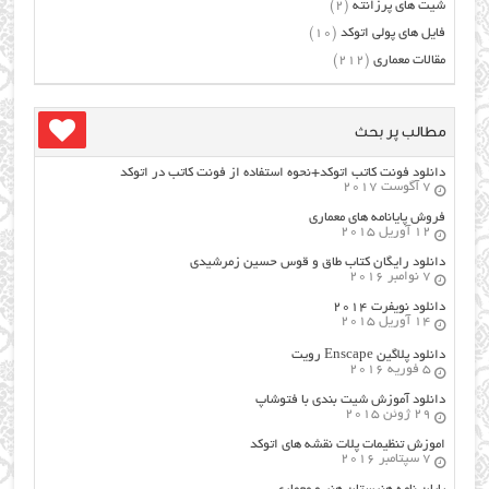
شیت های پرزانته
(2)
فایل های پولی اتوکد
(10)
مقالات معماری
(212)
مطالب پر بحث
دانلود فونت کاتب اتوکد+نحوه استفاده از فونت کاتب در اتوکد
7 آگوست 2017
فروش پایانامه های معماری
12 آوریل 2015
دانلود رایگان کتاب طاق و قوس حسین زمرشیدی
7 نوامبر 2016
دانلود نویفرت ۲۰۱۴
14 آوریل 2015
دانلود پلاگین Enscape رویت
5 فوریه 2016
دانلود آموزش شیت بندی با فتوشاپ
29 ژوئن 2015
اموزش تنظیمات پلات نقشه های اتوکد
7 سپتامبر 2016