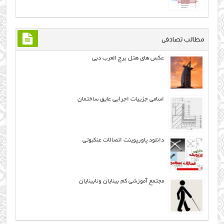
مطالب تصادفی
عکس های هتل برج العرب دبی
اسامی جزیيات اجرايي عايق ساختمان
دانلود پاورپوینت اتصالات عنکبوتی
مجتمع آموزشی کم بینایان ونابینایان