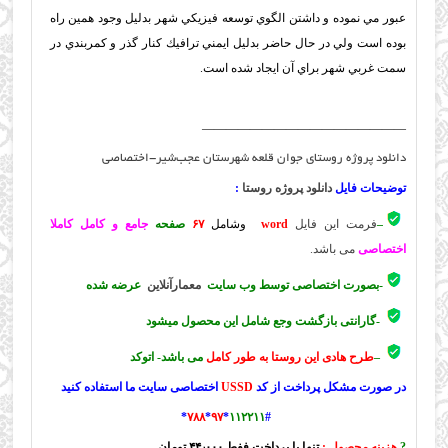
عبور مي نموده و داشتن الگوي توسعه فيزيكي شهر بدليل وجود همين راه
بوده است ولي در حال حاضر بدليل ايمني ترافيك كنار گذر و كمربندي در
سمت غربي شهر براي آن ايجاد شده است.
—————————————————
دانلود پروژه روستای جوان قلعه شهرستان عجب‌شیر-اختصاصی
توضیحات فایل
دانلود پروژه روستا
:
–
فرمت این فایل
word
وشامل
۶۷
صفحه
جامع و کامل کاملا
اختصاصی
می باشد.
-بصورت اختصاصی توسط وب سایت
معمارآنلاین
عرضه شده
-گارانتی بازگشت وجع شامل این محصول میشود
–
طرح هادی این روستا به طور کامل
می باشد- اتوکد
در صورت مشکل پرداخت از کد
USSD
اختصاصی سایت ما استفاده کنید
*
۷۸۸
*
۹۷
*
۱۱۲۲۱۱
#
?
هزینه محصول :
تنها با پرداخت ففط ۴۴٫۰۰۰ تومان