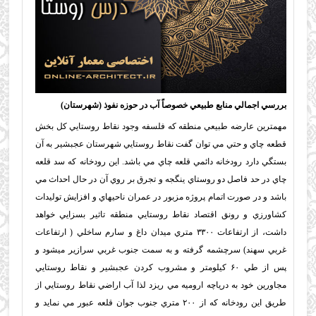
بررسي اجمالي منابع طبيعي خصوصاً آب در حوزه نفوذ (شهرستان)
مهمترين عارضه طبيعي منطقه كه فلسفه وجود نقاط روستايي كل بخش
قطعه چاي و حتي مي توان گفت نقاط روستايي شهرستان عجبشير به آن
بستگي دارد رودخانه دائمي قلعه چاي مي باشد. اين رودخانه كه سد قلعه
چاي در حد فاصل دو روستاي ينگجه و تجرق بر روي آن در حال احداث مي
باشد و در صورت اتمام پروژه مزبور در عمران ناحيه‏اي و افزايش توليدات
كشاورزي و رونق اقتصاد نقاط روستايي منطقه تاثير بسزايي خواهد
داشت، از ارتفاعات ۳۳۰۰ متري ميدان داغ و سارم ساخلي ( ارتفاعات
غربي سهند) سرچشمه گرفته و به سمت جنوب غربي سرازير ميشود و
پس از طي ۶۰ كيلومتر و مشروب كردن عجبشير و نقاط روستايي
مجاورين خود به درياچه اروميه مي ريزد لذا آب اراضي نقاط روستايي از
طريق اين رودخانه كه از ۲۰۰ متري جنوب جوان قلعه عبور مي نمايد و