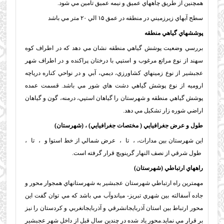
همچنين از طريق چاههاي عميق و نيمه عميق تامين مي شود.
سطح آبهاي زيرزميني در منطقه در عمق ۱۵ الي ۲۰ متر مي باشد
پوششهاي گياهي منطقه
بررسي وضعيت پوشش گياهي منطقه نشان مي دهد كه در اطراف كوه
سهند از نوع مراتع مرغوب و استپي با درختان پراكنده و در اطراف شهر
عجبشير از نوع زمينهاي كشاورزي، ديمي، آبي و در نواحي كناره درياچه
اروميه از نوع پوشش گياهي دشت هاي شور مي باشد. قسمت عمده
پوشش گياهي منطقه و شهرستان را گياهان استپي، درمنه، گون و گياهان
اراضي شوره زار تشكيل مي دهد.
طول و عرض جغرافيايي ( مختصات جغرافيايي) ، (شهرستان)
اين شهرستان بين مدارات، ، تا ، عرض شمالي از خط استوا و ، تا ،
طول شرقي از نصف النهار گرينويچ قرار گرفته است.
راههاي ارتباطي (شهرستان)
مهمترين راه ارتباطي شهرستان عجبشير به شهرستانهاي همجوار محور و
جاده آسفالته بين شهري تبريز- مياندوآب مي باشد كه مي توان گفت اين
محور ارتباط بين استان آذربايجانشرقي و آذربايجانغربي و كردستان را نيز
بر قرار مي نمايد.محور ياد شده در چندين سال قبل از داخل شهر عجبشير