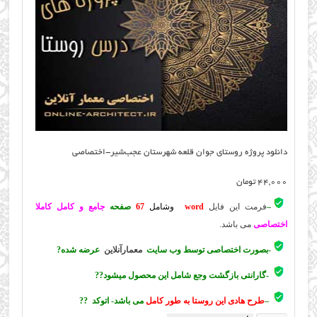
دانلود پروژه روستای جوان قلعه شهرستان عجب‌شیر-اختصاصی
44,000
تومان
–
فرمت این فایل
word
وشامل
67
صفحه
جامع و کامل کاملا
اختصاصی
می باشد.
-بصورت اختصاصی توسط وب سایت
معمارآنلاین
عرضه شده?
-گارانتی بازگشت وجع شامل این محصول میشود??
–
طرح هادی این روستا به طور کامل
می باشد- اتوکد ??