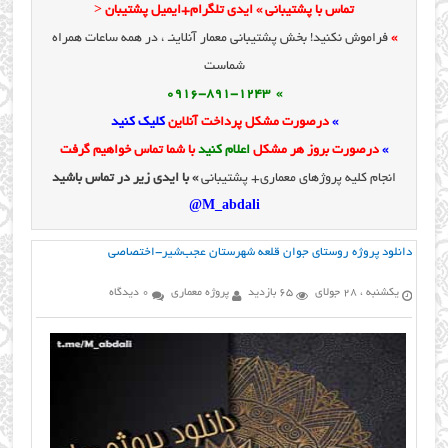
تماس با پشتیبانی » ایدی تلگرام+ایمیل پشتیبان <
»
فراموش نکنید! بخش پشتیبانی معمار آنلاینـ ، در همه ساعات همراه
شماست
» 0916-891-1243
»
درصورت مشکل پرداخت آنلاین
کلیک کنید
»
درصورت بروز هر مشکل
اعلام کنید
با شما تماس خواهیم گرفت
انجام کلیه پروژهای معماری+ پشتیبانی
» با ایدی زیر در تماس باشید
M_abdali@
دانلود پروژه روستای جوان قلعه شهرستان عجب‌شیر-اختصاصی
یکشنبه ، 28 جولای
65 بازدید
پروژه معماری
0 دیدگاه