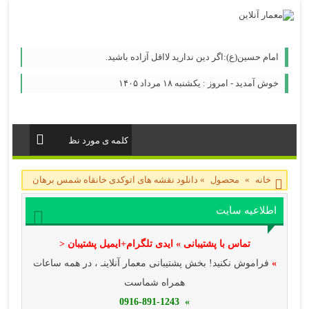
امام حسين(ع):اگر دين نداريد لااقل آزاده باشيد.
خوش آمدید - امروز : یکشنبه ۱۸ مرداد ۱۴۰۵
خانه
»
محصول
»
دانلود نقشه های اتوکدی خانقاه شمس برهان
اطلاعیه سایت
تماس با پشتیبانی » ایدی تلگرام+ایمیل پشتیبان <
»
فراموش نکنید! بخش پشتیبانی معمار آنلاینـ ، در همه ساعات
همراه شماست
» 0916-891-1243