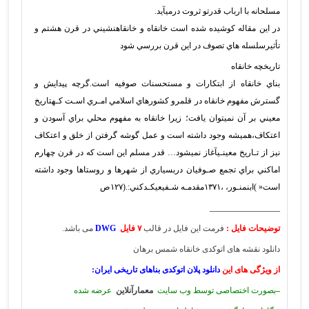
مسلحانه با ارباب قدرتو ثروت درميآيد.
در اين مقاله كوشيده شده است خانقاه و خانقاهنشيني در قرن هشتم و
تأثيرسلسله هاي تصوف در اين قرن بررسي شود
تاريخچه خانقاه
بناي خانقاه از ابتكارات و مستحسنات صوفيه است.
گرچه پيدايش و
گسترش مفهوم خانقاه در قلمرو كشورهاي اسلامي امـري اسـت كـهتاريخ
معيني بر آن نميتوان يافت؛ زيرا خانقاه به مفهوم محلي براي آسودن و
اعتكاف،هميشه وجود داشته است و عمل گوشه گرفتن از خلق و اعتكاف
نيز از تـاريخ معينـيآغاز نميشود… قدر مسلم اين است كه در قرن چهارم
اماكني براي تجمع صـوفيان دربسياري از شهرها و روستاها وجود داشته
است«
)ابنمنـور، ،۱۳۷۱مقدمـه شـفيعيكـدكني:.(۱۲۷ص
_________________
توضیحات فایل :
فرمت این فایل در قالب
۷ فایل
DWG
می باشد.
دانلود نقشه های اتوکدی خانقاه شمس برهان
از ویژگی های این
دانلود پلان اتوکدی بناهای تاریخی ایران
:
–
بصورت اختصاصی توسط وب سایت
معمارآنلاین
عرضه شده