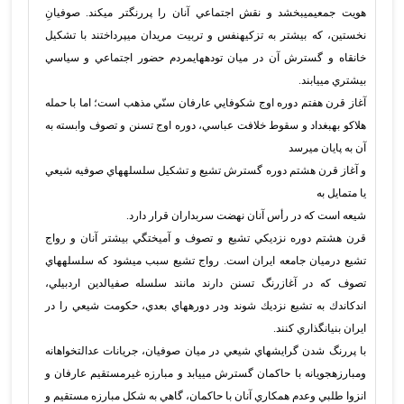
هويت جمعيميبخشد و نقش اجتماعي آنان را پررنگتر ميكند. صوفيانِ
نخستين، كه بيشتر به تزكيهنفس و تربيت مريدان ميپرداختند با تشكيل
خانقاه و گسترش آن در ميان تودههايمردم حضور اجتماعي و سياسي
بيشتري مييابند.
آغاز قرن هفتم دوره اوج شكوفايي عارفان سنّي مذهب است؛ اما با حمله
هلاكو بهبغداد و سقوط خلافت عباسي، دوره اوج تسنن و تصوف وابسته به
آن به پايان ميرسد
و آغاز قرن هشتم دوره گسترش تشيع و تشكيل سلسلههاي صوفيه شيعي
يا متمايل به
شيعه است كه در رأس آنان نهضت سربداران قرار دارد.
قرن هشتم دوره نزديكي تشيع و تصوف و آميختگي بيشتر آنان و رواج
تشيع درميان جامعه ايران است. رواج تشيع سبب ميشود كه سلسلههاي
تصوف كه در آغازرنگ تسنن دارند مانند سلسله صفيالدين اردبيلي،
اندكاندك به تشيع نزديك شوند ودر دورههاي بعدي، حكومت شيعي را در
ايران بنيانگذاري كنند.
با پررنگ شدن گرايشهاي شيعي در ميان صوفيان، جريانات عدالتخواهانه
ومبارزهجويانه با حاكمان گسترش مييابد و مبارزه غيرمستقيم عارفان و
انزوا طلبي وعدم همكاري آنان با حاكمان، گاهي به شكل مبارزه مستقيم و