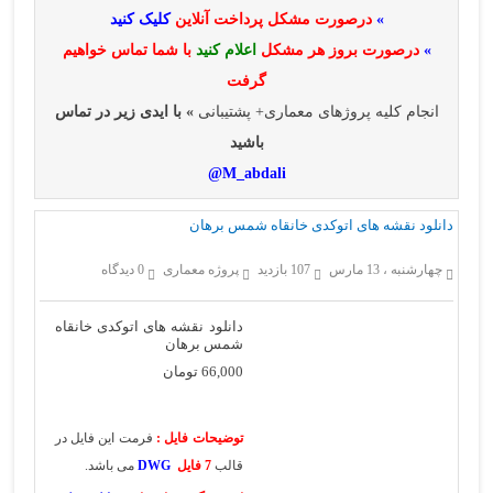
»
درصورت مشکل پرداخت آنلاین
کلیک کنید
»
درصورت بروز هر مشکل
اعلام کنید
با شما تماس خواهیم
گرفت
انجام کلیه پروژهای معماری+ پشتیبانی
» با ایدی زیر در تماس
باشید
M_abdali@
دانلود نقشه های اتوکدی خانقاه شمس برهان
چهارشنبه ، 13 مارس
107 بازدید
پروژه معماری
0 دیدگاه
دانلود نقشه های اتوکدی خانقاه
شمس برهان
66,000
تومان
توضیحات فایل :
فرمت این فایل در
قالب
7 فایل
DWG
می باشد.