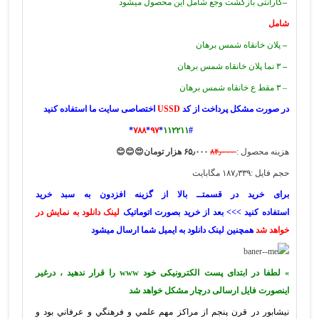
–
گارانتی بازگشت وجع شامل این محصول میشود
شامل
–
پلان خانقاه شمس برهان
–
۳ نما پلان خانقاه شمس برهان
– ۳ مقط ع خانقاه شمس برهان
در صورت مشکل پرداخت از کد
USSD
اختصاصی سایت ما استفاده کنید
*
۷۸۸
*
۹۷
*
۱۱۲۲۱۱
#
هزینه محصول :
۸۴٫۰۰۰
۶۵٫۰۰۰ هزار تومان😍😊😊
حجم فایل :۱۸۷٫۳۳۹ مگابایت
برای خرید در قسمتــ بالا از گزینه افزدون به سبد خرید
استفاده کنید >>> بعد از خرید بصورت اتوماتیک
لینک دانلود به نمایش در
خواهد شد
همچنین لینک دانلود به ایمیل شما ارسال میشود
» لطفا در ابتدای پست الکترونیکی خود www را قرار ندهید ، درغیر
اینصورت فایل ارسالی درچار مشکل خواهد شد
نيشابور در قرن پنجم از مراكز مهم علمي و فرهنگي و عرفاني بود و