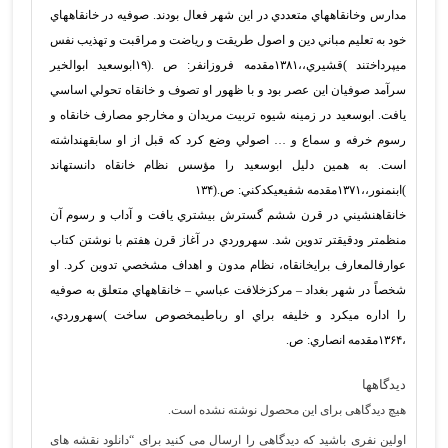
مدارس وخانقاههاي متعددي در اين شهر فعال بودند. صوفيه در خانقاههاي
خود به تعليم مباني دين و اصول طريقت و رياضت و مراقبت و تهذيب نفس
ميپرداختند
)قشيري،،۱۳۸۱مقدمه فروزانفر: ص
.
(۱۹
ابوسعيد ابوالخير
سرآمد صوفيان اين عصر بود و با ظهور او تصوف و خانقاه تحولي اساسي
يافت. ابوسعيد در زمينه شيوه تربيت مريدان و مخارجو مصارف خانقاه و
رسوم خرفه و سماع و … اصولي وضع كرد كه قبل از او سابقهنداشته
است. به همين دليل ابوسعيد را مؤسس نظام خانقاه دانستهاند
)ابنمنور،،۱۳۷۱مقدمه شفيعيكدكني: ص.(۱۳۴
خانقاهنشيني در قرن ششم گسترش بيشتري يافت و آداب و رسوم آن
منظمتر ودقيقتر تدوين شد. سهروردي در آغاز قرن هفتم با نوشتن كتاب
عوارفالمعارف برايخانقاه، نظام مدون و اهداف مشخصي تدوين كرد. او
شخصاً در شهر بغداد – مركزخلافت عباسي – خانقاههاي متعلق به صوفيه
را اداره ميكرد و خليفه براي او رباطيمخصوص ساخت
)سهروردي،
،۱۳۶۴مقدمه انصاري: ص.
دیدگاهها
هیچ دیدگاهی برای این محصول نوشته نشده است.
اولین نفری باشید که دیدگاهی را ارسال می کنید برای “دانلود نقشه های