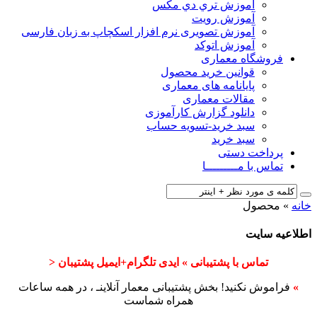
آﻣﻮزش ﺗﺮي دي ﻣﮑﺲ
آموزش رویت
آموزش تصویری نرم افزار اسکچاپ به زبان فارسی
آموزش اتوکد
فروشگاه معماری
قوانین خرید محصول
پایانامه های معماری
مقالات معماری
دانلود گزارش کارآموزی
سبد خرید-تسویه حساب
سبد خرید
پرداخت دستی
تماس با مـــــــــا
خانه
»
محصول
اطلاعیه سایت
تماس با پشتیبانی » ایدی تلگرام+ایمیل پشتیبان <
»
فراموش نکنید! بخش پشتیبانی معمار آنلاینـ ، در همه ساعات
همراه شماست