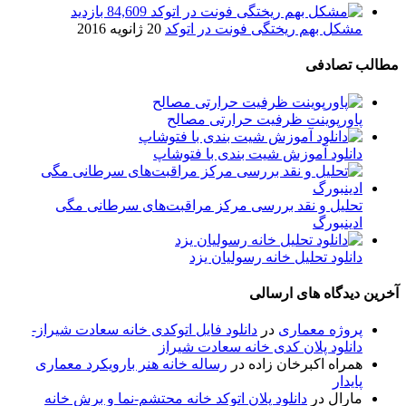
84,609 بازدید
مشکل بهم ریختگی فونت در اتوکد
20 ژانویه 2016
مطالب تصادفی
پاورپوینت ظرفیت حرارتی مصالح
دانلود آموزش شیت بندی با فتوشاپ
تحلیل و نقد بررسی مرکز مراقبت‌های سرطانی مگی
ادینبورگ
دانلود تحلیل خانه رسولیان یزد
آخرین دیدگاه های ارسالی
پروژه معماری
در
دانلود فایل اتوکدی خانه سعادت شیراز-
دانلود پلان کدی خانه سعادت شیراز
همراه اکبرخان زاده
در
رساله خانه هنر بارویکرد معماری
پایدار
مارال
در
دانلود پلان اتوکد خانه محتشم-نما و برش خانه