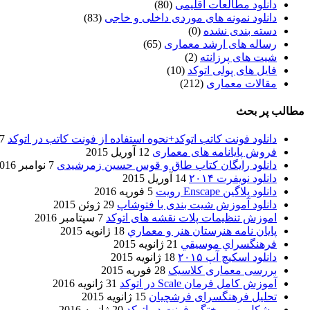
دانلود مطالعات اقلیمی
(80)
دانلود نمونه های موردی داخلی و خاجی
(83)
دسته بندی نشده
(0)
رساله های ارشد معماری
(65)
شیت های پرزانته
(2)
فایل های پولی اتوکد
(10)
مقالات معماری
(212)
مطالب پر بحث
دانلود فونت کاتب اتوکد+نحوه استفاده از فونت کاتب در اتوکد
7 آگوست 017
فروش پایانامه های معماری
12 آوریل 2015
دانلود رایگان کتاب طاق و قوس حسین زمرشیدی
7 نوامبر 2016
دانلود نویفرت ۲۰۱۴
14 آوریل 2015
دانلود پلاگین Enscape رویت
5 فوریه 2016
دانلود آموزش شیت بندی با فتوشاپ
29 ژوئن 2015
اموزش تنظیمات پلات نقشه های اتوکد
7 سپتامبر 2016
پایان نامه هنرستان هنر و معماري
18 ژانویه 2015
فرهنگسراي موسيقي
21 ژانویه 2015
دانلود اسکیچ آپ ۲۰۱۵
18 ژانویه 2015
بررسی معماری کلاسیک
28 فوریه 2015
آموزش کامل فرمان Scale در اتوکد
31 ژانویه 2016
تحلیل فرهنگسرای فرشچیان
15 ژانویه 2015
مشکل بهم ریختگی فونت در اتوکد
20 ژانویه 2016