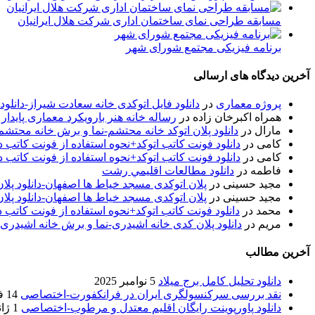
مسابقه طراحی نمای ساختمان اداری شرکت هلال ایرانیان
برنامه فیزیکی مجتمع شورای شهر
آخرین دیدگاه های ارسالی
پروژه معماری
در
دانلود فایل اتوکدی خانه سعادت شیراز-دانلو
همراه اکبرخان زاده
در
رساله خانه هنر بارویکرد معماری پایدار
مارال
در
دانلود پلان اتوکد خانه محتشم-نما و برش خانه محتشم
کامی
در
دانلود فونت کاتب اتوکد+نحوه استفاده از فونت کاتب در
کامی
در
دانلود فونت کاتب اتوکد+نحوه استفاده از فونت کاتب در
فاطمه
در
دانلود مطالعات اقليمي رشت
مجید حسینی
در
پلان اتوکدی مسجد خیاط ها اصفهان-دانلود پل
مجید حسینی
در
پلان اتوکدی مسجد خیاط ها اصفهان-دانلود پل
محمد
در
دانلود فونت کاتب اتوکد+نحوه استفاده از فونت کاتب د
مریم
در
دانلود پلان کدی خانه اشیدری-نما و برش خانه اشیدری
آخرین مطالب
دانلود تحلیل کامل برج میلاد
5 نوامبر 2025
نقد بررسی سرکنسولگری ایران در فرانکفورت-اختصاصی
14 فوریه 2020
دانلود پاورپوینت رایگان اقلیم معتدل و مرطوب-اختصاصی
1 ژانویه 2020