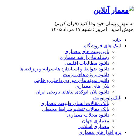
به عهد و پیمان خود وفا کنید (قران کریم)
خوش آمدید - امروز : شنبه ۱۷ مرداد ۱۴۰۵
خانه
لینک های فروشگاه
پاورپوینت های معماری
رساله های ارشد معماری
دانلود مطالعات اقلیمی
دانلود ضوابط و استاندارد ها-سرانه و ریزفضاها
دانلود پروژه های مرمت
دانلود نمونه های موردی داخلی و خاجی
پلان های معماری
دانلود پلان اتوکدی بناهای تاریخی ایران
بانک پاورپوینت
بانک مقالات انسان طبیعت معماری
بانک مقالات تنظیم شرایط محیطی
دانلود مجلات معماری
معماری جهان
معماری اسلامی
نرم افزارهای معماری