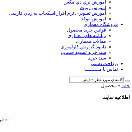
آﻣﻮزش ﺗﺮي دي ﻣﮑﺲ
آموزش رویت
آموزش تصویری نرم افزار اسکچاپ به زبان فارسی
آموزش اتوکد
فروشگاه معماری
قوانین خرید محصول
پایانامه های معماری
مقالات معماری
دانلود گزارش کارآموزی
سبد خرید-تسویه حساب
سبد خرید
پرداخت دستی
تماس با مـــــــــا
خانه
»
محصول
اطلاعیه سایت
»
فر