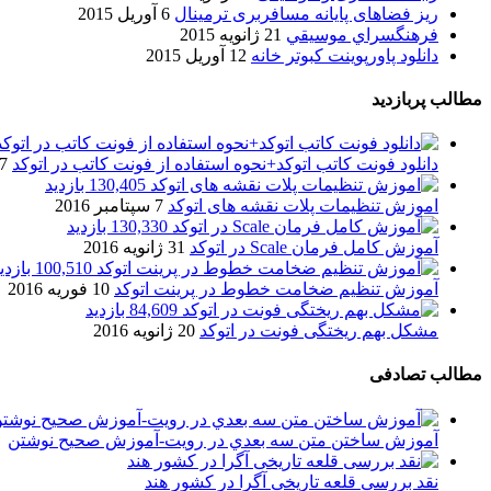
ریز فضاهای پایانه مسافربری ترمینال
6 آوریل 2015
فرهنگسراي موسيقي
21 ژانویه 2015
دانلود پاورپوینت کبوتر خانه
12 آوریل 2015
مطالب پربازدید
دانلود فونت کاتب اتوکد+نحوه استفاده از فونت کاتب در اتوکد
7 آگوست 017
130,405 بازدید
اموزش تنظیمات پلات نقشه های اتوکد
7 سپتامبر 2016
130,330 بازدید
آموزش کامل فرمان Scale در اتوکد
31 ژانویه 2016
100,510 بازدید
آموزش تنظیم ضخامت خطوط در پرینت اتوکد
10 فوریه 2016
84,609 بازدید
مشکل بهم ریختگی فونت در اتوکد
20 ژانویه 2016
مطالب تصادفی
آموزش ساختن ﻣﺘﻦ ﺳﻪ ﺑﻌﺪﻱ در رویت-آموزش صحیح نوشتن
نقد بررسی قلعه تاریخی آگرا در کشور هند