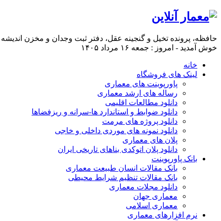
حافظه، پرونده تخيل و گنجينه عقل، دفتر ثبت وجدان و مخزن انديشه 
خوش آمدید - امروز : جمعه ۱۶ مرداد ۱۴۰۵
خانه
لینک های فروشگاه
پاورپوینت های معماری
رساله های ارشد معماری
دانلود مطالعات اقلیمی
دانلود ضوابط و استاندارد ها-سرانه و ریزفضاها
دانلود پروژه های مرمت
دانلود نمونه های موردی داخلی و خاجی
پلان های معماری
دانلود پلان اتوکدی بناهای تاریخی ایران
بانک پاورپوینت
بانک مقالات انسان طبیعت معماری
بانک مقالات تنظیم شرایط محیطی
دانلود مجلات معماری
معماری جهان
معماری اسلامی
نرم افزارهای معماری