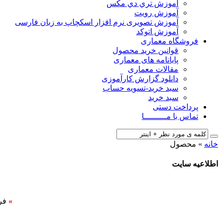
آﻣﻮزش ﺗﺮي دي ﻣﮑﺲ
آموزش رویت
آموزش تصویری نرم افزار اسکچاپ به زبان فارسی
آموزش اتوکد
فروشگاه معماری
قوانین خرید محصول
پایانامه های معماری
مقالات معماری
دانلود گزارش کارآموزی
سبد خرید-تسویه حساب
سبد خرید
پرداخت دستی
تماس با مـــــــــا
خانه
»
محصول
اطلاعیه سایت
»
فر