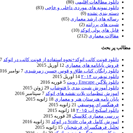
دانلود مطالعات اقلیمی
(80)
دانلود نمونه های موردی داخلی و خاجی
(83)
دسته بندی نشده
(0)
رساله های ارشد معماری
(65)
شیت های پرزانته
(2)
فایل های پولی اتوکد
(10)
مقالات معماری
(212)
مطالب پر بحث
دانلود فونت کاتب اتوکد+نحوه استفاده از فونت کاتب در اتوکد
7 آگوست 017
فروش پایانامه های معماری
12 آوریل 2015
دانلود رایگان کتاب طاق و قوس حسین زمرشیدی
7 نوامبر 2016
دانلود نویفرت ۲۰۱۴
14 آوریل 2015
دانلود پلاگین Enscape رویت
5 فوریه 2016
دانلود آموزش شیت بندی با فتوشاپ
29 ژوئن 2015
اموزش تنظیمات پلات نقشه های اتوکد
7 سپتامبر 2016
پایان نامه هنرستان هنر و معماري
18 ژانویه 2015
فرهنگسراي موسيقي
21 ژانویه 2015
دانلود اسکیچ آپ ۲۰۱۵
18 ژانویه 2015
بررسی معماری کلاسیک
28 فوریه 2015
آموزش کامل فرمان Scale در اتوکد
31 ژانویه 2016
تحلیل فرهنگسرای فرشچیان
15 ژانویه 2015
مشکل بهم ریختگی فونت در اتوکد
20 ژانویه 2016