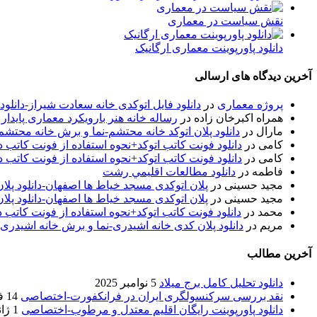
نقش سیاست در معماری
دانلود پاورپوینت معماری ارگانیک
آخرین دیدگاه های ارسالی
پروژه معماری
در
دانلود فایل اتوکدی خانه سعادت شیراز-دانلو
همراه اکبرخان زاده
در
رساله خانه هنر بارویکرد معماری پایدار
مارال
در
دانلود پلان اتوکد خانه محتشم-نما و برش خانه محتشم
کامی
در
دانلود فونت کاتب اتوکد+نحوه استفاده از فونت کاتب در
کامی
در
دانلود فونت کاتب اتوکد+نحوه استفاده از فونت کاتب در
فاطمه
در
دانلود مطالعات اقليمي رشت
مجید حسینی
در
پلان اتوکدی مسجد خیاط ها اصفهان-دانلود پل
مجید حسینی
در
پلان اتوکدی مسجد خیاط ها اصفهان-دانلود پل
محمد
در
دانلود فونت کاتب اتوکد+نحوه استفاده از فونت کاتب د
مریم
در
دانلود پلان کدی خانه اشیدری-نما و برش خانه اشیدری
آخرین مطالب
دانلود تحلیل کامل برج میلاد
5 نوامبر 2025
نقد بررسی سرکنسولگری ایران در فرانکفورت-اختصاصی
14 فوریه 2020
دانلود پاورپوینت رایگان اقلیم معتدل و مرطوب-اختصاصی
1 ژانویه 2020