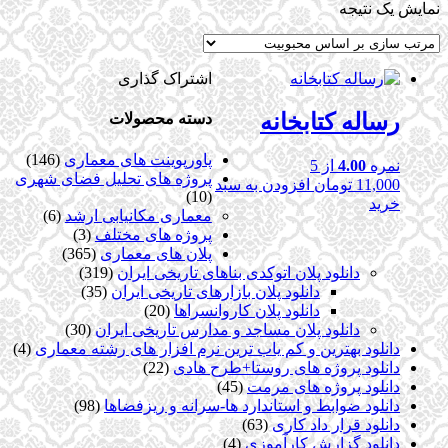
نمایش یک نتیجه
اشتراک گذاری
رساله کتابخانه
دسته محصولات
پاورپوینت های معماری
(146)
نمره
4.00
از 5
پروژه های تحلیل فضای شهری
11,000
تومان
افزودن به سبد
(10)
خرید
معماری مکانیابی ارشد
(6)
پروژه های مختلف
(3)
پلان های معماری
(365)
دانلود پلان اتوکدی بناهای تاریخی ایران
(319)
دانلود پلان بازارهای تاریخی ایران
(35)
دانلود پلان کاروانسراها
(20)
دانلود پلان مساجد و مدارس تاریخی ایران
(30)
دانلود بهترین و کم یاب ترین نرم افزار های رشته معماری
(4)
دانلود پروژه های روستا+طرح هادی
(22)
دانلود پروژه های مرمت
(45)
دانلود ضوابط و استاندارد ها-سرانه و ریزفضاها
(98)
دانلود قرار داد کاری
(63)
دانلود گزارش کارآموزی
(4)