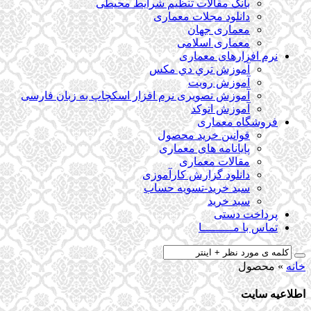
بانک مقالات تنظیم شرایط محیطی
دانلود مجلات معماری
معماری جهان
معماری اسلامی
نرم افزارهای معماری
آﻣﻮزش ﺗﺮي دي ﻣﮑﺲ
آموزش رویت
آموزش تصویری نرم افزار اسکچاپ به زبان فارسی
آموزش اتوکد
فروشگاه معماری
قوانین خرید محصول
پایانامه های معماری
مقالات معماری
دانلود گزارش کارآموزی
سبد خرید-تسویه حساب
سبد خرید
پرداخت دستی
تماس با مـــــــــا
خانه
»
محصول
اطلاعیه سایت