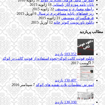
آموزش کامل فرمان Scale در اتوکد
31 ژانویه 2016
پایان نامه موزه آثار باستانی
18 ژانویه 2015
رابطه معماری و موسیقی
22 ژانویه 2015
ریز فضاهای پایانه مسافربری ترمینال
6 آوریل 2015
فرهنگسراي موسيقي
21 ژانویه 2015
دانلود پاورپوینت کبوتر خانه
12 آوریل 2015
مطالب پربازدید
183,352 بازدید
دانلود فونت کاتب اتوکد+نحوه استفاده از فونت کاتب در اتوکد
7 آگوست 2017
130,407 بازدید
اموزش تنظیمات پلات نقشه های اتوکد
7 سپتامبر 2016
130,330 بازدید