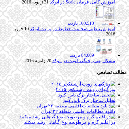
آموزش کامل فرمان Scale در اتوکد
31 ژانویه 2016
100,510 بازدید
آموزش تنظیم ضخامت خطوط در پرینت اتوکد
10 فوریه
2016
84,609 بازدید
مشکل بهم ریختگی فونت در اتوکد
20 ژانویه 2016
مطالب تصادفی
ویژگیهای رویت آرشیتکچر ۲۰۱۵
تحلیل ساختار برگ یاس کبود
دانلود مطالعات اقلیمی منطقه ۲۲ تهران
در اقلیم گرم و مرطوبچه نوع گیاهانی رشد میکنند