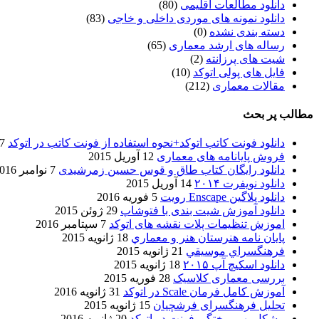
دانلود مطالعات اقلیمی
(80)
دانلود نمونه های موردی داخلی و خاجی
(83)
دسته بندی نشده
(0)
رساله های ارشد معماری
(65)
شیت های پرزانته
(2)
فایل های پولی اتوکد
(10)
مقالات معماری
(212)
مطالب پر بحث
دانلود فونت کاتب اتوکد+نحوه استفاده از فونت کاتب در اتوکد
7 آگوست 017
فروش پایانامه های معماری
12 آوریل 2015
دانلود رایگان کتاب طاق و قوس حسین زمرشیدی
7 نوامبر 2016
دانلود نویفرت ۲۰۱۴
14 آوریل 2015
دانلود پلاگین Enscape رویت
5 فوریه 2016
دانلود آموزش شیت بندی با فتوشاپ
29 ژوئن 2015
اموزش تنظیمات پلات نقشه های اتوکد
7 سپتامبر 2016
پایان نامه هنرستان هنر و معماري
18 ژانویه 2015
فرهنگسراي موسيقي
21 ژانویه 2015
دانلود اسکیچ آپ ۲۰۱۵
18 ژانویه 2015
بررسی معماری کلاسیک
28 فوریه 2015
آموزش کامل فرمان Scale در اتوکد
31 ژانویه 2016
تحلیل فرهنگسرای فرشچیان
15 ژانویه 2015
مشکل بهم ریختگی فونت در اتوکد
20 ژانویه 2016