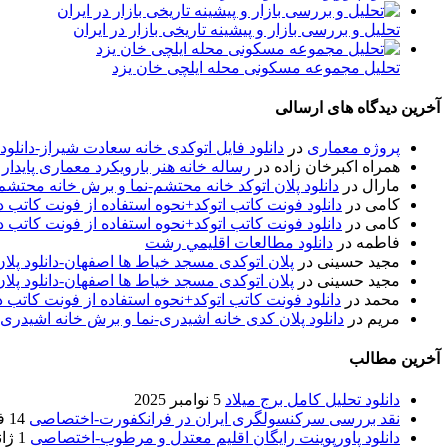
تحلیل و بررسی بازار و پیشینه تاریخی بازار در ایران
تحلیل مجموعه مسکونی محله ایلچی خان یزد
آخرین دیدگاه های ارسالی
پروژه معماری
در
دانلود فایل اتوکدی خانه سعادت شیراز-دانلو
همراه اکبرخان زاده
در
رساله خانه هنر بارویکرد معماری پایدار
مارال
در
دانلود پلان اتوکد خانه محتشم-نما و برش خانه محتشم
کامی
در
دانلود فونت کاتب اتوکد+نحوه استفاده از فونت کاتب در
کامی
در
دانلود فونت کاتب اتوکد+نحوه استفاده از فونت کاتب در
فاطمه
در
دانلود مطالعات اقليمي رشت
مجید حسینی
در
پلان اتوکدی مسجد خیاط ها اصفهان-دانلود پل
مجید حسینی
در
پلان اتوکدی مسجد خیاط ها اصفهان-دانلود پل
محمد
در
دانلود فونت کاتب اتوکد+نحوه استفاده از فونت کاتب د
مریم
در
دانلود پلان کدی خانه اشیدری-نما و برش خانه اشیدری
آخرین مطالب
دانلود تحلیل کامل برج میلاد
5 نوامبر 2025
نقد بررسی سرکنسولگری ایران در فرانکفورت-اختصاصی
14 فوریه 2020
دانلود پاورپوینت رایگان اقلیم معتدل و مرطوب-اختصاصی
1 ژانویه 2020