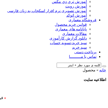
آﻣﻮزش ﺗﺮي دي ﻣﮑﺲ
آموزش رویت
آموزش تصویری نرم افزار اسکچاپ به زبان فارسی
آموزش اتوکد
فروشگاه معماری
قوانین خرید محصول
پایانامه های معماری
مقالات معماری
دانلود گزارش کارآموزی
سبد خرید-تسویه حساب
سبد خرید
پرداخت دستی
تماس با مـــــــــا
خانه
»
محصول
اطلاعیه سایت
»
فر