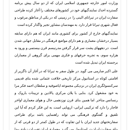
وزارت امور خارجه جمهوری اسلامی ایران که از دو سال پیش برنامه
گسترده احدك نمایندگیهای خود در کشورهای مختلف را آغاز کرده طراحی
سفارت ایران در تیرانای الینی را در زمینی که در یکی از مناطق مرغوب و
فعال شهری تیرانا قرار دارد. به مهندسان مشاور تجیر واگذار کرده است
نمایندگیهای خارج از کشور برای کشوری مانند ایران که هم دارای سابقه
بسیار درخشان معماری و هم دارای مواضع فرهنگی در مقابل جهانی شدن
است. در دهههای پشت سر قرار گرفتن مدرنیسم قرن بیستمی و ورود به
هزاره سوم، به تجربه حرفهای و فکری مهمی برای گروهی از معماران
برجسته ایران تبدیل شده است
علی اکبر صارمی می گوید. در طول سفر به تیرانا که در آغاز آن ناگزیر از
اقامتی کوتاه در استانبول مرکز تاریخی خلافت عثمانی شده بتای قدیمی
سرکنسولگری ایران در نزدیکی مجموعه ایاصوفیه و سلطان احمد فکر مرا
به خود مشغول کرد. بنایی با پلان مرکزی پالادین و تزیینات باروک و
رنسانس متاخر. اما همین بنای قرن نوزدهمی حال و هوای معماری اواخر
قاجار را دارد که ترکیبی ایرانی- اروپایی است. به این فکر کردم که آیا این
تلفیق و گفتگوی فرهنگی می تواند راهنمایی باشد برای طراحی
سفارتختهای جدید ایران با این تفاوت که در طول کمتر از دو قرنی که از
بنای سفارت ایران در استانبول می گذرد. معماری ایران تغییرات زیادی پیدا