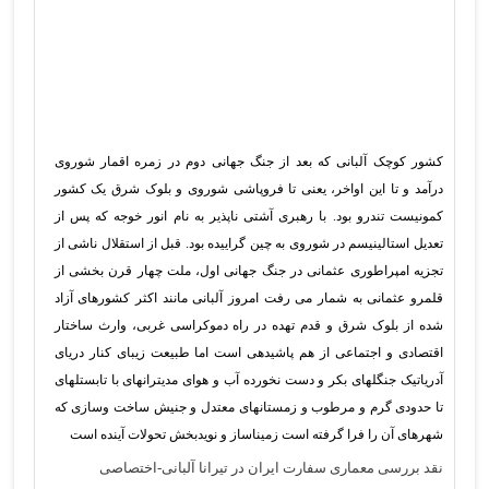
کشور کوچک آلبانی که بعد از جنگ جهانی دوم در زمره اقمار شوروی
درآمد و تا این اواخر، یعنی تا فروپاشی شوروی و بلوک شرق یک کشور
کمونیست تندرو بود. با رهبری آشتی ناپذیر به نام انور خوجه که پس از
تعدیل استالینیسم در شوروی به چین گراییده بود. قبل از استقلال ناشی از
تجزیه امپراطوری عثمانی در جنگ جهانی اول، ملت چهار قرن بخشی از
قلمرو عثمانی به شمار می رفت امروز آلبانی مانند اکثر کشورهای آزاد
شده از بلوک شرق و قدم تهده در راه دموکراسی غربی، وارث ساختار
اقتصادی و اجتماعی از هم پاشیدهی است اما طبیعت زیبای کنار دریای
آدریاتیک جنگلهای بکر و دست نخورده آب و هوای مدیترانهای با تابستلهای
تا حدودی گرم و مرطوب و زمستانهای معتدل و جنیش ساخت وسازی که
شهرهای آن را فرا گرفته است زمیناساز و نویدبخش تحولات آینده است
نقد بررسی معماری سفارت ایران در تیرانا آلبانی-اختصاصی