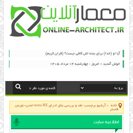
آیا او (خدا) برای بنده اش کافی نیست؟ (قران کریم)
خوش آمدید - امروز : چهارشنبه ۱۴ مرداد ۱۴۰۵
خانه
»
آرشیو برچسب: نقد و بررسی بنای ادرای swiss RE لندن-نورمن
فاستر
اطلاعیه سایت