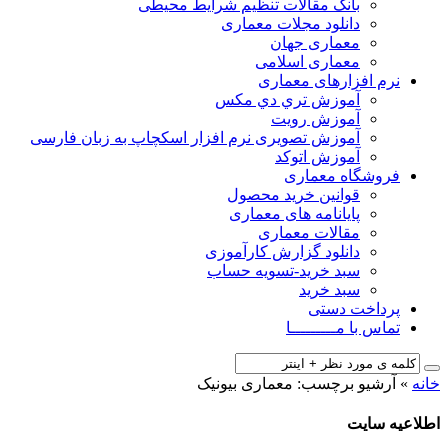
بانک مقالات تنظیم شرایط محیطی
دانلود مجلات معماری
معماری جهان
معماری اسلامی
نرم افزارهای معماری
آﻣﻮزش ﺗﺮي دي ﻣﮑﺲ
آموزش رویت
آموزش تصویری نرم افزار اسکچاپ به زبان فارسی
آموزش اتوکد
فروشگاه معماری
قوانین خرید محصول
پایانامه های معماری
مقالات معماری
دانلود گزارش کارآموزی
سبد خرید-تسویه حساب
سبد خرید
پرداخت دستی
تماس با مـــــــــا
خانه
»
آرشیو برچسب: معماری بیونیک
اطلاعیه سایت