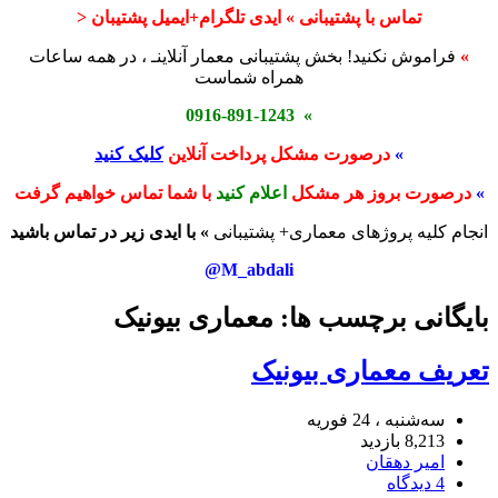
تماس با پشتیبانی » ایدی تلگرام+ایمیل پشتیبان <
»
فراموش نکنید! بخش پشتیبانی معمار آنلاینـ ، در همه ساعات
همراه شماست
» 0916-891-1243
»
درصورت مشکل پرداخت آنلاین
کلیک کنید
»
درصورت بروز هر مشکل
اعلام کنید
با شما تماس خواهیم گرفت
انجام کلیه پروژهای معماری+ پشتیبانی
» با ایدی زیر در تماس باشید
M_abdali@
بایگانی برچسب ها: معماری بیونیک
تعریف معماری بیونیک
سه‌شنبه ، 24 فوریه
8,213 بازدید
امیر دهقان
4 دیدگاه