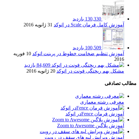
130,330 بازدید
آموزش کامل فرمان Scale در اتوکد
31 ژانویه 2016
100,509 بازدید
آموزش تنظیم ضخامت خطوط در پرینت اتوکد
10 فوریه
2016
84,609 بازدید
مشکل بهم ریختگی فونت در اتوکد
20 ژانویه 2016
مطالب تصادفی
معرفی رشته معماری
آموزش فرمان Fenceدر اتوکد
آموزش پلاگین Zoom to Awesome
آموزش ویرایش لبه های سقف در رویت