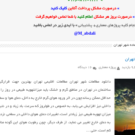
» 0916-891-1243
»
درصورت مشکل پرداخت آنلاین
کلیک کنید
»
درصورت بروز هر مشکل
اعلام کنید
با شما تماس خواهیم گرفت
جام کلیه پروژهای معماری+ پشتیبانی
» با ایدی زیر در تماس باشید
M_abdali@
اده شهر تهران
تهران
ازدید
پروژه معماری
16 دیدگاه
دانلود مطالعات شهر تهران مطالعات اقليمي تهران بهترین جهت قرارگی
ساختمان در تهران در مناطق گرم و خشک باید میزانتهویه طبیعی در روز را 
حداقل ممکن رساندچون در اثر ورود هوای گرم خارج به داخل، دمای هوا و سط
داخلی نیز افزایش می یابد، به خصوص در طولروز که سرعت باد زیاد و در نتی
میزان تهویه طبیعی نیز زیادتر است، تغییرات دمای هوای داخلی در سطحی نزد
به دمای خارج تغییر می نماید، از طرف دیگر، چون رطوبت هوای این گونه منا
کم است، حتی ...