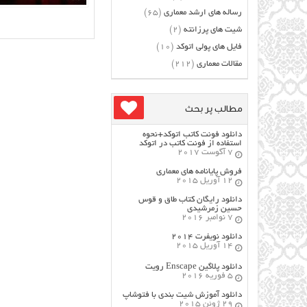
رساله های ارشد معماری
(65)
شیت های پرزانته
(2)
فایل های پولی اتوکد
(10)
مقالات معماری
(212)
مطالب پر بحث
دانلود فونت کاتب اتوکد+نحوه
استفاده از فونت کاتب در اتوکد
7 آگوست 2017
فروش پایانامه های معماری
12 آوریل 2015
دانلود رایگان کتاب طاق و قوس
حسین زمرشیدی
7 نوامبر 2016
دانلود نویفرت ۲۰۱۴
14 آوریل 2015
دانلود پلاگین Enscape رویت
5 فوریه 2016
دانلود آموزش شیت بندی با فتوشاپ
29 ژوئن 2015