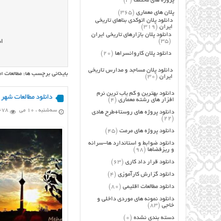
پروژه های مختلف
(3)
پلان های معماری
(365)
دانلود پلان اتوکدی بناهای تاریخی
ایران
(319)
دانلود پلان بازارهای تاریخی ایران
(35)
ان
دانلود پلان کاروانسراها
(20)
دانلود پلان مساجد و مدارس تاریخی
بایگانی برچسب ها: مطالعات آم
ایران
(30)
دانلود بهترین و کم یاب ترین نرم
دانلود مطالعات شهر 
افزار های رشته معماری
(4)
سه‌شنبه ، 10 می
9,678 ب
دانلود پروژه های روستا+طرح هادی
(22)
دانلود پروژه های مرمت
(45)
دانلود ضوابط و استاندارد ها-سرانه
و ریزفضاها
(98)
دانلود قرار داد کاری
(63)
دانلود گزارش کارآموزی
(4)
دانلود مطالعات اقلیمی
(80)
دانلود نمونه های موردی داخلی و
خاجی
(83)
دسته بندی نشده
(0)