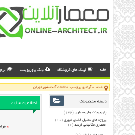
خانه
لینک های فروشگاه
بانک پاورپوینت
نرم 
خانه
»
آرشیو برچسب: مطالعات آماده شهر تهران
دسته محصولات
اطلاعیه سایت
پاورپوینت های معماری
(146)
پروژه های تحلیل فضای شهری
(10)
معماری مکانیابی ارشد
(6)
»
فرام