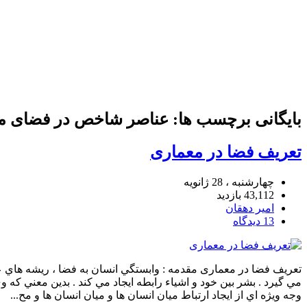
بایگانی برچسب ها: عناصر شاخص در فضای مع
تعریف فضا در معماری
چهارشنبه ، 28 ژانویه
43,112 بازدید
امیر دهقان
13 دیدگاه
تعریف فضا در معماری مقدمه : وابستگي انسان به فضا ، ريشه هاي عم
مي گيرد . بشر بين خود و اشياء رابطه ايجاد مي كند . بدين معني كه 
وجه ويژه اي از ايجاد ارتباط ميان انسان ها و ميان انسان ها و مح...