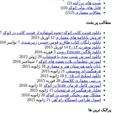
شیت های پرزانته
(2)
فایل های پولی اتوکد
(10)
مقالات معماری
(212)
مطالب پر بحث
دانلود فونت کاتب اتوکد+نحوه استفاده از فونت کاتب در اتوکد
7 آگوست 017
فروش پایانامه های معماری
12 آوریل 2015
دانلود رایگان کتاب طاق و قوس حسین زمرشیدی
7 نوامبر 2016
دانلود نویفرت ۲۰۱۴
14 آوریل 2015
دانلود پلاگین Enscape رویت
5 فوریه 2016
دانلود آموزش شیت بندی با فتوشاپ
29 ژوئن 2015
اموزش تنظیمات پلات نقشه های اتوکد
7 سپتامبر 2016
پایان نامه هنرستان هنر و معماري
18 ژانویه 2015
فرهنگسراي موسيقي
21 ژانویه 2015
دانلود اسکیچ آپ ۲۰۱۵
18 ژانویه 2015
بررسی معماری کلاسیک
28 فوریه 2015
آموزش کامل فرمان Scale در اتوکد
31 ژانویه 2016
تحلیل فرهنگسرای فرشچیان
15 ژانویه 2015
مشکل بهم ریختگی فونت در اتوکد
20 ژانویه 2016
اصول طراحي ایستگاه راه آهن
21 ژانویه 2015
پرلایک ترین ها