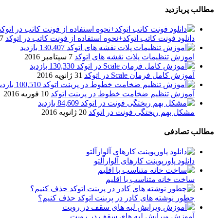
مطالب پربازدید
دانلود فونت کاتب اتوکد+نحوه استفاده از فونت کاتب در اتوکد
7 آگوست 017
130,407 بازدید
اموزش تنظیمات پلات نقشه های اتوکد
7 سپتامبر 2016
130,330 بازدید
آموزش کامل فرمان Scale در اتوکد
31 ژانویه 2016
100,510 بازدید
آموزش تنظیم ضخامت خطوط در پرینت اتوکد
10 فوریه 2016
84,609 بازدید
مشکل بهم ریختگی فونت در اتوکد
20 ژانویه 2016
مطالب تصادفی
دانلود پاورپوینت کارهای آلوارآلتو
ساخت خانه متناسب با اقلیم
چطور نوشته های کادر در پرینت اتوکد حذف کنیم؟
آموزش ویرایش لبه های سقف در رویت