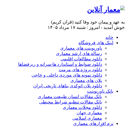
به عهد و پیمان خود وفا کنید (قران کریم)
خوش آمدید - امروز : شنبه ۱۷ مرداد ۱۴۰۵
خانه
لینک های فروشگاه
پاورپوینت های معماری
رساله های ارشد معماری
دانلود مطالعات اقلیمی
دانلود ضوابط و استاندارد ها-سرانه و ریزفضاها
دانلود پروژه های مرمت
دانلود نمونه های موردی داخلی و خاجی
پلان های معماری
دانلود پلان اتوکدی بناهای تاریخی ایران
بانک پاورپوینت
بانک مقالات انسان طبیعت معماری
بانک مقالات تنظیم شرایط محیطی
دانلود مجلات معماری
معماری جهان
معماری اسلامی
نرم افزارهای معماری