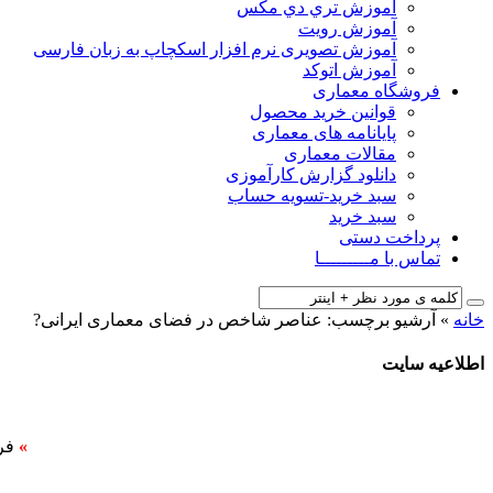
آﻣﻮزش ﺗﺮي دي ﻣﮑﺲ
آموزش رویت
آموزش تصویری نرم افزار اسکچاپ به زبان فارسی
آموزش اتوکد
فروشگاه معماری
قوانین خرید محصول
پایانامه های معماری
مقالات معماری
دانلود گزارش کارآموزی
سبد خرید-تسویه حساب
سبد خرید
پرداخت دستی
تماس با مـــــــــا
خانه
»
آرشیو برچسب: عناصر شاخص در فضای معماری ایرانی?
اطلاعیه سایت
»
فر