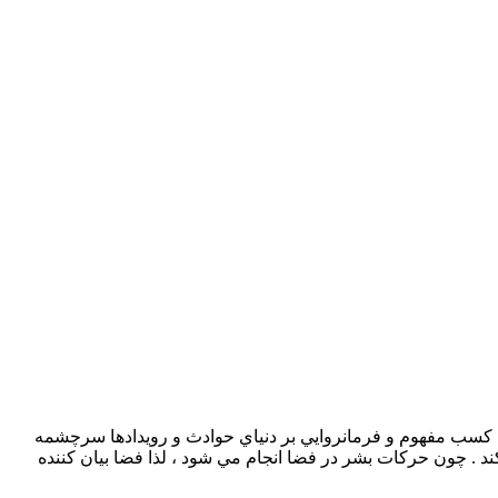
ت كسب مفهوم و فرمانروايي بر دنياي حوادث و رويدادها سرچشمه
كند . چون حركات بشر در فضا انجام مي شود ، لذا فضا بيان كننده