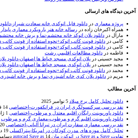
آخرین دیدگاه های ارسالی
پروژه معماری
در
دانلود فایل اتوکدی خانه سعادت شیراز-دانلو
همراه اکبرخان زاده
در
رساله خانه هنر بارویکرد معماری پایدار
مارال
در
دانلود پلان اتوکد خانه محتشم-نما و برش خانه محتشم
کامی
در
دانلود فونت کاتب اتوکد+نحوه استفاده از فونت کاتب در
کامی
در
دانلود فونت کاتب اتوکد+نحوه استفاده از فونت کاتب در
فاطمه
در
دانلود مطالعات اقليمي رشت
مجید حسینی
در
پلان اتوکدی مسجد خیاط ها اصفهان-دانلود پل
مجید حسینی
در
پلان اتوکدی مسجد خیاط ها اصفهان-دانلود پل
محمد
در
دانلود فونت کاتب اتوکد+نحوه استفاده از فونت کاتب د
مریم
در
دانلود پلان کدی خانه اشیدری-نما و برش خانه اشیدری
آخرین مطالب
دانلود تحلیل کامل برج میلاد
5 نوامبر 2025
نقد بررسی سرکنسولگری ایران در فرانکفورت-اختصاصی
14 فوریه 2020
دانلود پاورپوینت رایگان اقلیم معتدل و مرطوب-اختصاصی
1 ژانویه 2020
دانلود پاورپوینت اقلیم گرم و مرطوب-معماری گرم و مرطوب
نقد بررسی معماری سفارت ایران در تیرانا آلبانی-اختصاصی
20 دسامبر 2019
تحلیل کامل موزه های مدرن کودکان در امریکا-پیتراکسلی
19 دسامبر 2019
تفاوت Save و Save as در اتوکد-زمان autocad Save as
14 دسامبر 2019