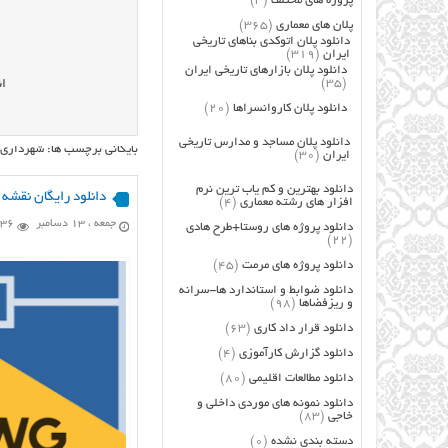
پروژه های مختلف
(3)
پلان های معماری
(365)
دانلود پلان اتوکدی بناهای تاریخی
ایران
(319)
دانلود پلان بازارهای تاریخی ایران
(35)
ان
دانلود پلان کاروانسراها
(20)
دانلود پلان مساجد و مدارس تاریخی
بایگانی برچسب ها: شهرداری
ایران
(30)
دانلود بهترین و کم یاب ترین نرم
دانلود رایگان نقشه
افزار های رشته معماری
(4)
جمعه ، 13 دسامبر
3,136 
دانلود پروژه های روستا+طرح هادی
(22)
دانلود پروژه های مرمت
(45)
دانلود ضوابط و استاندارد ها-سرانه
و ریزفضاها
(98)
دانلود قرار داد کاری
(63)
دانلود گزارش کارآموزی
(4)
دانلود مطالعات اقلیمی
(80)
دانلود نمونه های موردی داخلی و
خاجی
(83)
دسته بندی نشده
(0)