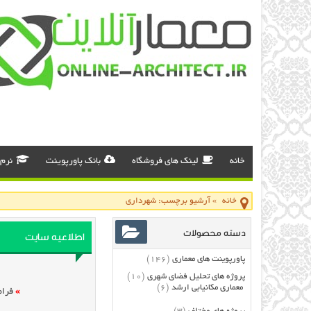
خانه
لینک های فروشگاه
بانک پاورپوینت
نرم 
خانه
»
آرشیو برچسب: شهرداری
دسته محصولات
اطلاعیه سایت
پاورپوینت های معماری
(146)
پروژه های تحلیل فضای شهری
(10)
معماری مکانیابی ارشد
(6)
»
فرام