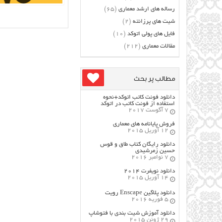
رساله های ارشد معماری
(65)
شیت های پرزانته
(2)
فایل های پولی اتوکد
(10)
مقالات معماری
(212)
مطالب پر بحث
دانلود فونت کاتب اتوکد+نحوه
استفاده از فونت کاتب در اتوکد
7 آگوست 2017
فروش پایانامه های معماری
12 آوریل 2015
دانلود رایگان کتاب طاق و قوس
حسین زمرشیدی
7 نوامبر 2016
دانلود نویفرت ۲۰۱۴
14 آوریل 2015
دانلود پلاگین Enscape رویت
5 فوریه 2016
دانلود آموزش شیت بندی با فتوشاپ
29 ژوئن 2015