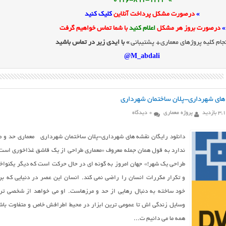
» 0916-891-1243
»
درصورت مشکل پرداخت آنلاین
کلیک کنید
»
درصورت بروز هر مشکل
اعلام کنید
با شما تماس خواهیم گرفت
جام کلیه پروژهای معماری+ پشتیبانی
» با ایدی زیر در تماس باشید
M_abdali@
 های شهرداری-پلان ساختمان شهرداری
بازدید
پروژه معماری
0 دیدگاه
دانلود رایگان نقشه های شهرداری-پلان ساختمان شهرداری معماری حد و م
ندارد به قول همان جمله معروف «معماری طراحی از یک قاشق غذاخوری است 
طراحی یک شهر!» جهان امروز به گونه ای در حال حرکت است که دیگر یکنواخ
و تکرار مکررات انسان را راضی نمی کند. انسان این عصر در دنیایی که بر
خود ساخته به دنبال رهایی از حد و مرزهاست. او می خواهد از شخصی تر
وسایل زندگی اش تا عمومی ترین ابزار در محیط اطرافش خاص و متفاوت باش
همه ما می دانیم ت...