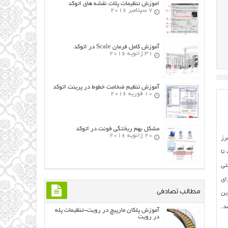
اموزش تنظیمات پلات نقشه های اتوکد
7 سپتامبر 2016
آموزش کامل فرمان Scale در اتوکد
31 ژانویه 2016
آموزش تنظیم ضخامت خطوط در پرینت اتوکد
10 فوریه 2016
مشکل بهم ریختگی فونت در اتوکد
20 ژانویه 2016
رز
تا
تی
ای
مطالب تصادفی
ین
د.
آموزش ﭘﻠﻜﺎﻥ ﻣﺎﺭﭘﻴﭻ در رویت-تنظیمات پله
در رویت