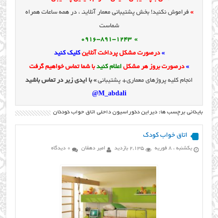
»
فراموش نکنید! بخش پشتیبانی معمار آنلاینـ ، در همه ساعات همراه
شماست
» 0916-891-1243
»
درصورت مشکل پرداخت آنلاین
کلیک کنید
»
درصورت بروز هر مشکل
اعلام کنید
با شما تماس خواهیم گرفت
انجام کلیه پروژهای معماری+ پشتیبانی
» با ایدی زیر در تماس باشید
M_abdali@
بایگانی برچسب ها: دیزاین دکوراسیون داخلی اتاق خواب کودکان
اتاق خواب کودک
یکشنبه ، 8 فوریه
2,135 بازدید
امیر دهقان
0 دیدگاه