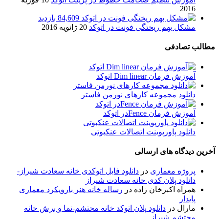
2016
84,609 بازدید
مشکل بهم ریختگی فونت در اتوکد
20 ژانویه 2016
مطالب تصادفی
آموزش فرمان Dim linear اتوکد
دانلود مجموعه کارهای نورمن فاستر
آموزش فرمان Fenceدر اتوکد
دانلود پاورپوینت اتصالات عنکبوتی
آخرین دیدگاه های ارسالی
پروژه معماری
در
دانلود فایل اتوکدی خانه سعادت شیراز-
دانلود پلان کدی خانه سعادت شیراز
همراه اکبرخان زاده
در
رساله خانه هنر بارویکرد معماری
پایدار
مارال
در
دانلود پلان اتوکد خانه محتشم-نما و برش خانه
محتشم شیراز