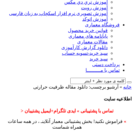
آﻣﻮزش ﺗﺮي دي ﻣﮑﺲ
آموزش رویت
آموزش تصویری نرم افزار اسکچاپ به زبان فارسی
آموزش اتوکد
فروشگاه معماری
قوانین خرید محصول
پایانامه های معماری
مقالات معماری
دانلود گزارش کارآموزی
سبد خرید-تسویه حساب
سبد خرید
پرداخت دستی
تماس با مـــــــــا
خانه
»
آرشیو برچسب: دانلود مقاله ظرفیت حرارتی
اطلاعیه سایت
تماس با پشتیبانی » ایدی تلگرام+ایمیل پشتیبان <
»
فراموش نکنید! بخش پشتیبانی معمار آنلاینـ ، در همه ساعات
همراه شماست