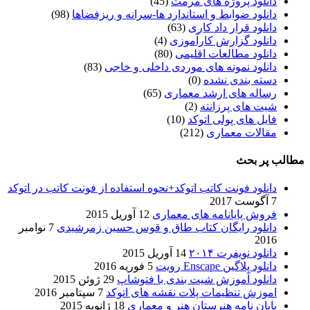
دانلود پروژه های مرمت
(45)
دانلود ضوابط و استاندارد ها-سرانه و ریزفضاها
(98)
دانلود قرار داد کاری
(63)
دانلود گزارش کارآموزی
(4)
دانلود مطالعات اقلیمی
(80)
دانلود نمونه های موردی داخلی و خاجی
(83)
دسته بندی نشده
(0)
رساله های ارشد معماری
(65)
شیت های پرزانته
(2)
فایل های پولی اتوکد
(10)
مقالات معماری
(212)
مطالب پر بحث
دانلود فونت کاتب اتوکد+نحوه استفاده از فونت کاتب در اتوکد
7 آگوست 2017
فروش پایانامه های معماری
12 آوریل 2015
دانلود رایگان کتاب طاق و قوس حسین زمرشیدی
7 نوامبر
2016
دانلود نویفرت ۲۰۱۴
14 آوریل 2015
دانلود پلاگین Enscape رویت
5 فوریه 2016
دانلود آموزش شیت بندی با فتوشاپ
29 ژوئن 2015
اموزش تنظیمات پلات نقشه های اتوکد
7 سپتامبر 2016
پایان نامه هنرستان هنر و معماري
18 ژانویه 2015