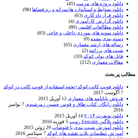
دانلود پروژه های مرمت
(45)
دانلود ضوابط و استاندارد ها-سرانه و ریزفضاها
(98)
دانلود قرار داد کاری
(63)
دانلود گزارش کارآموزی
(4)
دانلود مطالعات اقلیمی
(80)
دانلود نمونه های موردی داخلی و خاجی
(83)
دسته بندی نشده
(0)
رساله های ارشد معماری
(65)
شیت های پرزانته
(2)
فایل های پولی اتوکد
(10)
مقالات معماری
(212)
مطالب پر بحث
دانلود فونت کاتب اتوکد+نحوه استفاده از فونت کاتب در اتوکد
7 آگوست 2017
فروش پایانامه های معماری
12 آوریل 2015
دانلود رایگان کتاب طاق و قوس حسین زمرشیدی
7 نوامبر
2016
دانلود نویفرت ۲۰۱۴
14 آوریل 2015
دانلود پلاگین Enscape رویت
5 فوریه 2016
دانلود آموزش شیت بندی با فتوشاپ
29 ژوئن 2015
اموزش تنظیمات پلات نقشه های اتوکد
7 سپتامبر 2016