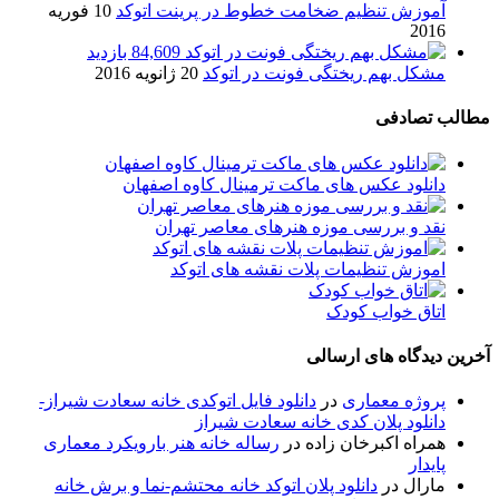
آموزش تنظیم ضخامت خطوط در پرینت اتوکد
10 فوریه
2016
84,609 بازدید
مشکل بهم ریختگی فونت در اتوکد
20 ژانویه 2016
مطالب تصادفی
دانلود عکس های ماکت ترمینال کاوه اصفهان
نقد و بررسی موزه هنرهای معاصر تهران
اموزش تنظیمات پلات نقشه های اتوکد
اتاق خواب کودک
آخرین دیدگاه های ارسالی
پروژه معماری
در
دانلود فایل اتوکدی خانه سعادت شیراز-
دانلود پلان کدی خانه سعادت شیراز
همراه اکبرخان زاده
در
رساله خانه هنر بارویکرد معماری
پایدار
مارال
در
دانلود پلان اتوکد خانه محتشم-نما و برش خانه