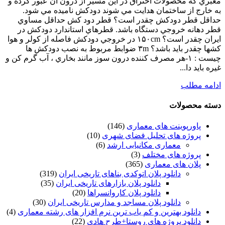
معبري كه محصولات احتراق در اين مسير از درون آن عبور كرده و
به خارج از ساختمان هدايت مي شوند دودكش ناميده مي شود.
حداقل قطر دودكش چقدر است؟ قطر دود كش حداقل مساوي
قطر دهانه خروجي دستگاه باشد. قطرهاي استاندارد دودكش در
ايران چقدر است؟ ۱۵۰cm در خروجي دودكش فاصله از كولر و هوا
كشها چقدر بايد باشد؟ ۳m ضوابط مربوط به نصب دودكش ها
چيست : ۱-هر مصرف كننده درون سوز مانند بخاري ، آب گرم كن و
غيره بايد دا...
ادامه مطلب
دسته محصولات
پاورپوینت های معماری
(146)
پروژه های تحلیل فضای شهری
(10)
معماری مکانیابی ارشد
(6)
پروژه های مختلف
(3)
پلان های معماری
(365)
دانلود پلان اتوکدی بناهای تاریخی ایران
(319)
دانلود پلان بازارهای تاریخی ایران
(35)
دانلود پلان کاروانسراها
(20)
دانلود پلان مساجد و مدارس تاریخی ایران
(30)
دانلود بهترین و کم یاب ترین نرم افزار های رشته معماری
(4)
دانلود پروژه های روستا+طرح هادی
(22)