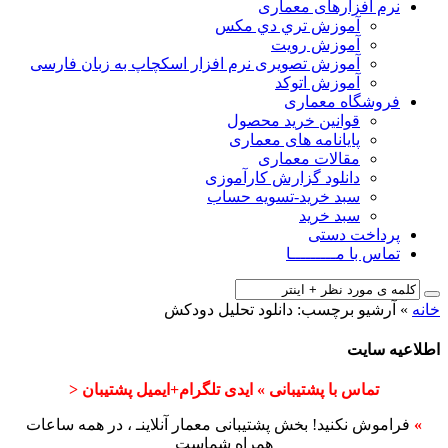
نرم افزارهای معماری
آﻣﻮزش ﺗﺮي دي ﻣﮑﺲ
آموزش رویت
آموزش تصویری نرم افزار اسکچاپ به زبان فارسی
آموزش اتوکد
فروشگاه معماری
قوانین خرید محصول
پایانامه های معماری
مقالات معماری
دانلود گزارش کارآموزی
سبد خرید-تسویه حساب
سبد خرید
پرداخت دستی
تماس با مـــــــــا
خانه
»
آرشیو برچسب: دانلود تحلیل دودکش
اطلاعیه سایت
تماس با پشتیبانی » ایدی تلگرام+ایمیل پشتیبان <
»
فراموش نکنید! بخش پشتیبانی معمار آنلاینـ ، در همه ساعات
همراه شماست