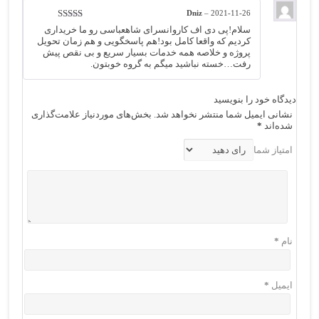
Dniz
–
2021-11-26
نمره
5
از 5
سلام!پی دی اف کاروانسرای شاهعباسی رو ما خریداری
کردیم که واقعا کامل بود!هم پاسخگویی و هم زمان تحویل
پروژه و خلاصه همه خدمات بسیار سریع و بی نقص پیش
رفت…خسته نباشید میگم به گروه خوبتون.
دیدگاه خود را بنویسید
نشانی ایمیل شما منتشر نخواهد شد.
بخش‌های موردنیاز علامت‌گذاری
شده‌اند
*
امتیاز شما
نام
*
ایمیل
*