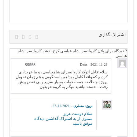
اشتراک گذاری
2 دیدگاه برای
پلان کاروانسرا شاه عباسی کرج-نقشه کاروانسرا شاه
عباسی
Dniz
–
2021-11-26
نمره
5
از 5
سلام!فایل اتوکد کاروانسرای شاهعباسی رو ما خریداری
کردیم که واقعا کامل بود!هم پاسخگویی و هم زمان تحویل
پروژه و خلاصه همه خدمات بسیار سریع و بی نقص پیش
رفت…خسته نباشید میگم به گروه خوبتون
پروژه معماری
–
2021-11-27
سلام دوست عزیز
ممنون از به اشتراک گذاشتن دیدگاه
موفق باشید