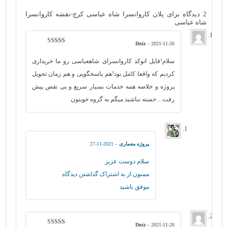
2 دیدگاه برای
پلان کاروانسرا شاه عباسی کرج-نقشه کاروانسرا
شاه عباسی
Dniz
–
2021-11-26
نمره
5
از 5
سلام!فایل اتوکد کاروانسرای شاهعباسی رو ما خریداری
کردیم که واقعا کامل بود!هم پاسخگویی و هم زمان تحویل
پروژه و خلاصه همه خدمات بسیار سریع و بی نقص پیش
رفت…خسته نباشید میگم به گروه خوبتون
پروژه معماری
–
2021-11-27
سلام دوست عزیز
ممنون از به اشتراک گذاشتن دیدگاه
موفق باشید
Dniz
–
2021-11-26