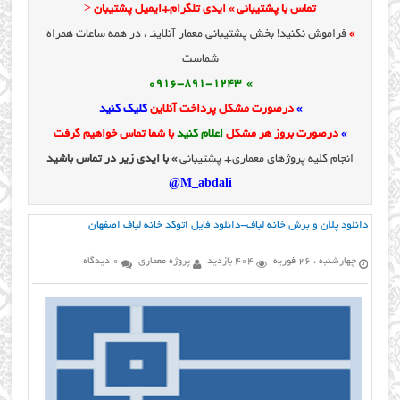
تماس با پشتیبانی » ایدی تلگرام+ایمیل پشتیبان <
»
فراموش نکنید! بخش پشتیبانی معمار آنلاینـ ، در همه ساعات همراه
شماست
» 0916-891-1243
»
درصورت مشکل پرداخت آنلاین
کلیک کنید
»
درصورت بروز هر مشکل
اعلام کنید
با شما تماس خواهیم گرفت
انجام کلیه پروژهای معماری+ پشتیبانی
» با ایدی زیر در تماس باشید
M_abdali@
دانلود پلان و برش خانه لباف-دانلود فایل اتوکد خانه لباف اصفهان
چهارشنبه ، 26 فوریه
404 بازدید
پروژه معماری
0 دیدگاه