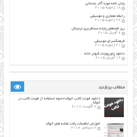
پایان نامه موزه آثار باستانی
18 ژانویه 2015
رابطه معماری و موسیقی
22 ژانویه 2015
ریز فضاهای پایانه مسافربری ترمینال
6 آوریل 2015
فرهنگسراي موسيقي
21 ژانویه 2015
دانلود پاورپوینت کبوتر خانه
12 آوریل 2015
مطالب پربازدید
دانلود فونت کاتب اتوکد+نحوه استفاده از فونت کاتب در
اتوکد
7 آگوست 2017
اموزش تنظیمات پلات نقشه های اتوکد
7 سپتامبر 2016