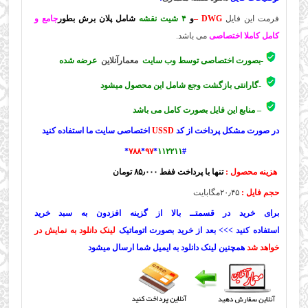
فرمت این فایل
DWG –
و
۴ شیت نقشه
شامل پلان برش بطور
جامع و
کامل کاملا اختصاصی
می باشد.
-بصورت اختصاصی توسط وب سایت
معمارآنلاین
عرضه شده
-گارانتی بازگشت وجع شامل این محصول میشود
– منابع این فایل بصورت کامل می باشد
در صورت مشکل پرداخت از کد
USSD
اختصاصی سایت ما استفاده کنید
*
۷۸۸
*
۹۷
*
۱۱۲۲۱۱
#
هزینه محصول :
تنها با پرداخت ففط ۸۵٫۰۰۰ تومان
حجم فایل :
۲۰٫۴۵مگابایت
برای خرید در قسمتــ بالا از گزینه افزدون به سبد خرید
استفاده کنید >>> بعد از خرید بصورت اتوماتیک
لینک دانلود به نمایش در
خواهد شد
همچنین لینک دانلود به ایمیل شما ارسال میشود