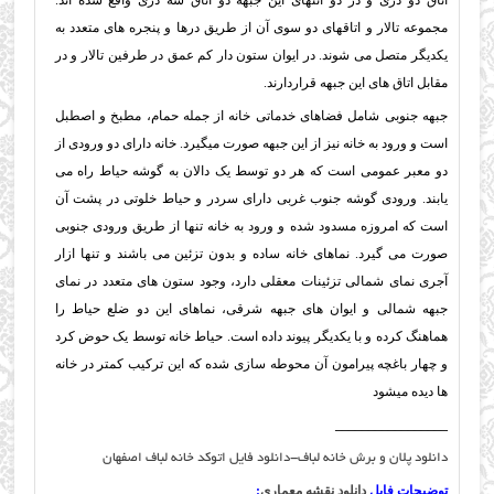
اتاق دو دری و در دو انتهای این جبهه دو اتاق سه دری واقع شده اند.
مجموعه تالار و اتاقهای دو سوی آن از طریق درها و پنجره های متعدد به
یکدیگر متصل می شوند. در ایوان ستون دار کم عمق در طرفین تالار و در
مقابل اتاق های این جبهه قراردارند.
جبهه جنوبی شامل فضاهای خدماتی خانه از جمله حمام، مطبخ و اصطبل
است و ورود به خانه نیز از این جبهه صورت میگیرد. خانه دارای دو ورودی از
دو معبر عمومی است که هر دو توسط یک دالان به گوشه حياط راه می
یابند. ورودی گوشه جنوب غربی دارای سردر و حیاط خلوتی در پشت آن
است که امروزه مسدود شده و ورود به خانه تنها از طریق ورودی جنوبی
صورت می گیرد. نماهای خانه ساده و بدون تزئین می باشند و تنها ازار
آجری نمای شمالی تزئینات معقلی دارد، وجود ستون های متعدد در نمای
جبهه شمالی و ایوان های جبهه شرقی، نماهای این دو ضلع حیاط را
هماهنگ کرده و با یکدیگر پیوند داده است. حیاط خانه توسط یک حوض کرد
و چهار باغچه پیرامون آن محوطه سازی شده که این ترکیب کمتر در خانه
ها دیده میشود
_________________
دانلود پلان و برش خانه لباف-دانلود فایل اتوکد خانه لباف اصفهان
توضیحات فایل
دانلود نقشه معماری
: