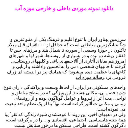
دانلود نمونه موردی داخلی و خارجی موزه آب
سرزمین پهناور ایران با تنوع اقلیم و فرهنگ یكی از متنوعترین و
شگـفتانگیزترین مناطقی است كه حداقل از ۵۰۰۰سال قبل میلاد
تاكنون در حوزۀ وسیعی از سوریه تا شمال هند و مرزهای چین تا
قفقاز ریشه دوانیده و در بسیاری از روستاها، شهركها و شهرهای
امروز هم بقایای آاثاری از آالاچیقهای باغی و كلبههای روستایــی
گرفته تا خانههای شخصی دمی را به تحسین واداشته و اربابی و
كاخهای با عظمت دیده میشوند؛ كه هماینك نیز در اندیشه ای ژرف
فرومی برد.
رساله موزه آب
واحدهای مسکونی در ایران، از لحاظ وسعت و پراکندگی دارای تنوع
شدید فضایــی- مکانی هستند. این ویژگی که در سطح مناطق و
نواحی، مت أاثر از نیروها و عوامل گوناگون بوده و از روندهای
زمانی و مکانی ت أاثیر گرفته است، نها ً یتا از یک نظام واحد تبعیت
می نموده است.
ولی در دهههای اخیر، این روند با عوضشدن شیوۀ زندگی که تقر ً یبا
همۀ جنبه هایسیاسی، اجتماعی، اقتصادی و… را در برگرفته است،
دگرگون گشته است. طراحی مسکن ها درخور ستایش نیست