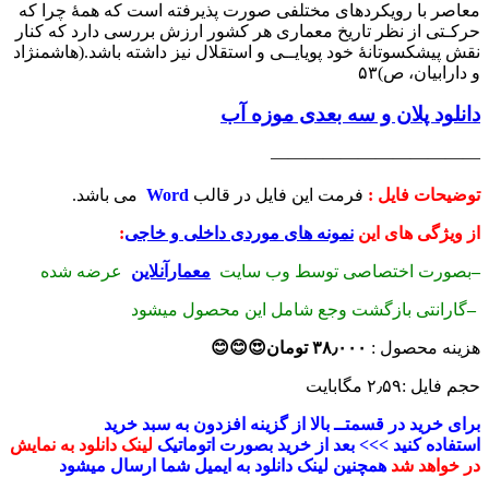
معاصر با رویکردهای مختلفی صورت پذیرفته است كه همۀ چرا كه
حرکـتی از نظر تاریخ معماری هر کشور ارزش بررسی دارد که کنار
نقش پیشکسوتانۀ خود پویایــی و استقلال نیز داشته باشد.
(هاشمنژاد
و دارابیان، ص)۵۳
دانلود پلان و سه بعدی موزه آب
————————————
توضیحات فایل :
فرمت این فایل در قالب
Word
می باشد.
از ویژگی های این
نمونه های موردی داخلی و خاجی
:
–
بصورت اختصاصی توسط وب سایت
معمارآنلاین
عرضه شده
–
گارانتی بازگشت وجع شامل این محصول میشود
هزینه محصول :
۳۸٫۰۰۰
تومان😍😊😊
حجم فایل :۲٫۵۹ مگابایت
برای خرید در قسمتــ بالا از گزینه افزدون به سبد خرید
استفاده کنید >>> بعد از خرید بصورت اتوماتیک
لینک دانلود به نمایش
در خواهد شد
همچنین لینک دانلود به ایمیل شما ارسال میشود