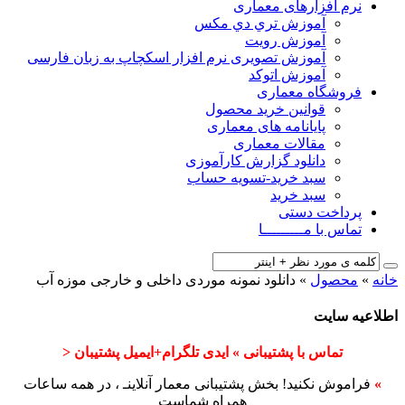
نرم افزارهای معماری
آﻣﻮزش ﺗﺮي دي ﻣﮑﺲ
آموزش رویت
آموزش تصویری نرم افزار اسکچاپ به زبان فارسی
آموزش اتوکد
فروشگاه معماری
قوانین خرید محصول
پایانامه های معماری
مقالات معماری
دانلود گزارش کارآموزی
سبد خرید-تسویه حساب
سبد خرید
پرداخت دستی
تماس با مـــــــــا
خانه
»
محصول
»
دانلود نمونه موردی داخلی و خارجی موزه آب
اطلاعیه سایت
تماس با پشتیبانی » ایدی تلگرام+ایمیل پشتیبان <
»
فراموش نکنید! بخش پشتیبانی معمار آنلاینـ ، در همه ساعات
همراه شماست