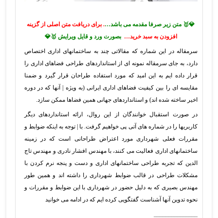
💎🥇 متن زیر صرفا مقدمه می باشد…
. برای دریافت متن اصلی از گزینه
افزودن به سبد خرید…
بصورت ورد و قایل ویرایش 🥇💎
سرمقاله در این شماره که مقالاتی چند به ساختمانهای اداری اختصاص
دارد، به جای سرمقاله نمونه ای از استانداردهای طراحی فضاهای اداری را
قرار داده ایم به این امید که مورد استفاده طراحان قرار گیرد و ضمنا
مقایسه ای را بین کیفیت فضاهای اداری ایرانی (به ویژه | آنها که در دوره
اخیر ساخته شده اند) و استانداردهای جهانی همین فضاها ممکن سازد.
در صورت استقبال خوانندگان از این روال، ارائه استانداردهای دیگر
کاربریها را در شماره های آتی پی خواهیم گرفت. با | توجه به اینکه ضوابط و
مقررات فعلی شهرداری مورد اعتراض طراحانی است که در زمینه
ساختمانهای اداری فعالیت می کنند، با مهندس افشار نادری و مهندس تاج
الدین که تجربه طراحی ساختمانهای اداری و دست و پنجه نرم کردن با
مشکلات طراحی در قالب ضوابط شهرداری را داشته اند و همین طور
مهندس بصیری که به دلیل حضور در شهرداری با این ضوابط و مقررات و
نحوه تدوین آنها آشناست گفتگویی کرده ایم که در ادامه می خوانید
_______________