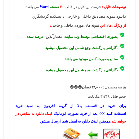
توضیحات فایل :
فرمت این فایل در قالب
۲۰
صفحه
Word
می باشد.
دانلود نمونه مصادیق داخلی و خارجی دانشكده گردشگري
از ویژگی های این
نمونه های موردی داخلی و خاجی
:
-بصورت اختصاصی توسط وب سایت
معمارآنلاین
عرضه شده
-گارانتی بازگشت وجع شامل این محصول میشود
-منابع بصورت کامل موجود می باشذ
-گارانتی بازگشت وجع شامل این محصول میشود
هزینه محصول :
۳۸٫۰۰۰
تومان😍😊😊
حجم فایل :۳٫۳۳۹ مگابایت
برای خرید در قسمتــ بالا از گزینه افزدون به سبد خرید
استفاده کنید >>> بعد از خرید بصورت اتوماتیک
لینک دانلود به نمایش در
خواهد شد
همچنین لینک دانلود به ایمیل شما ارسال میشود