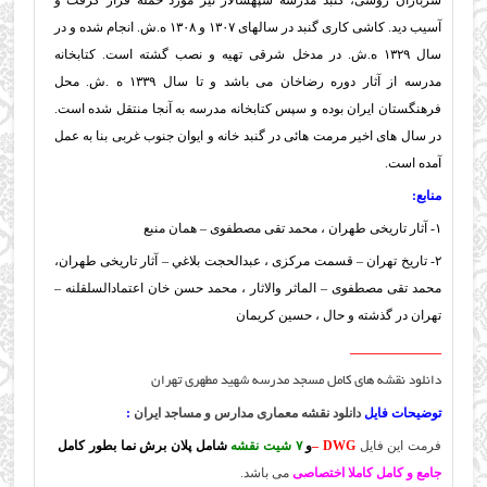
سربازان روسی، گنبد مدرسه سپهسالار نیز مورد حمله قرار گرفت و
آسیب دید. کاشی کاری گنبد در سالهای ۱۳۰۷ و ۱۳۰۸ ه.ش. انجام شده و در
سال ۱۳۲۹ ه.ش. در مدخل شرقی تهیه و نصب گشته است. كتابخانه
مدرسه از آثار دوره رضاخان می باشد و تا سال ۱۳۳۹ ه .ش. محل
فرهنگستان ایران بوده و سپس کتابخانه مدرسه به آنجا منتقل شده است.
در سال های اخیر مرمت هائی در گنبد خانه و ایوان جنوب غربی بنا به عمل
آمده است.
منابع:
۱- آثار تاریخی طهران ، محمد تقی مصطفوی – همان منبع
۲- تاریخ تهران – قسمت مرکزی ، عبدالحجت بلاغي – آثار تاریخی طهران،
محمد تقی مصطفوی – الماثر والاثار ، محمد حسن خان اعتمادالسلقلنه –
تهران در گذشته و حال ، حسین کریمان
______________
دانلود نقشه های کامل مسجد مدرسه شهید مطهری تهران
توضیحات فایل
دانلود نقشه معماری مدارس و مساجد ایران
:
فرمت این فایل
DWG –
و
۷ شیت نقشه
شامل پلان برش نما بطور کامل
جامع و کامل کاملا اختصاصی
می باشد.