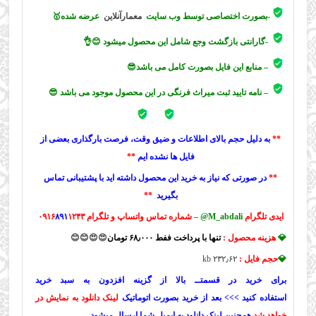
-بصورت اختصاصی توسط وب سایت
معمارآنلاین
عرضه شده🥇
-گارانتی بازگشت وجع شامل این محصول میشود 😊👌
– منابع این فایل بصورت کامل می باشد😎
– نامه تایید ثبت میراث فرنگی در این محصول موجود می باشد 😎
**
به دلیل حجم بالای اطلاعات و ضیق وقت، فرصت بارگذاری بعضی از
فایل ها نشده ایم
**
**
در صورتی که نیاز به خرید این محصول داشته اید با پشتیبانی تماس
بگیرید
**
ایدی تلگرام
M_abdali@
– شماره تماس واتساپ و تلگرام ۰۹۱۶
۱۲۴۳
۸۹۱
💎
هزینه محصول :
تنها با پرداخت ففط ۶۸٫۰۰۰ تومان
😍😍
😊😊
💎
حجم فایل :
۲۳۲٫۶۲ kb
برای خرید در قسمتــ بالا از گزینه افزدون به سبد خرید
استفاده کنید >>> بعد از خرید بصورت اتوماتیک
لینک دانلود به نمایش در
خواهد شد
همچنین لینک دانلود به ایمیل شما ارسال میشود