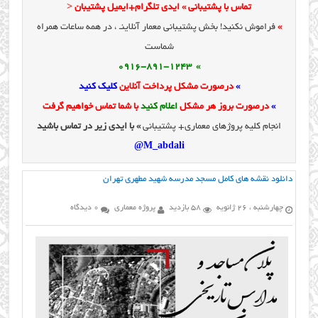
تماس با پشتیبانی » ایدی تلگرام+ایمیل پشتیبان <
»
فراموش نکنید! بخش پشتیبانی معمار آنلاینـ ، در همه ساعات همراه
شماست
» 0916-891-1243
»
درصورت مشکل پرداخت آنلاین
کلیک کنید
»
درصورت بروز هر مشکل
اعلام کنید
با شما تماس خواهیم گرفت
انجام کلیه پروژهای معماری+ پشتیبانی
» با ایدی زیر در تماس باشید
M_abdali@
دانلود نقشه های کامل مسجد مدرسه شهید مطهری تهران
چهارشنبه ، 26 ژانویه
58 بازدید
پروژه معماری
0 دیدگاه