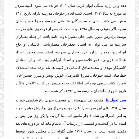
دهد و بر ازاره سنگی ایوان غربی سال ۱۳۰۱ خوانده می شود. کتیبه سردر
بنا مورخ به سال ۱۳۰۲ است. کتیبه ای در جلوخان مدرسه دارای تاریخ ۱۳۱۱
ه.ش. می باشد. بانی و سازندگان بنا: بانی مدرسه میرزا حسین خان
سپهسالار متوفی به سال ۱۲۹۸ بوده است که پس از فوت وی بنای مدرسه
توسط برادرش میرزا یحیی خان مشیرالدوله ادامه یافت. از جمله معماران
سازنده بنا می توان به استاد جعفرخان معمارباشی کاشانی و حاج
ابوالحسن معمار اشاره کرد. حجاران مدرسه استاد سید محمد، استاد
عبدالله قزوینی، عمو غلامحسین و استاد ابراهیم بوده اند و از استادان
كاشيكار مهدی و محمدصادق کاشانی در کتیبه ها نام برده شده است(۴).
خطاطان كتيبه جلوخان، میرزا غلامرضای خوش نویس و میرزا حسین خان
عماد الكتاب سیفی بوده اند. اطلاعات منابع مدون : در کتاب “الماثر والآثار
تاریخ شروع ساختمان مدرسه سال ۱۲۹۶ ذکر شده است
سیر تحول بنا:
چنانچه آمد سپهسالار در قسمت جنوبی باغ شخصی خود به
سال ۱۲۹۶ بنای این مدرسه را آغاز نمود و پس از وی برادرش مشیرالدوله
به امر ناصرالدين شاه قاجار مامور اتمام
بنا گردید، وليكن وی نیز پیش از
اتمام بنا در گذشت و قسمتی از تزئینات آن ناتمام ماند که در دوره های بعد
تكميل شده است. در سال ۱۳۲۶ طی گلوله باران مجلس شورا توسط