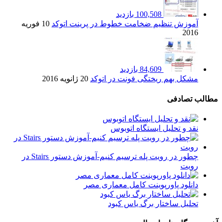
100,508 بازدید
آموزش تنظیم ضخامت خطوط در پرینت اتوکد
10 فوریه
2016
84,609 بازدید
مشکل بهم ریختگی فونت در اتوکد
20 ژانویه 2016
مطالب تصادفی
نقد و تحليل ايستگاه اتوبوس
چطور در رویت پله ترسیم کنیم-آموزش دستور Stairs در
رویت
دانلود پاورپوینت کامل معماری مصر
تحلیل ساختار برگ یاس کبود