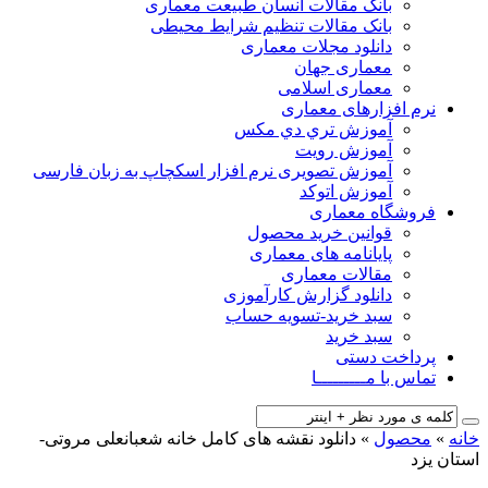
بانک مقالات انسان طبیعت معماری
بانک مقالات تنظیم شرایط محیطی
دانلود مجلات معماری
معماری جهان
معماری اسلامی
نرم افزارهای معماری
آﻣﻮزش ﺗﺮي دي ﻣﮑﺲ
آموزش رویت
آموزش تصویری نرم افزار اسکچاپ به زبان فارسی
آموزش اتوکد
فروشگاه معماری
قوانین خرید محصول
پایانامه های معماری
مقالات معماری
دانلود گزارش کارآموزی
سبد خرید-تسویه حساب
سبد خرید
پرداخت دستی
تماس با مـــــــــا
خانه
»
محصول
»
دانلود نقشه های کامل خانه شعبانعلی مروتی-
استان یزد