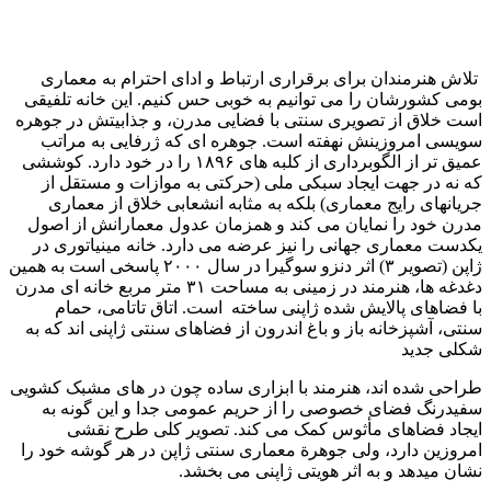
تلاش هنرمندان برای برقراری ارتباط و ادای احترام به معماری
بومی کشورشان را می توانیم به خوبی حس کنیم. این خانه تلفیقی
است خلاق از تصویری سنتی با فضایی مدرن، و جذابیتش در جوهره
سویسی امروزینش نهفته است. جوهره ای که ژرفایی به مراتب
عمیق تر از الگوبرداری از کلبه های ۱۸۹۶ را در خود دارد. کوششی
که نه در جهت ایجاد سبکی ملی (حرکتی به موازات و مستقل از
جریانهای رایج معماری) بلکه به مثابه انشعابی خلاق از معماری
مدرن خود را نمایان می کند و همزمان عدول معمارانش از اصول
یکدست معماری جهانی را نیز عرضه می دارد. خانه مینیاتوری در
ژاپن (تصویر ۳) اثر
دنزو سوگیرا در سال ۲۰۰۰ پاسخی است به همین
دغدغه ها، هنرمند در زمینی به مساحت ۳۱ متر مربع خانه ای مدرن
با فضاهای پالایش شده ژاپنی ساخته است. اتاق تاتامی، حمام
سنتی، آشپزخانه باز و باغ اندرون از فضاهای سنتی ژاپنی اند که به
شکلی جدید
طراحی شده اند، هنرمند با ابزاری ساده چون در های مشبک کشویی
سفیدرنگ فضای خصوصی را از حریم عمومی جدا و این گونه به
ایجاد فضاهای مأثوس کمک می کند. تصویر کلی طرح نقشی
امروزین دارد، ولی جوهرة معماری سنتی ژاپن در هر گوشه خود را
نشان میدهد و به اثر هویتی ژاپنی می بخشد.