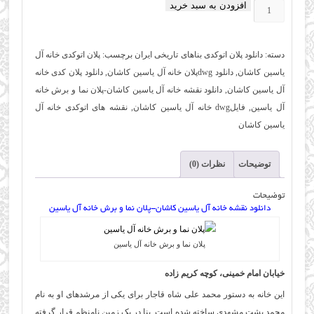
افزودن به سبد خرید
دانلود
نقشه
خانه
دسته:
دانلود پلان اتوکدی بناهای تاریخی ایران
برچسب:
پلان اتوکدی خانه آل
آل
یاسین کاشان
,
دانلود dwgپلان خانه آل یاسین کاشان
,
دانلود پلان کدی خانه
یاسین
آل یاسین کاشان
,
دانلود نقشه خانه آل یاسین کاشان-پلان نما و برش خانه
کاشان-
آل یاسین
,
فایلdwg خانه آل یاسین کاشان
,
نقشه های اتوکدی خانه آل
پلان
یاسین کاشان
نما
و
توضیحات
نظرات (0)
برش
خانه
توضیحات
آل
دانلود نقشه خانه آل یاسین کاشان-پلان نما و برش خانه آل یاسین
یاسین
عدد
پلان نما و برش خانه آل یاسین
خیابان امام خمینی، کوچه کریم زاده
این خانه به دستور محمد علی شاه قاجار برای یکی از مرشدهای او به نام
محمد پشت مشهدی ساخته شده است. بنا در یک زمین نامنظم قرار گرفته