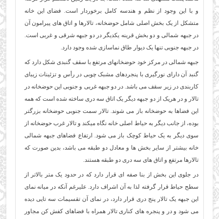
و با این وجود از نظم و هندسه کامل برخوردار است. فضای این خانه
متشكل از یک بخش اصلی شامل حوضخانه، تالارها و اتاق های پیرامون آن
در جبهه شمالی و دو بخش قرینه یکدیگر در دو جبهه شرقی و غربی است.
در جبهه جنوبی تنها یک دیوار طاق نماسازی شده وجود دارد.
جبهه شمالی در مرکز خود حوضخانهای مرتفع با سقف گنبدی شکل دارد که
گنبد آن دارای نورگیری با پنجردهای مشبک چوبی در رأس و تزئینات زیبای
کاربندی در زیر سقف می باشد. در دو جبهه غربی و جنوبی این حوضخانه در
تالار و در هریک از دو جبهه دیگر یک اتاق سه دری ساخته شده است که همه
این فضاها به حوضخانه باز می شوند. تالار سمت جنوبی حوضخانه بزرگتر
بوده، از جانب دیگر به حیاط اصلی خانه نگاه میکند و تالار غرب حوضخانه از
سوی دیگر به یک حیاط کوچک باز می شود. ارتفاع فضاهای جبهه شمالی
خانه بیشتر از ساير بخش ها و معادل دو طبقه می باشد، بدین صورت که
تالارها مرتفع و اتاق های سه دری دو طبقه هستند.
در جلوی این بخش از بنا صفه ای قرار دارد که در حدود یک متر بالاتر از
سطح حیاط قرار گرفته لذا به آن اشراف دارد. عليرغم آنکه در میانه نمای
این جبهه یک تالار پنج دری قرار دارد، در نمای آن تقسیمات سه تایی دیده
می شود و در و پنجره های کناری تالار همراه با فضاهای کفش كن مجاور