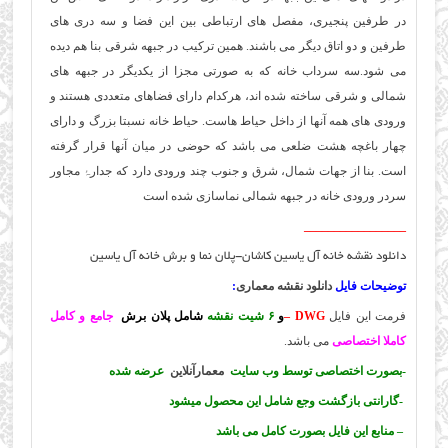
در طرفین پنجیری، مفصل های ارتباطی بین این فضا و سه دری های
طرفین و دو اتاق دیگر می باشند. همین ترکیب در جبهه شرقی بنا هم دیده
می شود.
سه سرداب خانه که به صورتی مجزا از یکدیگر در جبهه های
شمالی و شرقی ساخته شده اند، هرکدام دارای فضاهای متعددی هستند و
ورودی های همه آنها از داخل حیاط هاست. حیاط خانه نسبتا بزرگ و دارای
چهار باغچه هشت ضلعی می باشد که حوضی در میان آنها قرار گرفته
است. بنا از جهات شمال، شرق و جنوب چند ورودی دارد که جدارۂ مجاور
سردر ورودی خانه در جبهه شمالی نماسازی شده است
_________________
دانلود نقشه خانه آل یاسین کاشان-پلان نما و برش خانه آل یاسین
توضیحات فایل
دانلود نقشه معماری
:
فرمت این فایل
DWG –
و
۶ شیت نقشه
شامل پلان برش
جامع و کامل
کاملا اختصاصی
می باشد.
-بصورت اختصاصی توسط وب سایت
معمارآنلاین
عرضه شده
-گارانتی بازگشت وجع شامل این محصول میشود
– منابع این فایل بصورت کامل می باشد