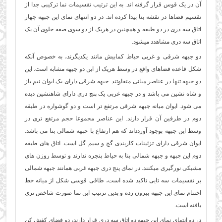
آن در یک قوس قرار گرفته اند. به این ترتیب تقسيمات نما ترکیبی جدا از
تقسیم فضاها در نقشه بنا پيدا کرده اند. در دو انتهای نمای این جبهه چهار
اتاق سه دری در دو طبقه و همچنين در هریک از دو سوی صفه جلوی آن یک
اتاق سه دری مشاهدد
میشود.
دو جبهه شرقی و غربی حیاط کمابیش مانند یکدیگرند، به خصوص آنکه
شكل قاعده فضاهای واقع در وسط هریک از این دو جبهه مشابه است. این
دو جبهه تنها در عناصر میانی متفاوتند. جبهه شرقی دارای یک ایوان نیم باز
و شاه نشین می باشد و در جبهه غربی یک پنج دری دارای شاهنشين دیده
می شود. ایوان میانه جبهه شرقی مرتفع تر است و دو گوشواره در طبقه
دوم در طرفین آن قرار دارند. این عناصر مجموعا حجم مرتفع تری در
وسط این جبهه بوجود آوردداند که هم ارتفاع با جبهه شمالی بنا می باشد.
ایوان شرقی دارای تزئینات کاربندی گچ و سیم گل است. اتاق های طبقه
دوم این جبهه و جبهه شمالی بنا به حیاط پنجره ندارند و توسط روزن های
مشبکی نورگیری میکنند. در نمای پنج دری جبهه غربی همانند جبهه شمالی
بر تقسیمات سه تایی تاكيد شده است، طاقی قوسی شکل از میانه خط
اختتام نمای این جبهه بیرون زده و بدین ترتیب این نما صورت شاخص تری
یافته است.
در دو انتهای نمای این جبهه دو اتاق سه دری قرار دارند، دو فضای کفش کن