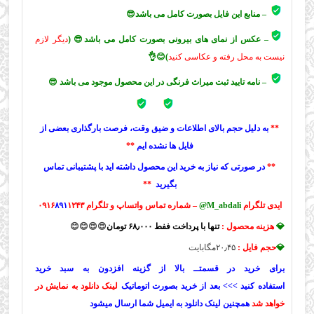
– منابع این فایل بصورت کامل می باشد😎
– عکس از نمای های بیرونی بصورت کامل می باشد😎 (
دیگر لازم
نیست به محل رفته و عکاسی کنید
)😊👌
– نامه تایید ثبت میراث فرنگی در این محصول موجود می باشد 😎
**
به دلیل حجم بالای اطلاعات و ضیق وقت، فرصت بارگذاری بعضی از
فایل ها نشده ایم
**
**
در صورتی که نیاز به خرید این محصول داشته اید با پشتیبانی تماس
بگیرید
**
ایدی تلگرام
M_abdali@
– شماره تماس واتساپ و تلگرام ۰۹۱۶
۱۲۴۳
۸۹۱
💎
هزینه محصول :
تنها با پرداخت ففط ۶۸٫۰۰۰ تومان
😍😍
😊😊
💎
حجم فایل :
۲۰٫۴۵مگابایت
برای خرید در قسمتــ بالا از گزینه افزدون به سبد خرید
استفاده کنید >>> بعد از خرید بصورت اتوماتیک
لینک دانلود به نمایش در
خواهد شد
همچنین لینک دانلود به ایمیل شما ارسال میشود