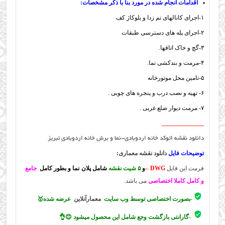
اقدامات انجام شده در مورد بنا با ذکر مشخصات:
۱-اجرای کانالهای نم زدا و بلوکاژ کف
۲-اجرای پله های دسترسی طبقات
۳-گچ و خاک اتاقها.
۴-مرمت و بندکشی نما.
۵-تامین محل موتورخانه
۶- تهیه و نصب درب و پنجره های چوبی .
۷- مرمت دیوار ضلع غربی .
______________
دانلود نقشه اتوکد خانه اردوبادی-نما و برش خانه اردوبادی تبریز
توضیحات فایل
دانلود نقشه معماری
:
فرمت این فایل
DWG –
و
۵ شیت نقشه
شامل پلان نما و بطور کامل
جامع
و کامل کاملا اختصاصی
می باشد.
-بصورت اختصاصی توسط وب سایت
معمارآنلاین
عرضه شده🥇
-گارانتی بازگشت وجع شامل این محصول میشود 😊👌