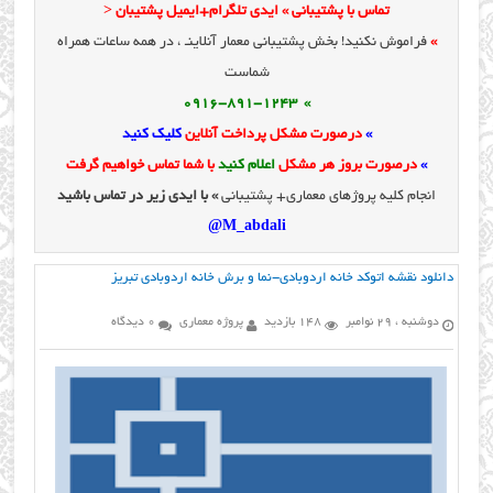
تماس با پشتیبانی » ایدی تلگرام+ایمیل پشتیبان <
»
فراموش نکنید! بخش پشتیبانی معمار آنلاینـ ، در همه ساعات همراه
شماست
» 0916-891-1243
»
درصورت مشکل پرداخت آنلاین
کلیک کنید
»
درصورت بروز هر مشکل
اعلام کنید
با شما تماس خواهیم گرفت
انجام کلیه پروژهای معماری+ پشتیبانی
» با ایدی زیر در تماس باشید
M_abdali@
دانلود نقشه اتوکد خانه اردوبادی-نما و برش خانه اردوبادی تبریز
دوشنبه ، 29 نوامبر
148 بازدید
پروژه معماری
0 دیدگاه