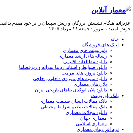
عزیزانم هنگام نشستن, بزرگان و ریش سپیدان را بر خود مقدم بدانید
خوش آمدید - امروز : جمعه ۱۶ مرداد ۱۴۰۵
خانه
لینک های فروشگاه
پاورپوینت های معماری
رساله های ارشد معماری
دانلود مطالعات اقلیمی
دانلود ضوابط و استاندارد ها-سرانه و ریزفضاها
دانلود پروژه های مرمت
دانلود نمونه های موردی داخلی و خاجی
پلان های معماری
دانلود پلان اتوکدی بناهای تاریخی ایران
بانک پاورپوینت
بانک مقالات انسان طبیعت معماری
بانک مقالات تنظیم شرایط محیطی
دانلود مجلات معماری
معماری جهان
معماری اسلامی
نرم افزارهای معماری