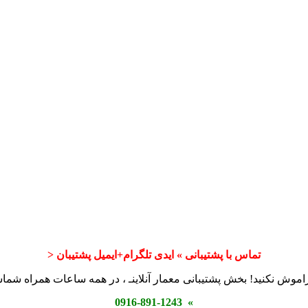
تماس با پشتیبانی » ایدی تلگرام+ایمیل پشتیبان <
اموش نکنید! بخش پشتیبانی معمار آنلاینـ ، در همه ساعات همراه شم
» 0916-891-1243