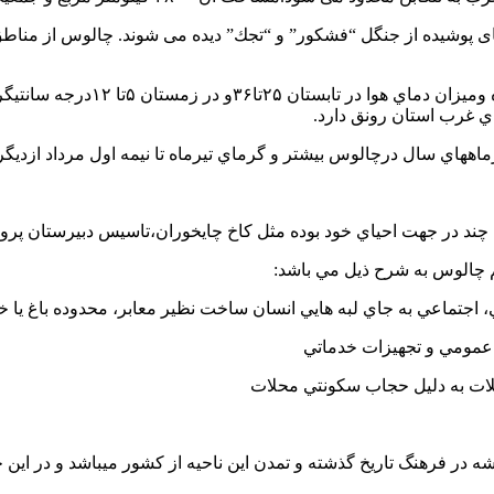
های پوشیده از جنگل “فشكور” و “تجك” دیده می شوند. چالوس از مناط
هواي چالوس مانند ديگر نقاط مازن
اي غرب استان رونق دارد.
اههاي سال درچالوس بيشتر و گرماي تيرماه تا نيمه اول مرداد ازديگر
يي چند در جهت احياي خود بوده مثل کاخ چايخوران،تاسيس دبيرستان پ
 چالوس به شرح ذيل مي باشد:
جتماعي به جاي لبه هايي انسان ساخت نظير معابر، محدوده باغ يا خا
 عمومي و تجهيزات خدماتي
لات به دليل حجاب سکونتي محلات
 در فرهنگ تاریخ گذشته و تمدن این ناحیه از کشور میباشد و در این ج