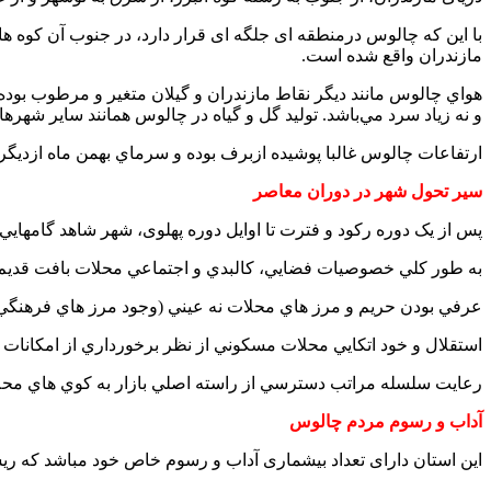
با این كه چالوس درمنطقه ای جلگه ای قرار دارد، در جنوب آن كوه 
مازندران واقع شده است.
و نه زياد سرد مي‌باشد. توليد گل و گياه در چالوس همانند ساير شهره
ارتفاعات چالوس غالبا پوشيده ازبرف بوده و سرماي بهمن ماه ازديگرم
سير تحول شهر در دوران معاصر
پس از يک دوره رکود و فترت تا اوایل دوره پهلوی، شهر شاهد گامها
به طور کلي خصوصيات فضايي، کالبدي و اجتماعي محلات بافت قديم
عرفي بودن حريم و مرز هاي محلات نه عيني (وجود مرز هاي فرهنگي، ا
استقلال و خود اتکايي محلات مسکوني از نظر برخورداري از امکانات
رعايت سلسله مراتب دسترسي از راسته اصلي بازار به کوي هاي مح
آداب و رسوم مردم چالوس
این استان دارای تعداد بیشماری آداب و رسوم خاص خود مباشد که ریشه