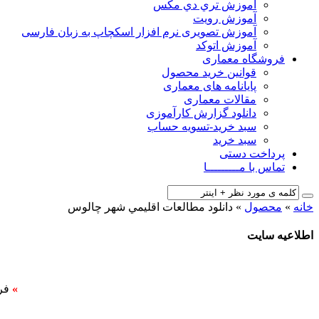
آﻣﻮزش ﺗﺮي دي ﻣﮑﺲ
آموزش رویت
آموزش تصویری نرم افزار اسکچاپ به زبان فارسی
آموزش اتوکد
فروشگاه معماری
قوانین خرید محصول
پایانامه های معماری
مقالات معماری
دانلود گزارش کارآموزی
سبد خرید-تسویه حساب
سبد خرید
پرداخت دستی
تماس با مـــــــــا
خانه
»
محصول
»
دانلود مطالعات اقليمي شهر چالوس
اطلاعیه سایت
»
فر