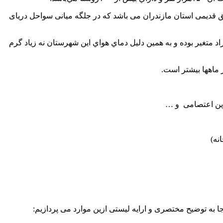
ق قدیمی استان مازندران می باشد که در جلگه میانی سواحل دریای
دران و گيلان متغير و مرطوب بوده وميزان دماي هوا در تابستان ۲۵تا۳۶و در زمستان ۵تا ۱۲درجه سانتيگراد متغير بوده و به همين دليل دماي هواي اين شهرستان نه زياد گرم
 ماهها بيشتر است.
روین اعتصامی و …
نه)
ا به توضیح مختصری و ارایه لیستی ازین موارد می پردازیم: