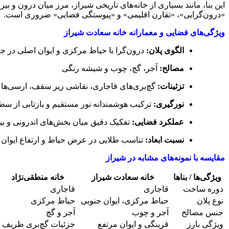
این بنا، مانند بسیاری از خانه‌های تاریخی شیراز، مرز میان درون و 
«درون‌گرایی»، «تقارن اقلیمی» و «پیوستگی فضایی» ضروری است.
ویژگی‌های فضایی و معمارانه خانه سعادت شیراز
الگوی پلان:
درون‌گرا با حیاط مرکزی و ایوان اصلی در جب
مصالح:
آجر، گچ، چوب و شیشه رنگی
تزئینات:
گچ‌بری‌های قاجاری، نقاشی زیر سقف، ارسی‌های
نورگیری:
ترکیب هوشمندانه نور مستقیم و بازتابی از س
عملکرد فضایی:
تفکیک دقیق میان بخش‌های اندرونی و بی
نسبت ابعاد:
تناسب طلایی در عرض حیاط و ارتفاع ایوان
مقایسه با نمونه‌های مشابه در شیراز
ویژگی‌ها / بناها
خانه سعادت شیراز
خانه منطقی‌نژاد
دوره ساخت
قاجاری
قاجاری
نوع پلان
حیاط مرکزی، ایوان جنوبی
حیاط مرکزی
جنس مصالح
آجر و چوب
آجر و گچ
ویژگی بارز
قرینگی و ایوان مرتفع
جزئیات گچ‌بری ظریف