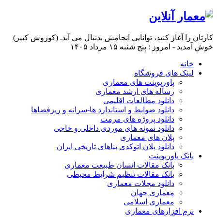
کارتان را آغاز کنید، توانایی انجامش بدنبال می آید. (کوروش کبیر)
خوش آمدید - امروز : پنج شنبه ۱۵ مرداد ۱۴۰۵
خانه
لینک های فروشگاه
پاورپوینت های معماری
رساله های ارشد معماری
دانلود مطالعات اقلیمی
دانلود ضوابط و استاندارد ها-سرانه و ریزفضاها
دانلود پروژه های مرمت
دانلود نمونه های موردی داخلی و خاجی
پلان های معماری
دانلود پلان اتوکدی بناهای تاریخی ایران
بانک پاورپوینت
بانک مقالات انسان طبیعت معماری
بانک مقالات تنظیم شرایط محیطی
دانلود مجلات معماری
معماری جهان
معماری اسلامی
نرم افزارهای معماری