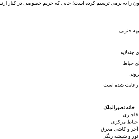
بیرون را به نرمی ترسیم کرده است؛ جایی که حریم خصوصی در کنار ارتب
هه جنوبی
 چندلایه
طح حیاط
رونی
 رعایت شده است
خانه نصیرالملک
قاجاری
حیاط مرکزی
آجر و کاشی معرق
نور و شیشه رنگی