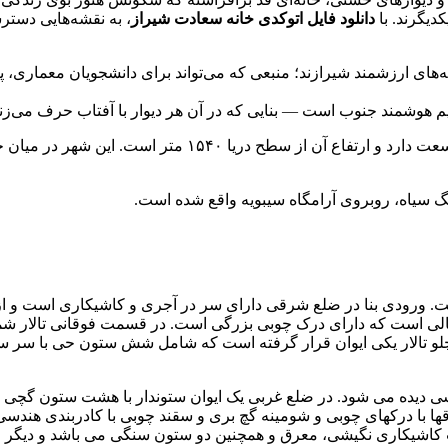
کدیگرند. با
دانلود فایل اتوکدی خانه سعادت شیراز
، به نقشه‌هایی دسترس
نه‌های ارزشمند شیرازند؛ منبعی که می‌تواند برای دانشجویان معماری،
م هوشمند جنوب است — بنایی که در آن هر دیوار با آفتاب حرف می‌زند 
۔ موقعیت طبیعی شیراز مرکز استان فارس ۱۰۳۰۰ کیلومتر مربع
گ سیاه، روبروی آرامگاه سیبویه واقع شده است.
 است. ورودی بنا در ضلع شرقی دارای سر در آجری و کاشیکاری است 
مالی است که دارای درک چوبی بزرگی است. در
قسمت فوقانی تالار شم
لو تالار یکی ایوان قرار گرفته است که شامل شش ستون حی با سر ستو
دسی دیده می شود. در ضلع غربی یک ایوان ستوندار با هشت ستون گچی
قها با درکهای چوبی و شومینه گچ بری و سقند چوبی با کادربندی هندسی
ات کاشیکاری نگیشی، معرق و همچنین دو ستون سنگی می باشد و دیگ