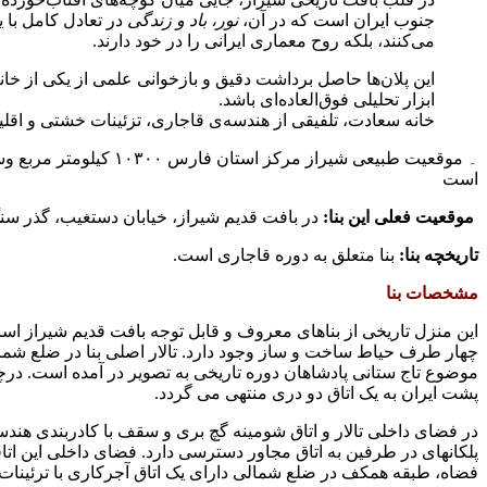
جنوب ایران است که در آن،
نور، باد و زندگی
در تعادل کامل با ی
می‌کنند، بلکه روح معماری ایرانی را در خود دارند.
این پلان‌ها حاصل برداشت دقیق و بازخوانی علمی از یکی از خا
ابزار تحلیلی فوق‌العاده‌ای باشد.
خانه سعادت، تلفیقی از هندسه‌ی قاجاری، تزئینات خشتی و اقلی
است
موقعیت فعلی این بنا:
در بافت قدیم شیراز، خیابان دستغیب، گذر سن
تاریخچه بنا:
بنا متعلق به دوره قاجاری است.
مشخصات بنا
این منزل تاریخی از بناهای معروف و قابل توجه بافت قدیم شیراز
چهار طرف حیاط ساخت و ساز وجود دارد. تالار اصلی بنا در ضلع ش
موضوع تاج ستانی پادشاهان دوره تاریخی به تصویر در آمده است. در
چ
پشت ایران به یک اتاق دو دری منتهی می گردد.
در فضای داخلی تالار و اتاق شومینه گچ بری و سقف با کادربندی هن
پلکانهای در طرفین به اتاق مجاور دسترسی دارد. فضای داخلی این اتا
فضاه، طبقه همکف در ضلع شمالی دارای یک اتاق آجرکاری با ترئین