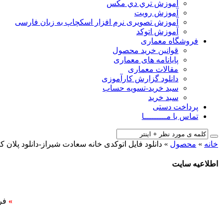
آﻣﻮزش ﺗﺮي دي ﻣﮑﺲ
آموزش رویت
آموزش تصویری نرم افزار اسکچاپ به زبان فارسی
آموزش اتوکد
فروشگاه معماری
قوانین خرید محصول
پایانامه های معماری
مقالات معماری
دانلود گزارش کارآموزی
سبد خرید-تسویه حساب
سبد خرید
پرداخت دستی
تماس با مـــــــــا
خانه
»
محصول
»
دانلود فایل اتوکدی خانه سعادت شیراز-دانلود پلان
اطلاعیه سایت
»
فر