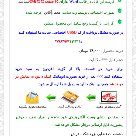
–
فرمت این فایل در قالب
Word
،دارای
۶۵ صفحه😍😍💪😎
میباشد.
–
بصورت اختصاصی توسط وب سایت
معمارآنلاین
عرضه شده
–
گارانتی بازگشت وجع شامل این محصول میشود
در صورت مشکل پرداخت از کد
USSD
اختصاصی سایت ما استفاده کنید
*
۷۸۸
*
۹۷
*
۱۱۲۲۱۱
#
هزینه محصول :
۳۸٫۰۰۰
تومان
حجم فایل :*** مگابایت
برای خرید در قسمتــ بالا از گزینه افزدون به سبد خرید
استفاده کنید >>> بعد از خرید بصورت اتوماتیک
لینک دانلود به نمایش در
خواهد شد
همچنین لینک دانلود به ایمیل شما ارسال میشود
» لطفا در ابتدای پست الکترونیکی خود www را قرار ندهید ، درغیر
اینصورت فایل ارسالی درچار مشکل خواهد شد
مشخصات فضایی پژوهشکده فرش