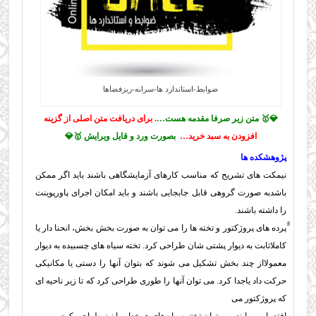
ضوابط-استاندارد ها-سرانه-ریزفضاها
💎🥇 متن زیر صرفا مقدمه هست…
. برای دریافت متن اصلی از گزینه
افزودن به سبد خرید…
بصورت ورد و قایل ویرایش 🥇💎
پژوهشکده ها
نیمکت های تشریح که مناسب کارهای آزمایشگاهی باشند باید اگر ممکن
باشدبه صورت گروهی قابل جابجایی باشند و باید امکان اجرای پاورپوینت
را داشته باشند.
ًًپرده های پروژکتور و تخته ها را می توان به صورت بخش بخش، انحنا دار یا
کاملاثابت به دیوار پشتی شان طراحی کرد. تخته سیاه های چسبیده به دیوار
معمولااز چند بخش تشکیل می شوند که بتوان آنها را دستی یا مکانیکی
حرکت داد یاجدا کرد. می توان آنها را طوری طراحی کرد که تا زیر ناحیه ای
که پروژکتور می