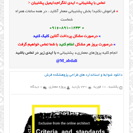
تماس با پشتیبانی » ایدی تلگرام+ایمیل پشتیبان <
»
فراموش نکنید! بخش پشتیبانی معمار آنلاینـ ، در همه ساعات همراه
شماست
» 0916-891-1243
»
درصورت مشکل پرداخت آنلاین
کلیک کنید
»
درصورت بروز هر مشکل
اعلام کنید
با شما تماس خواهیم گرفت
انجام کلیه پروژهای معماری+ پشتیبانی
» با ایدی زیر در تماس باشید
M_abdali@
دانلود ضوابط و استاندارد های طراحی پژوهشکده فرش
یکشنبه ، 10 فوریه
231 بازدید
پروژه معماری
0 دیدگاه