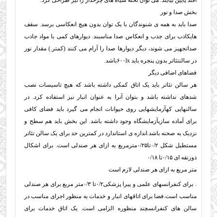
افتد پایین بیایند. می توان تخته سیاه های چرخدار را نیز طراحی کرد.
بخش صدا و نور
صدا باید به همه ی شنوندگان با یک توان بدون هیچ انعکاسی برسد. سقف
هایکاذب برای جذب و انعکاس صدا مناسبند. دیوارهای کمی با مواد جاذب
صداتجهیز می شوند، دیگر دیوارها صدا را آرام می کنند (کمتر.) مقدار نور
در سالنتئاتر بدون پنجره باید ۶۰۰
lx
باشد.
فضاهای اضافی دیگر
هر سالن تئاتر باید یک اتاق کمکی داشته باشد که هیچ تاسیسات نصب
شدهای نداشته باشد و بتوان آنرا به عنوان انبار نیز استفاده کرد. در
سالنهایی کهآزمایشهایی روی حیوانات انجام می گیرد باید فضای کافی
برای آماده سازیآزمایشگاه وجود داشته باشد. این بخش باید هم سطح و
نزدیک به صحنه باشد.اندازه ی استاندارد در کمترین حد برای یک سالن تئاتر
مستطیل شکل ۰/۲تا۰/۲۵مترمربع به ازای هر صندلی است. برای اشکال
ذوزنقه ای ۰/۱۵تا ۰/۱۸
متر مربع به ازای هر صندلی لازم است
. برای کنفرانسهای علمی و پیرا پزشکی۰/۲تا ۰/۳متر مربع برای هر صندلی
مناسب است.فضا برای اتاقهای انبار و خدمات به منظور اجرای مناسب در
سالن های کنفرانسچند منظوره الزامی است. یک اتاق خدمات برای