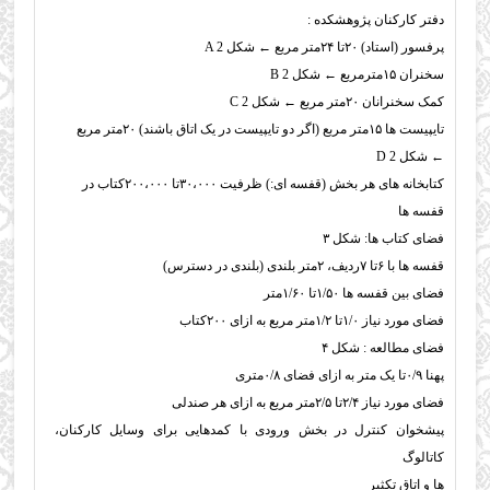
دفتر کارکنان
پژوهشکده
:
پرفسور (استاد) ۲۰تا ۲۴متر مربع
←
شکل
2
A
سخنران ۱۵مترمربع
←
شکل
2
B
کمک سخنرانان ۲۰متر مربع
←
شکل
2
C
تایپیست ها ۱۵متر مربع (اگر دو تایپیست در یک اتاق باشند) ۲۰متر مربع
←
شکل
2
D
کتابخانه های هر بخش (قفسه ای:) ظرفیت ۳۰،۰۰۰تا ۲۰۰،۰۰۰کتاب در
قفسه ها
فضای کتاب ها: شکل ۳
قفسه ها با ۶تا ۷ردیف، ۲متر بلندی (بلندی در دسترس)
فضای بین قفسه ها ۱/۵۰تا ۱/۶۰متر
فضای مورد نیاز ۱/۰تا ۱/۲متر مربع به ازای ۲۰۰کتاب
فضای مطالعه : شکل ۴
پهنا ۰/۹تا یک متر به ازای فضای ۰/۸متری
فضای مورد نیاز ۲/۴تا ۲/۵متر مربع به ازای هر صندلی
پیشخوان کنترل در بخش ورودی با کمدهایی برای وسایل کارکنان،
کاتالوگ
ها و اتاق تکثیر