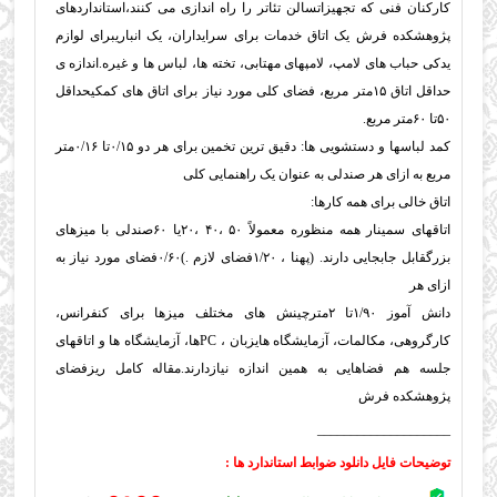
کارکنان فنی که تجهیزاتسالن تئاتر را راه اندازی می کنند،استانداردهای
پژوهشکده فرش یک اتاق خدمات برای سرایداران، یک انباریبرای لوازم
یدکی حباب های لامپ، لامپهای مهتابی، تخته ها، لباس ها و غیره.اندازه ی
حداقل اتاق ۱۵متر مربع، فضای کلی مورد نیاز برای اتاق های کمکیحداقل
۵۰تا ۶۰متر مربع.
کمد لباسها و دستشویی ها:
دقیق ترین تخمین برای هر دو ۰/۱۵تا ۰/۱۶متر
مربع به ازای هر صندلی به عنوان یک راهنمایی کلی
اتاق خالی برای همه کارها:
اتاقهای سمینار همه منظوره معمولاً ۵۰ ،۴۰ ،۲۰یا ۶۰صندلی با میزهای
بزرگقابل جابجایی دارند. (پهنا ، ۱/۲۰فضای لازم .)۰/۶۰فضای مورد نیاز به
ازای هر
دانش آموز ۱/۹۰تا ۲متر
چینش های مختلف میزها برای کنفرانس،
کارگروهی، مکالمات، آزمایشگاه هایزبان ،
PC
ها، آزمایشگاه ها و اتاقهای
جلسه هم فضاهایی به همین اندازه نیازدارند.
مقاله کامل ریزفضای
پژوهشکده فرش
____________________
توضیحات فایل
دانلود ضوابط استاندارد ها
: