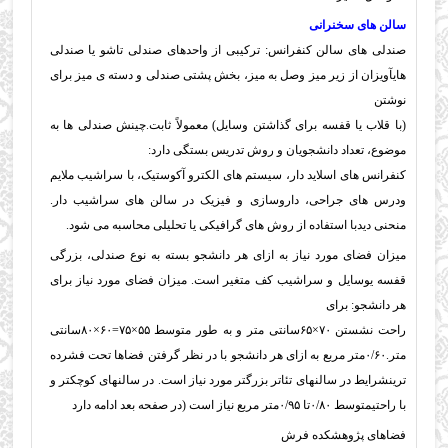
سالن های سخنرانی
صندلی های سالن کنفرانس: ترکیبی از واحدهای صندلی تاشو یا صندلی
هایآویزان از زیر میز وصل به میز، بخش پشتی صندلی و دسته ی میز برای
نوشتن
(با قلاب یا قفسه برای گذاشتن وسایل) معمولاً ثابت.
چینش صندلی ها به
موضوع، تعداد دانشجویان و روش تدریس بستگی دارد:
کنفرانس های اسلاید دار، سیستم های الکترو آکوستیک، با سراشیب ملایم
ودرس های جراحی، داروسازی و فیزیک در سالن های سراشیب دار.
منحنی دیدبا استفاده از روش های گرافیکی یا تحلیلی محاسبه می شود.
میزان فضای مورد نیاز به ازای هر دانشجو بسته به نوع صندلی، بزرگی
قفسه یوسایل و سراشیب کف متغیر است. میزان فضای مورد نیاز برای
هر دانشجو: برای
راحت نشستن ۷۰×۶۵سانتی متر و به طور متوسط ۵۵×۷۵=۶۰×۸۰سانتی
متر.۰/۶۰متر مربع به ازای هر دانشجو با در نظر گرفتن فضاها تحت فشرده
ترینشرایط در سالنهای تئاتر بزرگتر مورد نیاز است. در سالنهای کوچکتر و
با راحتیمتوسط ۰/۸۰تا ۰/۹۵متر مربع نیاز است (در صفحه بعد ادامه دارد
فضاهای پژوهشکده فرش