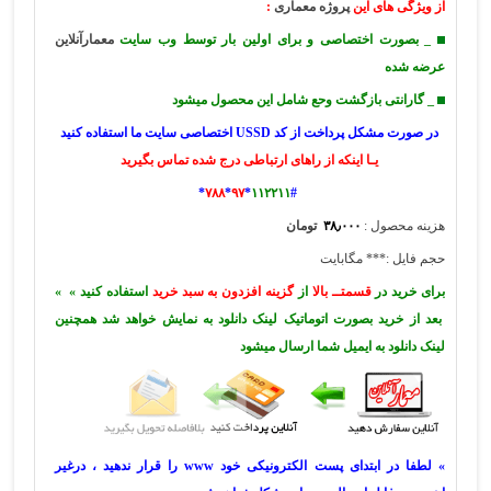
از ویژگی های این
پروژه معماری
:
_ بصورت اختصاصی و برای اولین بار توسط وب سایت
معمارآنلاین
عرضه شده
_ گارانتی بازگشت وحع شامل این محصول میشود
در صورت مشکل پرداخت از کد USSD اختصاصی سایت ما استفاده کنید
یـا اینکه از راهای ارتباطی درج شده تماس بگیرید
*
۷۸۸
*
۹۷
*
۱۱۲۲۱۱
#
هزینه محصول :
۳۸٫۰۰۰
تومان
حجم فایل :*** مگابایت
برای خرید در
قسمتــ بالا
از
گزینه افزدون به سبد خرید
استفاده کنید » »
بعد از خرید بصورت اتوماتیک لینک دانلود به نمایش خواهد شد همچنین
لینک دانلود به ایمیل شما ارسال میشود
» لطفا در ابتدای پست الکترونیکی خود www را قرار ندهید ، درغیر