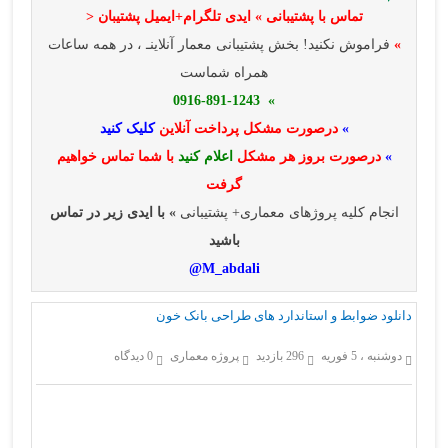
تماس با پشتیبانی » ایدی تلگرام+ایمیل پشتیبان <
»
فراموش نکنید! بخش پشتیبانی معمار آنلاینـ ، در همه ساعات
همراه شماست
» 0916-891-1243
»
درصورت مشکل پرداخت آنلاین
کلیک کنید
»
درصورت بروز هر مشکل
اعلام کنید
با شما تماس خواهیم
گرفت
انجام کلیه پروژهای معماری+ پشتیبانی
» با ایدی زیر در تماس
باشید
M_abdali@
دانلود ضوابط و استاندارد های طراحی بانک خون
دوشنبه ، 5 فوریه
296 بازدید
پروژه معماری
0 دیدگاه