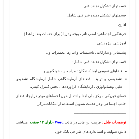
قسمتهاي تشكيل دهنده فني
قسمتهاي تشكيل دهنده غير فني شامل :
اداري
فرهنگي_ اجتماعي: آمفي تاتر ، بوفه و تريا ( براي خدمات بعد از اهدا )
اموزشي _پژوهشي
پشتيباني و تداركات : تاسيسات و انبارها ،‌تعميرات و ..
قسمتهاي تشكيل دهنده فني شامل :
فضاهاي عمومي اهدا كنندگان : مراجعين ، خونگيري و ..
تشخيصي و توليد : فضاهاي آزمايشگاهي شامل ازمايشگاه تشخيص
طبي وهماتولوژي ، ازمايشگاه فراورده‌ها ، بخش كنترل كيفي.
فضاي فيزيکي مركز ملي اهدا و انتقال خون ا فضاهاي موثر در ايجاد فضاي
جاذب اجتماعي و در خدمت تسهيل استفاده از امکانات‌مرکز
——————————————
توضیحات فایل :
فرمت این فایل در قالب
Word
،دارای ۱۳ صفحه
میباشد.
دانلود ضوابط و استاندارد های طراحی بانک خون