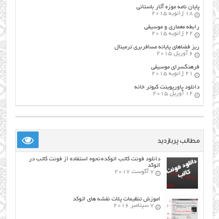
پایان نامه موزه آثار باستانی
18 ژانویه 2015
رابطه معماری و موسیقی
22 ژانویه 2015
ریز فضاهای پایانه مسافربری ترمینال
6 آوریل 2015
فرهنگسراي موسيقي
21 ژانویه 2015
دانلود پاورپوینت کبوتر خانه
12 آوریل 2015
مطالب پربازدید
دانلود فونت کاتب اتوکد+نحوه استفاده از فونت کاتب در
اتوکد
7 آگوست 2017
اموزش تنظیمات پلات نقشه های اتوکد
7 سپتامبر 2016