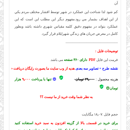
آن
کم شود لذا شناخت اين عملکرد در شهر توسط اقشار مختلف مردم يکي
از اين اهداف بشمار مي رود.مفهوم ديگر اين مطلب اين است که اين
عملکرد بتواند در مفهوم دقيق کلمه مقياس شهري داشته باشد وبطور
کامل در معرض جريان هاي زندگي شهرايلام قرار گيرد.
———————————————
توضیحات فایل :
فرمت این فایل
PDF
دارای ۳۶۰ صفحه
می باشد.
نقشه طرح + تصاویر سه بعدی
هدیه از وب سایت ما بصورت رایگان دریافت خواهید کر
هزینه محصول :
۲۹٫۰۰۰ تومان
😍
تنها با پرداخت
۹٫۰۰۰
هزار
تومان😍
به نظر شما وقت خرید از ما نیست ؟؟
حجم فایل :۱۸٫۰۷ مگابایت
برای خرید در
قسمتــ بالا
از گزینه
افزدون به سبد خرید
استفاده کنید