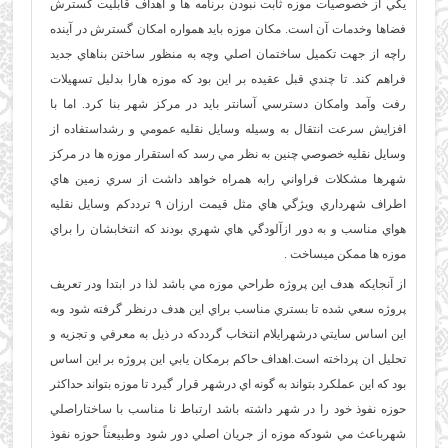
يکي از خصوصيات موزه ثابت نبودن برنامه ها و اهداف قابليت گسترش
فضاها وخدمات آن است. مکان موزه بايد همواره امکان گسترش در آينده
راچه از جهت تکميل ساختمان اصلي وچه به منظور ساختن بناهاي جديد
فراهم کند. تا چندي قبل عقيده بر اين بود که موزه هارا بدليل تسهيلات
رفت وآمد وامکان دسترسي آسانتر بايد در مرکز شهر بنا کرد. اما با
افزايش سرعت انتقال به وسيله وسايل نقليه عمومي و رشداستفاده از
وسايل نقليه خصوصي چنين به نظر مي رسد که استقرار موزه ها در مرکز
شهرها مشکلات فراواني رابه همراه خواهد داشت از سري زمين هاي
اطراف شهرداري ويژگي هاي مثل قيمت ارزان ۹ ترددکم وسايل نقليه
هواي مناسب و به دور ازآلودگي هاي شهري بودند که انتخابشان را براي
موزه ها ممکن ميساخت .
از آنجايکه هدف اين پروژه طراحي موزه مي باشد لذا در ابتدا ودر تعريف
پروژه سعي شده تا بستري مناسب براي اين هدف درنظر گرفته شود وبه
اين اساس سايتي درشهرايلام انتخاب گرددکه در ذيل به معرفي و تجزيه و
تحليل ان پرداخته است.اهداف حاکم برمکان يابي اين پروژه بر اين اساس
بود که اين عملکرد بتواند به گونه اي درشهر قرار گيرد تا موزه بتواند حداکثر
حوزه نفوذ خود را در شهر داشته باشد ارتباط نا مناسب با ساختاراصلي
شهرباعث مي شودکه موزه از جريان اصلي دور شود وطبيعتاً حوزه نفوذ