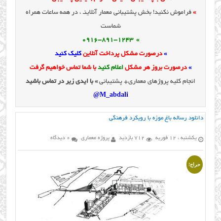
»
فراموش نکنید! بخش پشتیبانی معمار آنلاینـ ، در همه ساعات همراه
شماست
» 0916-891-1243
»
درصورت مشکل پرداخت آنلاین
کلیک کنید
»
درصورت بروز هر مشکل
اعلام کنید
با شما تماس خواهیم گرفت
انجام کلیه پروژهای معماری+ پشتیبانی
» با ایدی زیر در تماس باشید
M_abdali@
دانلود رساله باغ موزه با رویکرد فرهنگی
یکشنبه ، 12 فوریه
712 بازدید
پروژه معماری
0 دیدگاه
حراج!