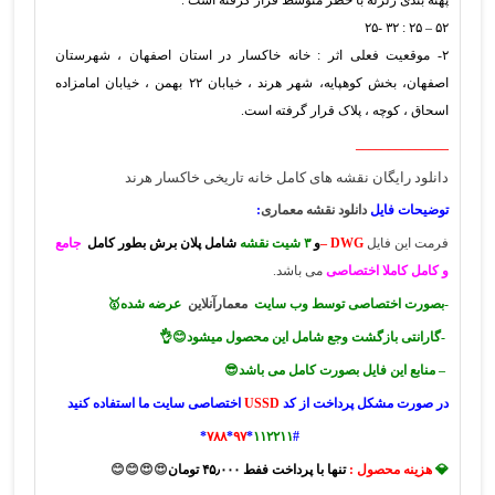
پهنه بندی زلزله با خطر متوسط قرار گرفته است .
۵۲ – ۲۵ : ۳۲ -۲۵
۲- موقعیت فعلی اثر : خانه خاکسار در استان اصفهان ، شهرستان
اصفهان، بخش کوهپایه، شهر هرند ، خیابان ۲۲ بهمن ، خیابان امامزاده
اسحاق ، کوچه ، پلاک قرار گرفته است.
______________
دانلود رایگان نقشه های کامل خانه تاریخی خاکسار هرند
توضیحات فایل
دانلود نقشه معماری
:
فرمت این فایل
DWG –
و
۳ شیت نقشه
شامل پلان برش بطور کامل
جامع
و کامل کاملا اختصاصی
می باشد.
-بصورت اختصاصی توسط وب سایت
معمارآنلاین
عرضه شده🥇
-گارانتی بازگشت وجع شامل این محصول میشود😊👌
– منابع این فایل بصورت کامل می باشد😎
در صورت مشکل پرداخت از کد
USSD
اختصاصی سایت ما استفاده کنید
*
۷۸۸
*
۹۷
*
۱۱۲۲۱۱
#
💎
هزینه محصول :
تنها با پرداخت ففط ۴۵٫۰۰۰ تومان
😍😍
😊😊