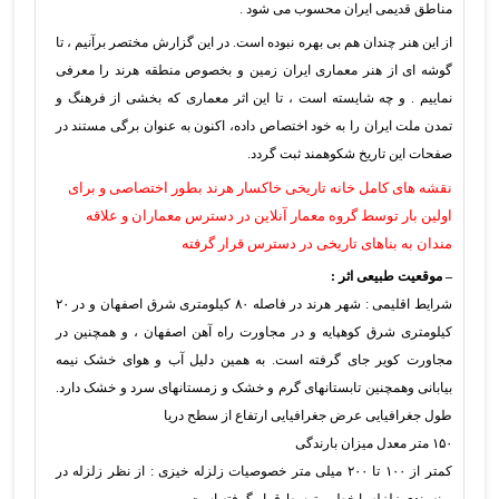
مناطق قدیمی ایران محسوب می شود .
از این هنر چندان هم بی بهره نبوده است. در این گزارش مختصر برآنیم ، تا
گوشه ای از هنر معماری ایران زمین و بخصوص منطقه هرند را معرفی
نماییم . و چه شایسته است ، تا این اثر معماری که بخشی از فرهنگ و
تمدن ملت ایران را به خود اختصاص داده، اکنون به عنوان برگی مستند در
صفحات این تاریخ شکوهمند ثبت گردد.
نقشه های کامل خانه تاریخی خاکسار هرند بطور اختصاصی و برای
اولین بار توسط گروه معمار آنلاین در دسترس معماران و علاقه
مندان به بناهای تاریخی در دسترس قرار گرفته
– موقعیت طبیعی اثر :
شرایط اقلیمی : شهر هرند در فاصله ۸۰ کیلومتری شرق اصفهان و در ۲۰
کیلومتری شرق کوهپایه و در مجاورت راه آهن اصفهان ، و همچنین در
مجاورت کویر جای گرفته است. به همین دلیل آب و هوای خشک نیمه
بیابانی وهمچنین تابستانهای گرم و خشک و زمستانهای سرد و خشک دارد.
طول جغرافیایی عرض جغرافیایی ارتفاع از سطح دریا
۱۵۰ متر معدل میزان بارندگی
کمتر از ۱۰۰ تا ۲۰۰ میلی متر خصوصیات زلزله خیزی : از نظر زلزله در