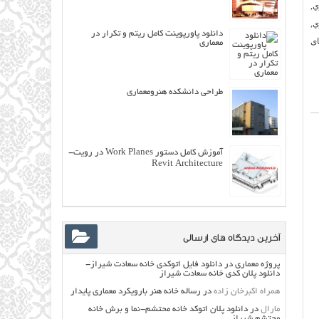
ي
,
ي
,
دانلود پاورپوینت کامل ریتم و تکرار در
ی
معماری
طراحی دانشکده هنرومعماری
آموزش کامل دستور Work Planes در رویت-
Revit Architecture
آخرین دیدگاه های ارسالی
پروژه معماری
در
دانلود فایل اتوکدی خانه سعادت شیراز-
دانلود پلان کدی خانه سعادت شیراز
همراه اکبرخان زاده
در
رساله خانه هنر بارویکرد معماری پایدار
مارال
در
دانلود پلان اتوکد خانه محتشم-نما و برش خانه
محتشم شیراز