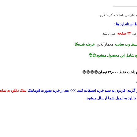
——————
دارد طراحی دانشكده گردشگري
ط استاندارد ها
:
مل
۳۴
صفحه
می باشد.
وسط وب سایت
معمارآنلاین
عرضه شده🥇
ع شامل این محصول میشود😊👌
خت ففط ۳۸٫۰۰۰ تومان
😍😍
😊😊
ز گزینه افزدون به سبد خرید استفاده کنید >>> بعد از خرید بصورت اتوماتیک
لینک دانلود به نما
انلود به ایمیل شما ارسال میشود