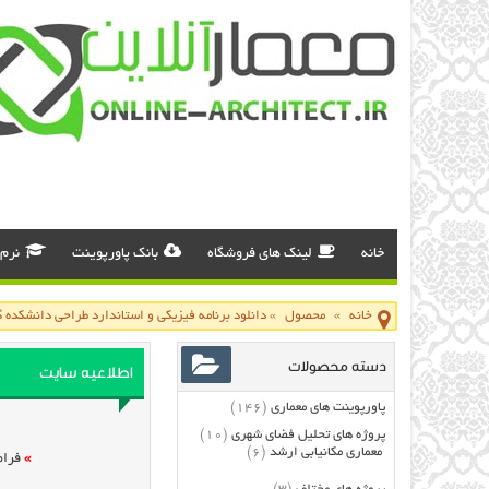
خانه
لینک های فروشگاه
بانک پاورپوینت
نرم 
خانه
»
محصول
»
دانلود برنامه فیزیکی و استاندارد طراحی دانشكده
دسته محصولات
اطلاعیه سایت
پاورپوینت های معماری
(146)
پروژه های تحلیل فضای شهری
(10)
معماری مکانیابی ارشد
(6)
»
فرام