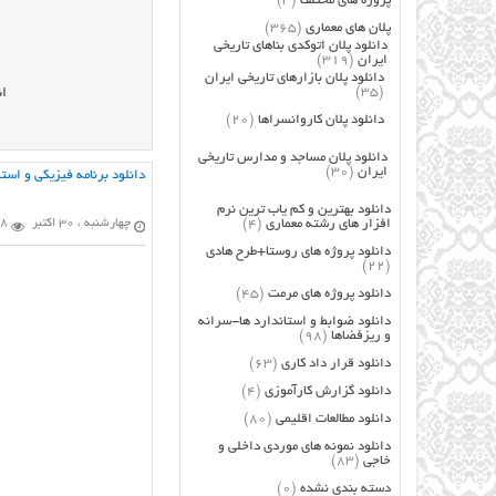
پروژه های مختلف
(3)
پلان های معماری
(365)
دانلود پلان اتوکدی بناهای تاریخی
ایران
(319)
دانلود پلان بازارهای تاریخی ایران
(35)
ان
دانلود پلان کاروانسراها
(20)
دانلود پلان مساجد و مدارس تاریخی
ایران
(30)
دانلود برنامه فیزیکی و اس
دانلود بهترین و کم یاب ترین نرم
افزار های رشته معماری
(4)
چهارشنبه ، 30 اکتبر
48 با
دانلود پروژه های روستا+طرح هادی
(22)
دانلود پروژه های مرمت
(45)
دانلود ضوابط و استاندارد ها-سرانه
و ریزفضاها
(98)
دانلود قرار داد کاری
(63)
دانلود گزارش کارآموزی
(4)
دانلود مطالعات اقلیمی
(80)
دانلود نمونه های موردی داخلی و
خاجی
(83)
دسته بندی نشده
(0)