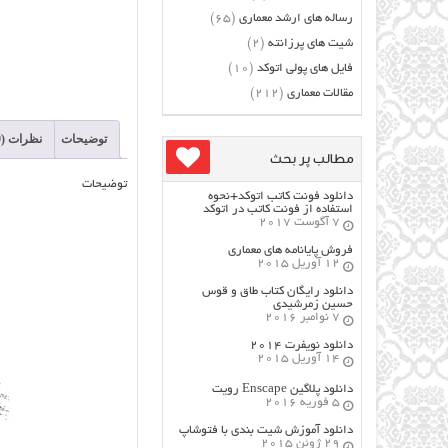
رساله های ارشد معماری
(65)
شیت های پرزانته
(2)
فایل های پولی اتوکد
(10)
مقالات معماری
(212)
توضیحات
نظرات (0)
مطالب پر بحث
توضیحات
دانلود فونت کاتب اتوکد+نحوه
استفاده از فونت کاتب در اتوکد
7 آگوست 2017
فروش پایانامه های معماری
12 آوریل 2015
دانلود رایگان کتاب طاق و قوس
حسین زمرشیدی
7 نوامبر 2016
دانلود نویفرت ۲۰۱۴
14 آوریل 2015
دانلود پلاگین Enscape رویت
5 فوریه 2016
دانلود آموزش شیت بندی با فتوشاپ
29 ژوئن 2015