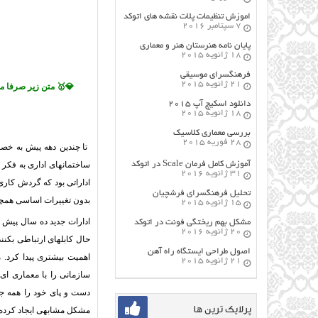
اموزش تنظیمات پلات نقشه های اتوکد
7 سپتامبر 2016
پایان نامه هنرستان هنر و معماري
18 ژانویه 2015
فرهنگسراي موسيقي
21 ژانویه 2015
💎🥇 متن زیر صرفا
دانلود اسکیچ آپ ۲۰۱۵
18 ژانویه 2015
بررسی معماری کلاسیک
28 فوریه 2015
تا چندین دهه پیش به خص
آموزش کامل فرمان Scale در اتوکد
ساختمانهای اداری به فکر 
31 ژانویه 2016
اداراتی بود که گردش کاری 
تحلیل فرهنگسرای فرشچیان
بدون تغییرات اساسی همچنا
15 ژانویه 2015
ادارات جدید ده سال پیش 
مشکل بهم ریختگی فونت در اتوکد
20 ژانویه 2016
حال کابلهای ارتباطی بکن
اصول طراحي ایستگاه راه آهن
اهمیت بیشتری پیدا کرد. 
21 ژانویه 2015
سازمانی را با معماری ای 
دست و پای خود را همه جا 
پرلایک ترین ها
مشکل مشابهی ایجاد کرده است. در دهه ۸۰ مسئله اصلی از بین رفت