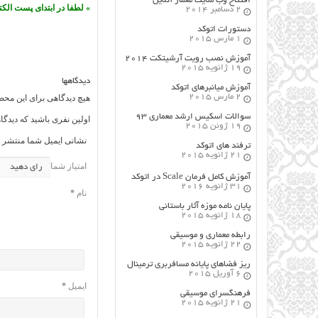
افتتاح وب سایت معمار آنلاین
» لطفا در ابتدای پست الکترونیکی خود www را قرار ندهید ، درغیر اینصورت
2 دسامبر 2014
دستورات اتوکد
1 مارس 2015
آموزش نصب رویت آرشیتکت ۲۰۱۴
19 ژانویه 2015
دیدگاهها
آموزش میانبرهای اتوکد
2 مارس 2015
هیچ دیدگاهی برای این مح
سوالات اسکیس ارشد معماری ۹۳
اولین نفری باشید که دیدگا
19 ژوئن 2015
نشانی ایمیل شما منتشر ن
ترفند های اتوکد
21 ژانویه 2015
امتیاز شما
آموزش کامل فرمان Scale در اتوکد
31 ژانویه 2016
نام
*
پایان نامه موزه آثار باستانی
18 ژانویه 2015
رابطه معماری و موسیقی
22 ژانویه 2015
ریز فضاهای پایانه مسافربری ترمینال
6 آوریل 2015
ایمیل
*
فرهنگسراي موسيقي
21 ژانویه 2015