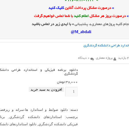
» 0916-891-1243
»
درصورت مشکل پرداخت آنلاین
کلیک کنید
»
درصورت بروز هر مشکل
اعلام کنید
با شما تماس خواهیم گرفت
جام کلیه پروژهای معماری+ پشتیبانی
» با ایدی زیر در تماس باشید
M_abdali@
تاندارد طراحی دانشكده گردشگري
زدید
پروژه معماری
0 دیدگاه
دانلود برنامه فیزیکی و استاندارد طراحی دانشكد
گردشگري
38,000
تومان
افزودن به سبد خرید
دانلود
برنامه
فیزیکی
دسته:
دانلود ضوابط و استاندارد ها-سرانه و ریزفضا
و
برچسب:
استانداردهای دانشكده گردشگري
,
برنا
استاندارد
فیزیکی دانشكده گردشگري
,
دانلود استانداردهای دانشك
طراحی