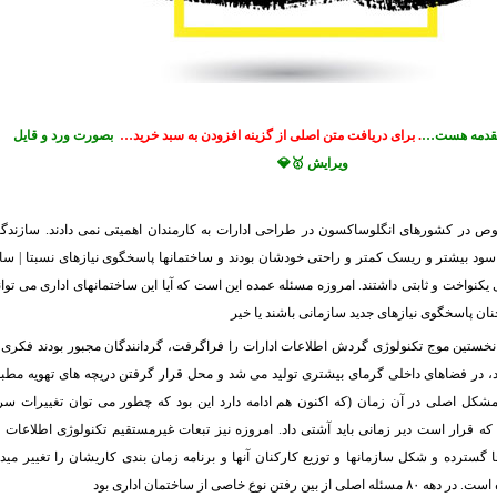
 مقدمه هست…
. برای دریافت متن اصلی از گزینه افزودن به سبد خرید…
بصورت ورد و قایل
ویرایش 🥇💎
وص در کشورهای انگلوساکسون در طراحی ادارات به کارمندان اهمیتی نمی دادند. سازندگ
سود بیشتر و ریسک کمتر و راحتی خودشان بودند و ساختمانها پاسخگوی نیازهای نسبتا | سا
یکنواخت و ثابتی داشتند. امروزه مسئله عمده این است که آیا این ساختمانهای اداری می توان
ن پاسخگوی نیازهای جدید سازمانی باشند یا خیر
نخستین موج تکنولوژی گردش اطلاعات ادارات را فراگرفت، گردانندگان مجبور بودند فکری 
ند، در فضاهای داخلی گرمای بیشتری تولید می شد و محل قرار گرفتن دریچه های تهویه مطب
مشکل اصلی در آن زمان (که اکنون هم ادامه دارد این بود که چطور می توان تغییرات سر
که قرار است دیر زمانی باید آشتی داد. امروزه نیز تبعات غیرمستقیم تکنولوژی اطلاعات 
گسترده و شکل سازمانها و توزیع کارکنان آنها و برنامه زمان بندی کاریشان را تغییر مید
ن نوع خاصی از ساختمان اداری بود