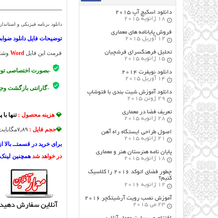
———————————
دانلود اسکیچ آپ ۲۰۱۵
18 ژانویه 2015
دانلود برنامه فیزیکی و استان
فروش پایانامه های معماری
توضیحات فایل
دانلود ضواب
12 آوریل 2015
تحلیل فرهنگسرای فرشچیان
فرمت این فایل
Word
وشا
15 ژانویه 2015
-بصورت اختصاصی ت
دانلود نویفرت ۲۰۱۴
14 آوریل 2015
-گارانتی بازگشت وج
دانلود آموزش شیت بندی با فتوشاپ
29 ژوئن 2015
تعریف فضا در معماری
💎
هزینه محصول :
تنها با پردا
28 ژانویه 2015
💎
حجم فایل :
۷٫۸۹مگابایت
اصول طراحي ایستگاه راه آهن
21 ژانویه 2015
برای خرید در قسمتــ بالا ا
پایان نامه هنرستان هنر و معماري
در خواهد شد
همچنین لینک د
18 ژانویه 2015
چطور فضای اتوکد ۲۰۱۶ را کلاسیک
کنیم؟
12 ژانویه 2016
آموزش نصب رویت آرشیتکچر ۲۰۱۶
23 می 2015