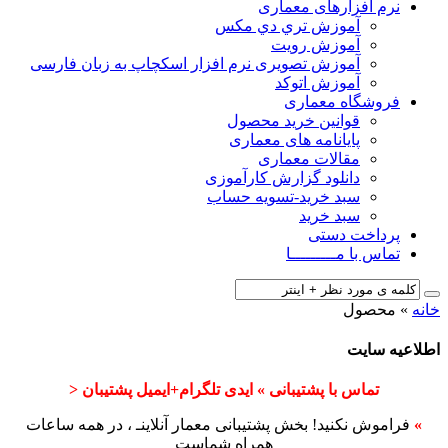
نرم افزارهای معماری
آﻣﻮزش ﺗﺮي دي ﻣﮑﺲ
آموزش رویت
آموزش تصویری نرم افزار اسکچاپ به زبان فارسی
آموزش اتوکد
فروشگاه معماری
قوانین خرید محصول
پایانامه های معماری
مقالات معماری
دانلود گزارش کارآموزی
سبد خرید-تسویه حساب
سبد خرید
پرداخت دستی
تماس با مـــــــــا
خانه
»
محصول
اطلاعیه سایت
تماس با پشتیبانی » ایدی تلگرام+ایمیل پشتیبان <
»
فراموش نکنید! بخش پشتیبانی معمار آنلاینـ ، در همه ساعات
همراه شماست