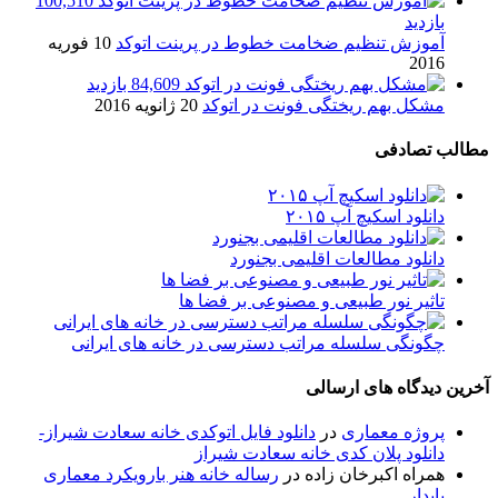
100,510
بازدید
آموزش تنظیم ضخامت خطوط در پرینت اتوکد
10 فوریه
2016
84,609 بازدید
مشکل بهم ریختگی فونت در اتوکد
20 ژانویه 2016
مطالب تصادفی
دانلود اسکیچ آپ ۲۰۱۵
دانلود مطالعات اقلیمی بجنورد
تاثیر نور طبیعی و مصنوعی بر فضا ها
چگونگی سلسله مراتب دسترسی در خانه های ایرانی
آخرین دیدگاه های ارسالی
پروژه معماری
در
دانلود فایل اتوکدی خانه سعادت شیراز-
دانلود پلان کدی خانه سعادت شیراز
همراه اکبرخان زاده
در
رساله خانه هنر بارویکرد معماری
پایدار