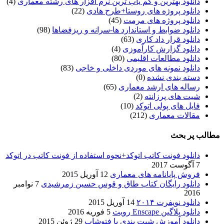
دانلود بهترین و کم یاب ترین نرم افزار های رشته معماری
(4)
دانلود پروژه های روستا+طرح هادی
(22)
دانلود پروژه های مرمت
(45)
دانلود ضوابط و استاندارد ها-سرانه و ریزفضاها
(98)
دانلود قرار داد کاری
(63)
دانلود گزارش کارآموزی
(4)
دانلود مطالعات اقلیمی
(80)
دانلود نمونه های موردی داخلی و خاجی
(83)
دسته بندی نشده
(0)
رساله های ارشد معماری
(65)
شیت های پرزانته
(2)
فایل های پولی اتوکد
(10)
مقالات معماری
(212)
مطالب پر بحث
دانلود فونت کاتب اتوکد+نحوه استفاده از فونت کاتب در اتوکد
7 آگوست 2017
فروش پایانامه های معماری
12 آوریل 2015
دانلود رایگان کتاب طاق و قوس حسین زمرشیدی
7 نوامبر
2016
دانلود نویفرت ۲۰۱۴
14 آوریل 2015
دانلود پلاگین Enscape رویت
5 فوریه 2016
دانلود آموزش شیت بندی با فتوشاپ
29 ژوئن 2015