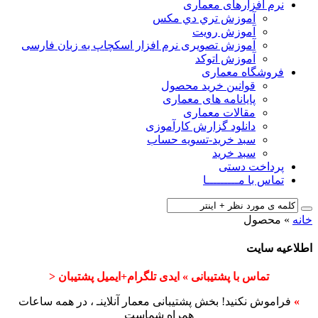
نرم افزارهای معماری
آﻣﻮزش ﺗﺮي دي ﻣﮑﺲ
آموزش رویت
آموزش تصویری نرم افزار اسکچاپ به زبان فارسی
آموزش اتوکد
فروشگاه معماری
قوانین خرید محصول
پایانامه های معماری
مقالات معماری
دانلود گزارش کارآموزی
سبد خرید-تسویه حساب
سبد خرید
پرداخت دستی
تماس با مـــــــــا
خانه
»
محصول
اطلاعیه سایت
تماس با پشتیبانی » ایدی تلگرام+ایمیل پشتیبان <
»
فراموش نکنید! بخش پشتیبانی معمار آنلاینـ ، در همه ساعات
همراه شماست