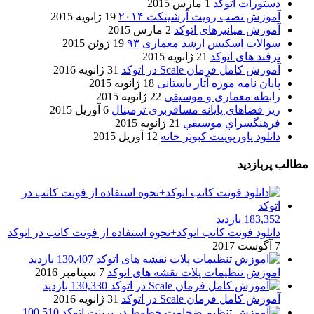
دستورات اتوکد
1 مارس 2015
آموزش نصب رویت آرشیتکت ۲۰۱۴
19 ژانویه 2015
آموزش میانبرهای اتوکد
2 مارس 2015
سوالات اسکیس ارشد معماری ۹۳
19 ژوئن 2015
ترفند های اتوکد
21 ژانویه 2015
آموزش کامل فرمان Scale در اتوکد
31 ژانویه 2016
پایان نامه موزه آثار باستانی
18 ژانویه 2015
رابطه معماری و موسیقی
22 ژانویه 2015
ریز فضاهای پایانه مسافربری ترمینال
6 آوریل 2015
فرهنگسراي موسيقي
21 ژانویه 2015
دانلود پاورپوینت کبوتر خانه
12 آوریل 2015
مطالب پربازدید
183,352 بازدید
دانلود فونت کاتب اتوکد+نحوه استفاده از فونت کاتب در اتوکد
7 آگوست 2017
130,407 بازدید
اموزش تنظیمات پلات نقشه های اتوکد
7 سپتامبر 2016
130,330 بازدید
آموزش کامل فرمان Scale در اتوکد
31 ژانویه 2016
100,510