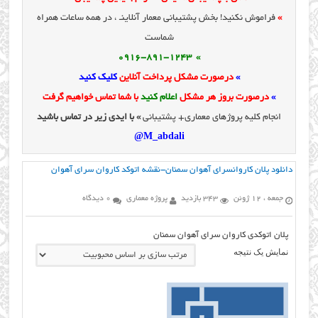
»
فراموش نکنید! بخش پشتیبانی معمار آنلاینـ ، در همه ساعات همراه
شماست
» 0916-891-1243
»
درصورت مشکل پرداخت آنلاین
کلیک کنید
»
درصورت بروز هر مشکل
اعلام کنید
با شما تماس خواهیم گرفت
انجام کلیه پروژهای معماری+ پشتیبانی
» با ایدی زیر در تماس باشید
M_abdali@
دانلود پلان کاروانسرای آهوان سمنان-نقشه اتوکد کاروان سرای آهوان
جمعه ، 12 ژوئن
343 بازدید
پروژه معماری
0 دیدگاه
پلان اتوکدی کاروان سرای آهوان سمنان
نمایش یک نتیجه