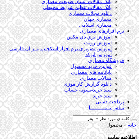
بانک مقالات انسان طبیعت معماری
بانک مقالات تنظیم شرایط محیطی
دانلود مجلات معماری
معماری جهان
معماری اسلامی
نرم افزارهای معماری
آﻣﻮزش ﺗﺮي دي ﻣﮑﺲ
آموزش رویت
آموزش تصویری نرم افزار اسکچاپ به زبان فارسی
آموزش اتوکد
فروشگاه معماری
قوانین خرید محصول
پایانامه های معماری
مقالات معماری
دانلود گزارش کارآموزی
سبد خرید-تسویه حساب
سبد خرید
پرداخت دستی
تماس با مـــــــــا
خانه
»
محصول
اطلاعیه سایت