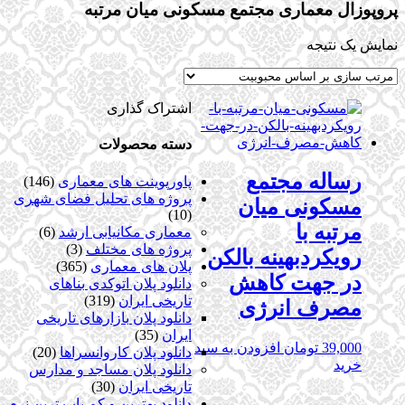
پروپوزال معماری مجتمع مسکونی میان مرتبه
نمایش یک نتیجه
اشتراک گذاری
دسته محصولات
رساله مجتمع
پاورپوینت های معماری
(146)
پروژه های تحلیل فضای شهری
مسکونی میان
(10)
مرتبه با
معماری مکانیابی ارشد
(6)
پروژه های مختلف
(3)
رویکردبهینه بالکن
پلان های معماری
(365)
در جهت کاهش
دانلود پلان اتوکدی بناهای
تاریخی ایران
(319)
مصرف انرژی
دانلود پلان بازارهای تاریخی
ایران
(35)
39,000
تومان
افزودن به سبد
دانلود پلان کاروانسراها
(20)
خرید
دانلود پلان مساجد و مدارس
تاریخی ایران
(30)
دانلود بهترین و کم یاب ترین نرم