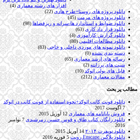
افزار های رشته معماری
(4)
دانلود پروژه های روستا+طرح هادی
(22)
دانلود پروژه های مرمت
(45)
دانلود ضوابط و استاندارد ها-سرانه و ریزفضاها
(98)
دانلود قرار داد کاری
(63)
دانلود گزارش کارآموزی
(4)
دانلود مطالعات اقلیمی
(80)
دانلود نمونه های موردی داخلی و خاجی
(83)
دسته بندی نشده
(0)
رساله های ارشد معماری
(65)
شیت های پرزانته
(2)
فایل های پولی اتوکد
(10)
مقالات معماری
(212)
مطالب پر بحث
دانلود فونت کاتب اتوکد+نحوه استفاده از فونت کاتب در اتوکد
7 آگوست 2017
فروش پایانامه های معماری
12 آوریل 2015
دانلود رایگان کتاب طاق و قوس حسین زمرشیدی
7 نوامبر
2016
دانلود نویفرت ۲۰۱۴
14 آوریل 2015
دانلود پلاگین Enscape رویت
5 فوریه 2016