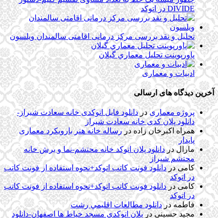
DIVIDE در اتوکد
تحلیل و نقد بررسی مرکز درمانی اقامتی سالمندان ویلسون
پاورپوینت تحلیل معماري گيلان
ادبیات و معماری
آخرین دیدگاه های ارسالی
پروژه معماری
در
دانلود فایل اتوکدی خانه سعادت شیراز-
دانلود پلان کدی خانه سعادت شیراز
همراه اکبرخان زاده
در
رساله خانه هنر بارویکرد معماری
پایدار
مارال
در
دانلود پلان اتوکد خانه محتشم-نما و برش خانه
محتشم شیراز
کامی
در
دانلود فونت کاتب اتوکد+نحوه استفاده از فونت کاتب
در اتوکد
کامی
در
دانلود فونت کاتب اتوکد+نحوه استفاده از فونت کاتب
در اتوکد
فاطمه
در
دانلود مطالعات اقليمي رشت
مجید حسینی
در
پلان اتوکدی مسجد خیاط ها اصفهان-دانلود