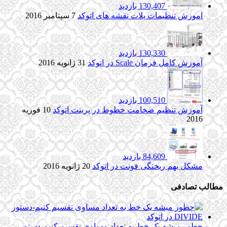
130,407 بازدید
اموزش تنظیمات پلات نقشه های اتوکد
7 سپتامبر 2016
130,330 بازدید
آموزش کامل فرمان Scale در اتوکد
31 ژانویه 2016
100,510 بازدید
آموزش تنظیم ضخامت خطوط در پرینت اتوکد
10 فوریه
2016
84,609 بازدید
مشکل بهم ریختگی فونت در اتوکد
20 ژانویه 2016
مطالب تصادفی
چطور میشه یک خط به تعداد مساوی تقسیم کنیم-دستور