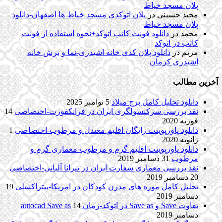
پلان مسجد خیاط
مجید حسینی
در
پلان اتوکدی مسجد خیاط ها اصفهان-دانلود
پلان مسجد خیاط
محمد
در
دانلود فونت کاتب اتوکد+نحوه استفاده از فونت
کاتب در اتوکد
مریم
در
دانلود پلان کدی خانه اشیدری-نما و برش خانه
اشیدری کرمان
آخرین مطالب
دانلود تحلیل کامل برج میلاد
5 نوامبر 2025
نقد بررسی سرکنسولگری ایران در فرانکفورت-اختصاصی
14
فوریه 2020
دانلود پاورپوینت رایگان اقلیم معتدل و مرطوب-اختصاصی
1
ژانویه 2020
دانلود پاورپوینت اقلیم گرم و مرطوب-معماری گرم و
مرطوب
31 دسامبر 2019
نقد بررسی معماری سفارت ایران در تیرانا آلبانی-اختصاصی
20 دسامبر 2019
تحلیل کامل موزه های مدرن کودکان در امریکا-پیتراکسلی
19
دسامبر 2019
تفاوت Save و Save as در اتوکد-زمان autocad Save as
14
دسامبر 2019