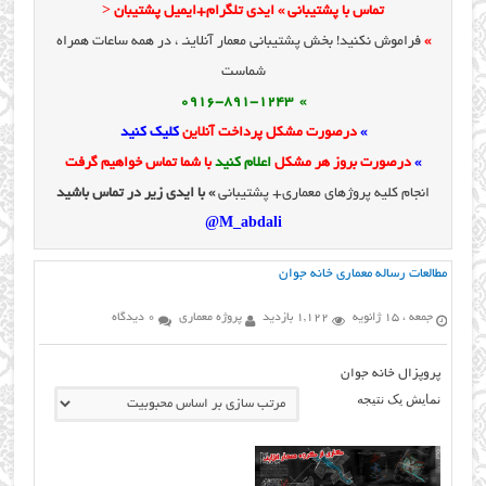
تماس با پشتیبانی » ایدی تلگرام+ایمیل پشتیبان <
»
فراموش نکنید! بخش پشتیبانی معمار آنلاینـ ، در همه ساعات همراه
شماست
» 0916-891-1243
»
درصورت مشکل پرداخت آنلاین
کلیک کنید
»
درصورت بروز هر مشکل
اعلام کنید
با شما تماس خواهیم گرفت
انجام کلیه پروژهای معماری+ پشتیبانی
» با ایدی زیر در تماس باشید
M_abdali@
مطالعات رساله معماری خانه جوان
جمعه ، 15 ژانویه
1,122 بازدید
پروژه معماری
0 دیدگاه
پروپزال خانه جوان
نمایش یک نتیجه