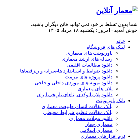
شما بدون تسلط بر خود نمی توانید فاتح دیگران باشید.
خوش آمدید - امروز : یکشنبه ۱۸ مرداد ۱۴۰۵
خانه
لینک های فروشگاه
پاورپوینت های معماری
رساله های ارشد معماری
دانلود مطالعات اقلیمی
دانلود ضوابط و استاندارد ها-سرانه و ریزفضاها
دانلود پروژه های مرمت
دانلود نمونه های موردی داخلی و خاجی
پلان های معماری
دانلود پلان اتوکدی بناهای تاریخی ایران
بانک پاورپوینت
بانک مقالات انسان طبیعت معماری
بانک مقالات تنظیم شرایط محیطی
دانلود مجلات معماری
معماری جهان
معماری اسلامی
نرم افزارهای معماری