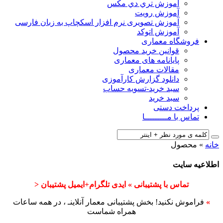
آﻣﻮزش ﺗﺮي دي ﻣﮑﺲ
آموزش رویت
آموزش تصویری نرم افزار اسکچاپ به زبان فارسی
آموزش اتوکد
فروشگاه معماری
قوانین خرید محصول
پایانامه های معماری
مقالات معماری
دانلود گزارش کارآموزی
سبد خرید-تسویه حساب
سبد خرید
پرداخت دستی
تماس با مـــــــــا
خانه
»
محصول
اطلاعیه سایت
تماس با پشتیبانی » ایدی تلگرام+ایمیل پشتیبان <
»
فراموش نکنید! بخش پشتیبانی معمار آنلاینـ ، در همه ساعات
همراه شماست