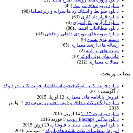
دانلود پروژه های مرمت
(45)
دانلود ضوابط و استاندارد ها-سرانه و ریزفضاها
(98)
دانلود قرار داد کاری
(63)
دانلود گزارش کارآموزی
(4)
دانلود مطالعات اقلیمی
(80)
دانلود نمونه های موردی داخلی و خاجی
(83)
دسته بندی نشده
(0)
رساله های ارشد معماری
(65)
شیت های پرزانته
(2)
فایل های پولی اتوکد
(10)
مقالات معماری
(212)
مطالب پر بحث
دانلود فونت کاتب اتوکد+نحوه استفاده از فونت کاتب در اتوکد
7 آگوست 2017
فروش پایانامه های معماری
12 آوریل 2015
دانلود رایگان کتاب طاق و قوس حسین زمرشیدی
7 نوامبر
2016
دانلود نویفرت ۲۰۱۴
14 آوریل 2015
دانلود پلاگین Enscape رویت
5 فوریه 2016
دانلود آموزش شیت بندی با فتوشاپ
29 ژوئن 2015
اموزش تنظیمات پلات نقشه های اتوکد
7 سپتامبر 2016