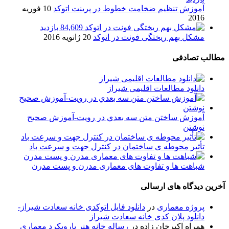
آموزش تنظیم ضخامت خطوط در پرینت اتوکد
10 فوریه
2016
84,609 بازدید
مشکل بهم ریختگی فونت در اتوکد
20 ژانویه 2016
مطالب تصادفی
دانلود مطالعات اقلیمی شیراز
آموزش ساختن ﻣﺘﻦ ﺳﻪ ﺑﻌﺪﻱ در رویت-آموزش صحیح
نوشتن
تأثیر محوطه ی ساختمان در کنترل جهت و سرعت باد
شباهت ها و تفاوت های معماری مدرن و پست مدرن
آخرین دیدگاه های ارسالی
پروژه معماری
در
دانلود فایل اتوکدی خانه سعادت شیراز-
دانلود پلان کدی خانه سعادت شیراز
همراه اکبرخان زاده
در
رساله خانه هنر بارویکرد معماری