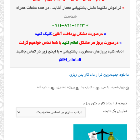
»
فراموش نکنید! بخش پشتیبانی معمار آنلاینـ ، در همه ساعات همراه
شماست
» 0916-891-1243
»
درصورت مشکل پرداخت آنلاین
کلیک کنید
»
درصورت بروز هر مشکل
اعلام کنید
با شما تماس خواهیم گرفت
انجام کلیه پروژهای معماری+ پشتیبانی
» با ایدی زیر در تماس باشید
M_abdali@
دانلود جدیدترین قرار داد کار بتن ریزی
چهارشنبه ، 9 می
40 بازدید
پروژه معماری
0 دیدگاه
نمونه قرارداد کاری بتن ریزی
نمایش یک نتیجه