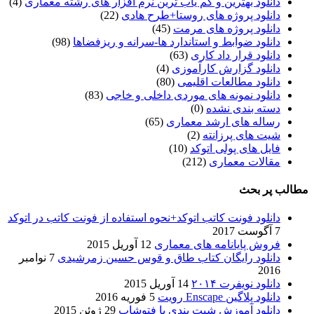
دانلود بهترین و کم یاب ترین نرم افزار های رشته معماری
(4)
دانلود پروژه های روستا+طرح هادی
(22)
دانلود پروژه های مرمت
(45)
دانلود ضوابط و استاندارد ها-سرانه و ریزفضاها
(98)
دانلود قرار داد کاری
(63)
دانلود گزارش کارآموزی
(4)
دانلود مطالعات اقلیمی
(80)
دانلود نمونه های موردی داخلی و خاجی
(83)
دسته بندی نشده
(0)
رساله های ارشد معماری
(65)
شیت های پرزانته
(2)
فایل های پولی اتوکد
(10)
مقالات معماری
(212)
مطالب پر بحث
دانلود فونت کاتب اتوکد+نحوه استفاده از فونت کاتب در اتوکد
7 آگوست 2017
فروش پایانامه های معماری
12 آوریل 2015
دانلود رایگان کتاب طاق و قوس حسین زمرشیدی
7 نوامبر
2016
دانلود نویفرت ۲۰۱۴
14 آوریل 2015
دانلود پلاگین Enscape رویت
5 فوریه 2016
دانلود آموزش شیت بندی با فتوشاپ
29 ژوئن 2015