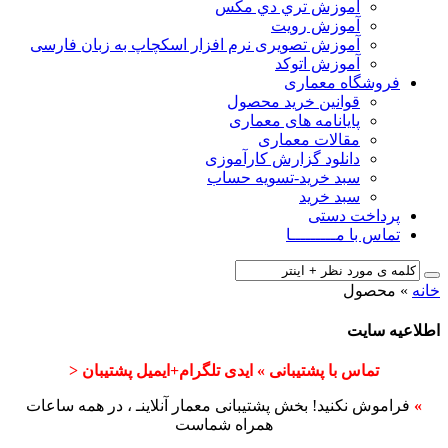
آﻣﻮزش ﺗﺮي دي ﻣﮑﺲ
آموزش رویت
آموزش تصویری نرم افزار اسکچاپ به زبان فارسی
آموزش اتوکد
فروشگاه معماری
قوانین خرید محصول
پایانامه های معماری
مقالات معماری
دانلود گزارش کارآموزی
سبد خرید-تسویه حساب
سبد خرید
پرداخت دستی
تماس با مـــــــــا
خانه
»
محصول
اطلاعیه سایت
تماس با پشتیبانی » ایدی تلگرام+ایمیل پشتیبان <
»
فراموش نکنید! بخش پشتیبانی معمار آنلاینـ ، در همه ساعات
همراه شماست