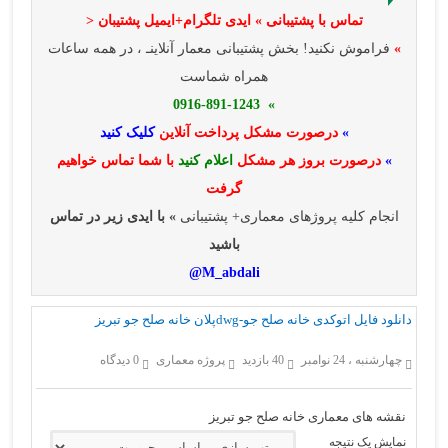
تماس با پشتیبانی » ایدی تلگرام+ایمیل پشتیبان <
»
فراموش نکنید! بخش پشتیبانی معمار آنلاینـ ، در همه ساعات
همراه شماست
» 0916-891-1243
»
درصورت مشکل پرداخت آنلاین
کلیک کنید
»
درصورت بروز هر مشکل
اعلام کنید
با شما تماس خواهیم
گرفت
انجام کلیه پروژهای معماری+ پشتیبانی
» با ایدی زیر در تماس
باشید
M_abdali@
دانلود فایل اتوکدی خانه صلح جو-dwgپلان خانه صلح جو تبریز
چهارشنبه ، 24 نوامبر
40 بازدید
پروژه معماری
0 دیدگاه
نقشه های معماری خانه صلح جو تبریز
نمایش یک نتیجه