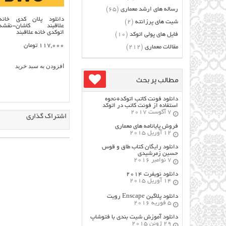
رساله های ارشد معماری
(65)
دانلود پلان کدی خانه
شیت های پرزانته
(2)
علاقبند کاشان-نقشه
اتوکدی خانه علاقبند
فایل های پولی اتوکد
(10)
117,000
تومان
مقالات معماری
(212)
افزودن به سبد خرید
مطالب پر بحث
دانلود فونت کاتب اتوکد+نحوه
استفاده از فونت کاتب در اتوکد
7 آگوست 2017
اشتراک گذاری
فروش پایانامه های معماری
12 آوریل 2015
دانلود رایگان کتاب طاق و قوس
حسین زمرشیدی
7 نوامبر 2016
دانلود نویفرت ۲۰۱۴
14 آوریل 2015
دانلود پلاگین Enscape رویت
5 فوریه 2016
دانلود آموزش شیت بندی با فتوشاپ
29 ژوئن 2015