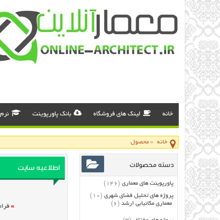
خانه
لینک های فروشگاه
بانک پاورپوینت
نرم 
خانه
»
محصول
دسته محصولات
اطلاعیه سایت
پاورپوینت های معماری
(146)
پروژه های تحلیل فضای شهری
(10)
معماری مکانیابی ارشد
(6)
»
فرام