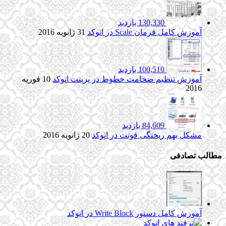
130,330 بازدید
آموزش کامل فرمان Scale در اتوکد
31 ژانویه 2016
100,510 بازدید
آموزش تنظیم ضخامت خطوط در پرینت اتوکد
10 فوریه
2016
84,609 بازدید
مشکل بهم ریختگی فونت در اتوکد
20 ژانویه 2016
مطالب تصادفی
آموزش کامل دستور Write Block در اتوکد