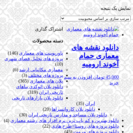
نمایش یک نتیجه
اشتراک گذاری
دسته محصولات
دانلود نقشه های
پاورپوینت های معماری
(146)
معماری حمام
پروژه های تحلیل فضای شهری
آخوند ارومیه
(10)
معماری مکانیابی ارشد
(6)
پروژه های مختلف
(3)
45,000
تومان
افزودن به سبد
پلان های معماری
(365)
خرید
دانلود پلان اتوکدی بناهای
تاریخی ایران
(319)
دانلود پلان بازارهای تاریخی
ایران
(35)
دانلود پلان کاروانسراها
(20)
دانلود پلان مساجد و مدارس تاریخی ایران
(30)
دانلود بهترین و کم یاب ترین نرم افزار های رشته معماری
(4)
دانلود پروژه های روستا+طرح هادی
(22)
دانلود پروژه های مرمت
(45)