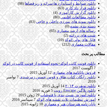
دانلود ضوابط و استاندارد ها-سرانه و ریزفضاها
(98)
دانلود قرار داد کاری
(63)
دانلود گزارش کارآموزی
(4)
دانلود مطالعات اقلیمی
(80)
دانلود نمونه های موردی داخلی و خاجی
(83)
دسته بندی نشده
(0)
رساله های ارشد معماری
(65)
شیت های پرزانته
(2)
فایل های پولی اتوکد
(10)
مقالات معماری
(212)
مطالب پر بحث
دانلود فونت کاتب اتوکد+نحوه استفاده از فونت کاتب در اتوکد
7 آگوست 2017
فروش پایانامه های معماری
12 آوریل 2015
دانلود رایگان کتاب طاق و قوس حسین زمرشیدی
7 نوامبر
2016
دانلود نویفرت ۲۰۱۴
14 آوریل 2015
دانلود پلاگین Enscape رویت
5 فوریه 2016
دانلود آموزش شیت بندی با فتوشاپ
29 ژوئن 2015
اموزش تنظیمات پلات نقشه های اتوکد
7 سپتامبر 2016
پایان نامه هنرستان هنر و معماري
18 ژانویه 2015