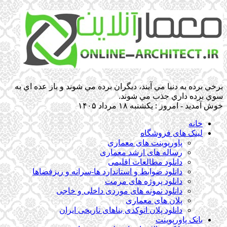
برخي برده به دنيا مي آيند، ديگران برده مي شوند و باز عده اي به
سوي برده داري جذب مي شوند.
خوش آمدید - امروز : یکشنبه ۱۸ مرداد ۱۴۰۵
خانه
لینک های فروشگاه
پاورپوینت های معماری
رساله های ارشد معماری
دانلود مطالعات اقلیمی
دانلود ضوابط و استاندارد ها-سرانه و ریزفضاها
دانلود پروژه های مرمت
دانلود نمونه های موردی داخلی و خاجی
پلان های معماری
دانلود پلان اتوکدی بناهای تاریخی ایران
بانک پاورپوینت