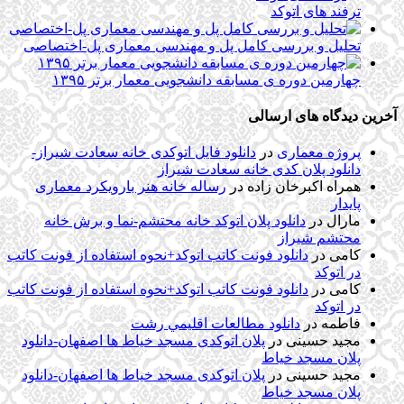
ترفند های اتوکد
تحلیل و بررسی کامل پل و مهندسی معماری پل-اختصاصی
چهارمین دوره ی مسابقه دانشجویی معمار برتر ۱۳۹۵
آخرین دیدگاه های ارسالی
پروژه معماری
در
دانلود فایل اتوکدی خانه سعادت شیراز-
دانلود پلان کدی خانه سعادت شیراز
همراه اکبرخان زاده
در
رساله خانه هنر بارویکرد معماری
پایدار
مارال
در
دانلود پلان اتوکد خانه محتشم-نما و برش خانه
محتشم شیراز
کامی
در
دانلود فونت کاتب اتوکد+نحوه استفاده از فونت کاتب
در اتوکد
کامی
در
دانلود فونت کاتب اتوکد+نحوه استفاده از فونت کاتب
در اتوکد
فاطمه
در
دانلود مطالعات اقليمي رشت
مجید حسینی
در
پلان اتوکدی مسجد خیاط ها اصفهان-دانلود
پلان مسجد خیاط
مجید حسینی
در
پلان اتوکدی مسجد خیاط ها اصفهان-دانلود
پلان مسجد خیاط