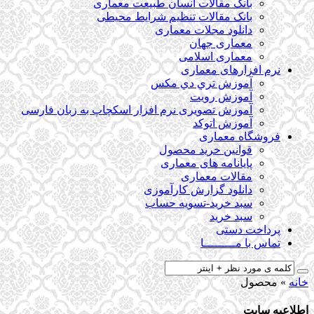
بانک مقالات انسان طبیعت معماری
بانک مقالات تنظیم شرایط محیطی
دانلود مجلات معماری
معماری جهان
معماری اسلامی
نرم افزارهای معماری
آﻣﻮزش ﺗﺮي دي ﻣﮑﺲ
آموزش رویت
آموزش تصویری نرم افزار اسکچاپ به زبان فارسی
آموزش اتوکد
فروشگاه معماری
قوانین خرید محصول
پایانامه های معماری
مقالات معماری
دانلود گزارش کارآموزی
سبد خرید-تسویه حساب
سبد خرید
پرداخت دستی
تماس با مـــــــــا
خانه
»
محصول
اطلاعیه سایت