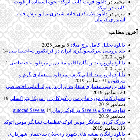
محمد
در
دانلود فونت کاتب اتوکد+نحوه استفاده از فونت
کاتب در اتوکد
مریم
در
دانلود پلان کدی خانه اشیدری-نما و برش خانه
اشیدری کرمان
آخرین مطالب
دانلود تحلیل کامل برج میلاد
5 نوامبر 2025
نقد بررسی سرکنسولگری ایران در فرانکفورت-اختصاصی
14
فوریه 2020
دانلود پاورپوینت رایگان اقلیم معتدل و مرطوب-اختصاصی
1
ژانویه 2020
دانلود پاورپوینت اقلیم گرم و مرطوب-معماری گرم و
مرطوب
31 دسامبر 2019
نقد بررسی معماری سفارت ایران در تیرانا آلبانی-اختصاصی
20 دسامبر 2019
تحلیل کامل موزه های مدرن کودکان در امریکا-پیتراکسلی
19
دسامبر 2019
تفاوت Save و Save as در اتوکد-زمان autocad Save as
14
دسامبر 2019
بزرگ کردن نشانگر موس اتوکد-تنظیمات نشانگر موس اتوکد
13 دسامبر 2019
دانلود رایگان نقشه های شهرداری-پلان ساختمان شهرداری
13 دسامبر 2019