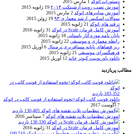
دستورات اتوکد
1 مارس 2015
آموزش نصب رویت آرشیتکت ۲۰۱۴
19 ژانویه 2015
آموزش میانبرهای اتوکد
2 مارس 2015
سوالات اسکیس ارشد معماری ۹۳
19 ژوئن 2015
ترفند های اتوکد
21 ژانویه 2015
آموزش کامل فرمان Scale در اتوکد
31 ژانویه 2016
پایان نامه موزه آثار باستانی
18 ژانویه 2015
رابطه معماری و موسیقی
22 ژانویه 2015
ریز فضاهای پایانه مسافربری ترمینال
6 آوریل 2015
فرهنگسراي موسيقي
21 ژانویه 2015
دانلود پاورپوینت کبوتر خانه
12 آوریل 2015
مطالب پربازدید
183,352 بازدید
دانلود فونت کاتب اتوکد+نحوه استفاده از فونت کاتب در اتوکد
7 آگوست 2017
130,405 بازدید
اموزش تنظیمات پلات نقشه های اتوکد
7 سپتامبر 2016
130,330 بازدید
آموزش کامل فرمان Scale در اتوکد
31 ژانویه 2016
100,510