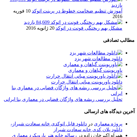
بازدید
آموزش تنظیم ضخامت خطوط در پرینت اتوکد
10 فوریه
2016
84,609 بازدید
مشکل بهم ریختگی فونت در اتوکد
20 ژانویه 2016
مطالب تصادفی
دانلود مطالعات شهر یزد
پاورپوینت گياهان و معماری
دانلود پاورپوینت مبانی انتقال حرارت
تحلیل بررسی ریشه های واژگان فضایی در معماری بنا ایرانی
آخرین دیدگاه های ارسالی
پروژه معماری
در
دانلود فایل اتوکدی خانه سعادت شیراز-
دانلود پلان کدی خانه سعادت شیراز
همراه اکبرخان زاده
در
رساله خانه هنر بارویکرد معماری