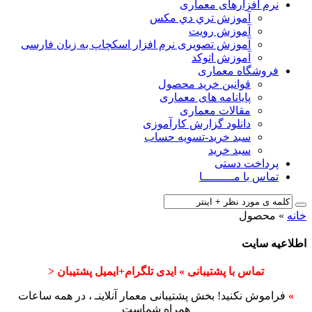
نرم افزارهای معماری
آﻣﻮزش ﺗﺮي دي ﻣﮑﺲ
آموزش رویت
آموزش تصویری نرم افزار اسکچاپ به زبان فارسی
آموزش اتوکد
فروشگاه معماری
قوانین خرید محصول
پایانامه های معماری
مقالات معماری
دانلود گزارش کارآموزی
سبد خرید-تسویه حساب
سبد خرید
پرداخت دستی
تماس با مـــــــــا
خانه
»
محصول
اطلاعیه سایت
تماس با پشتیبانی » ایدی تلگرام+ایمیل پشتیبان <
»
فراموش نکنید! بخش پشتیبانی معمار آنلاینـ ، در همه ساعات
همراه شماست